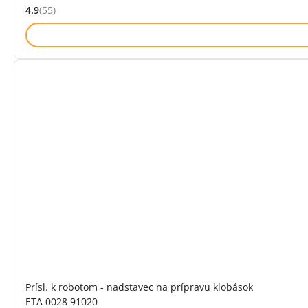
4.9
(55)
Hodnocení: 4.9 z 5 (55 recenzí)
Prísl. k robotom - nadstavec na prípravu klobások
ETA 0028 91020