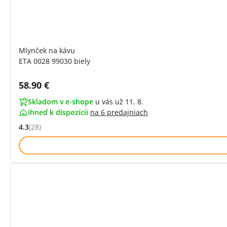
Mlynček na kávu
ETA 0028 99030 biely
Cena s DPH:
58.90 €
Skladom v e-shope
u vás už 11. 8.
ihneď k dispozícii
na
6 predajniach
4.3
(28)
Hodnocení: 4.3 z 5 (28 recenzí)