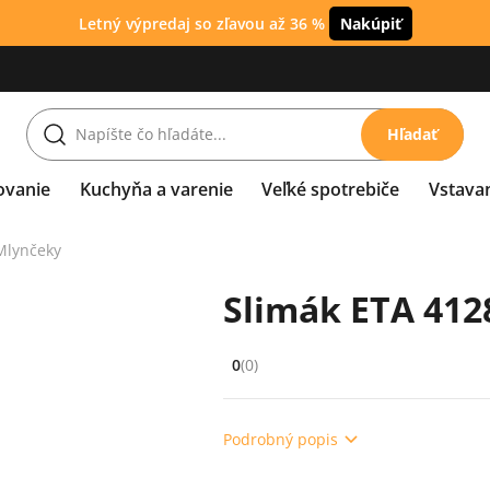
Letný výpredaj so zľavou až 36 %
Nakúpiť
Hľadať
ovanie
Kuchyňa a varenie
Veľké spotrebiče
Vstava
Mlynčeky
Slimák ETA 412
0
(0)
Hodnocení: 0 z 5 (0 recenzí)
Podrobný popis