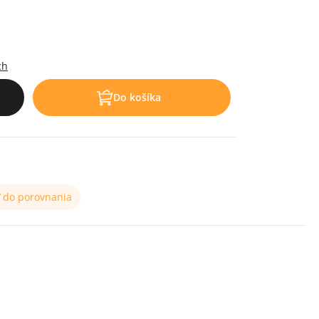
ch
Do košíka
ť do porovnania