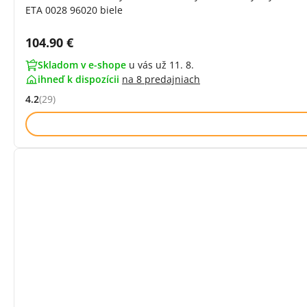
ETA 0028 96020 biele
Cena s DPH:
104.90 €
Skladom v e-shope
u vás už 11. 8.
ihneď k dispozícii
na
8 predajniach
4.2
(29)
Hodnocení: 4.2 z 5 (29 recenzí)