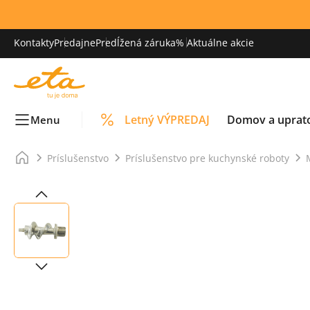
Kontakty
Predajne
Predĺžená záruka
% Aktuálne akcie
Letný VÝPREDAJ
Domov a uprat
Menu
Príslušenstvo
Príslušenstvo pre kuchynské roboty