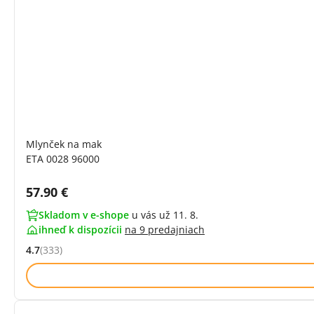
Mlynček na mak
ETA 0028 96000
Cena s DPH:
57.90 €
Skladom v e-shope
u vás už 11. 8.
ihneď k dispozícii
na
9 predajniach
4.7
(333)
Hodnocení: 4.7 z 5 (333 recenzí)