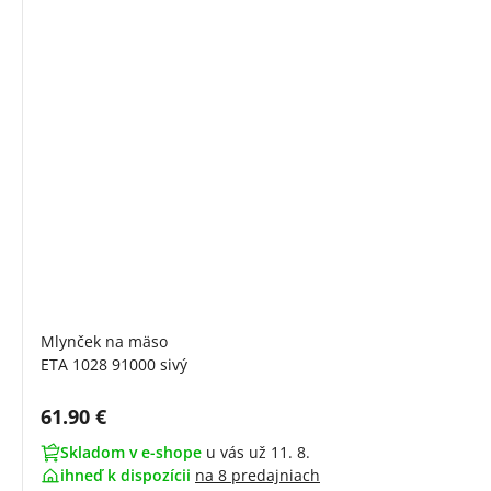
Mlynček na mäso
ETA 1028 91000 sivý
Cena s DPH:
61.90 €
Skladom v e-shope
u vás už 11. 8.
ihneď k dispozícii
na
8 predajniach