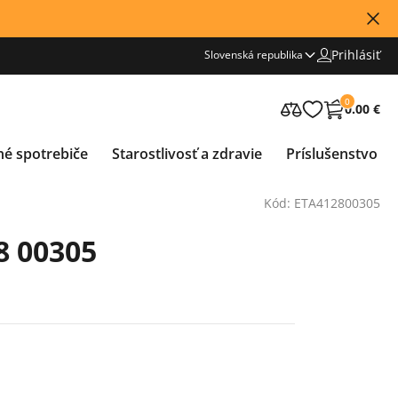
Prihlásiť
Slovenská republika
0
0.00 €
né spotrebiče
Starostlivosť a zdravie
Príslušenstvo
Kód: ETA412800305
8 00305