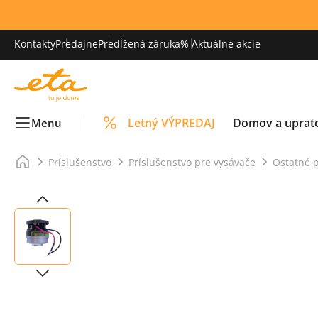
Kontakty
Predajne
Predĺžená záruka
% Aktuálne akcie
Letný VÝPREDAJ
Domov a uprat
Menu
Príslušenstvo
Príslušenstvo pre vysávače
Ostatné p