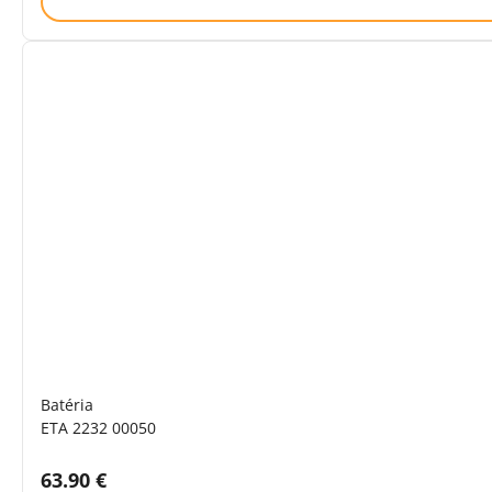
Batéria
ETA 2232 00050
Cena s DPH:
63.90 €