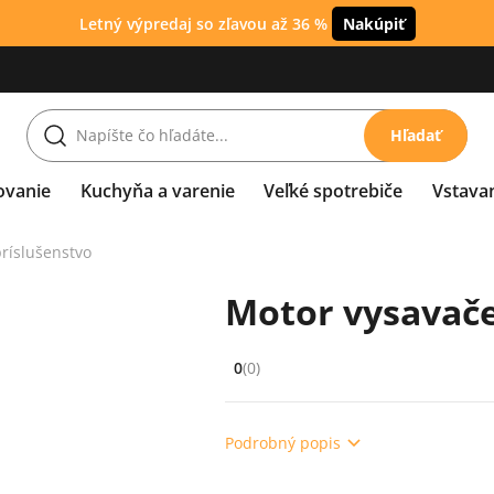
Letný výpredaj so zľavou až 36 %
Nakúpiť
Hľadať
ovanie
Kuchyňa a varenie
Veľké spotrebiče
Vstava
ríslušenstvo
Motor vysavače
0
(0)
Hodnocení: 0 z 5 (0 recenzí)
Podrobný popis