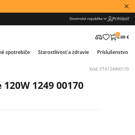
Prihlásiť
Slovenská republika
0
0.00 €
né spotrebiče
Starostlivosť a zdravie
Príslušenstvo
Kód: ETA124900170
 120W 1249 00170