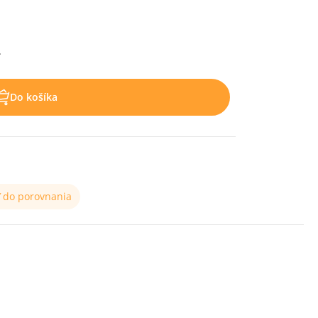
.
Do košíka
ť do porovnania