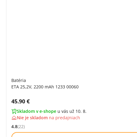
Batéria
ETA 25,2V, 2200 mAh 1233 00060
Cena s DPH:
45.90 €
Skladom v e-shope
u vás už 10. 8.
Nie je skladom
na
predajniach
4.8
(22)
Hodnocení: 4.8 z 5 (22 recenzí)