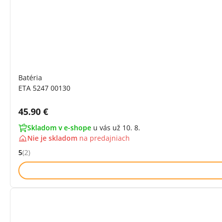
Batéria
ETA 5247 00130
Cena s DPH:
45.90 €
Skladom v e-shope
u vás už 10. 8.
Nie je skladom
na
predajniach
5
(2)
Hodnocení: 5 z 5 (2 recenzí)