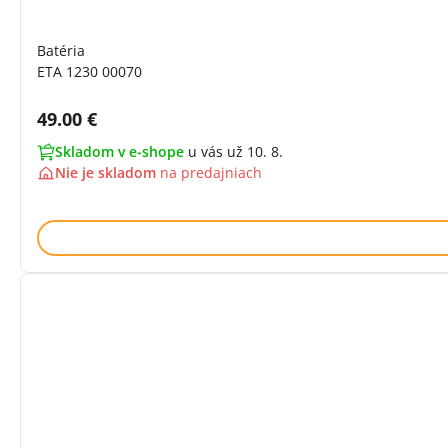
Batéria
ETA 1230 00070
Cena s DPH:
49.00 €
Skladom v e-shope
u vás už 10. 8.
Nie je skladom
na
predajniach