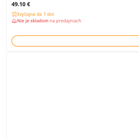
Cena s DPH:
49.10 €
Zvyčajne do 7 dní
Nie je skladom
na
predajniach