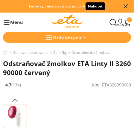
Letný výpredaj so zľavou až 36 %
Nakúpiť
0
Menu
Hlavní
Všetky kategórie
Domov a upratovanie
Žehličky
Odstraňovače žmolkov
Odstraňovač žmolkov ETA Linty II 3260
90000 červený
4.7
(134)
Kód: ETA326090000
Hodnocení: 4.7 z 5 (134 recenzí)