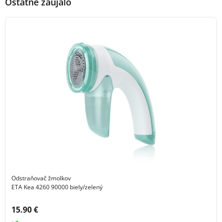
Ostatné zaujalo
Odstraňovač žmolkov
ETA Kea 4260 90000 biely/zelený
Cena s DPH:
15.90 €