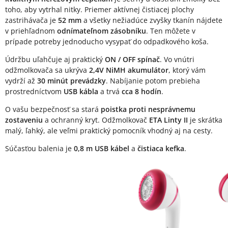
toho, aby vytrhal nitky. Priemer aktívnej čistiacej plochy
zastrihávača je
52 mm
a všetky nežiadúce zvyšky tkanín nájdete
v priehľadnom
odnímateľnom zásobníku
. Ten môžete v
prípade potreby jednoducho vysypať do odpadkového koša.
Údržbu uľahčuje aj praktický
ON / OFF spínač
. Vo vnútri
odžmolkovača sa ukrýva
2,4V NiMH akumulátor
, ktorý vám
vydrží až
30 minút prevádzky
. Nabíjanie potom prebieha
prostredníctvom
USB kábla
a trvá
cca 8 hodín
.
O vašu bezpečnosť sa stará
poistka proti nesprávnemu
zostaveniu
a ochranný kryt. Odžmolkovač
ETA Linty II
je skrátka
malý, ľahký, ale veľmi praktický pomocník vhodný aj na cesty.
Súčasťou balenia je
0,8 m USB kábel
a
čistiaca kefka
.