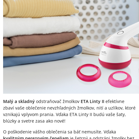
Malý a skladný
odstraňovač žmolkov
ETA Linty II
efektívne
zbaví vaše oblečenie nevzhľadných žmolkov, nití a uzlíkov, ktoré
vznikajú vplyvom prania. Vďaka ETA Linty II budú vaše šaty,
blúzky a svetre zasa ako nové!
O poškodenie vášho oblečenia sa báť nemusíte. Vďaka
kvalitným nerezovým čepeliam
je šetrný a odstráni žmolky bez