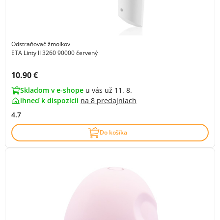
Odstraňovač žmolkov
ETA Linty II 3260 90000 červený
Cena s DPH:
10.90 €
Skladom v e-shope
u vás už 11. 8.
ihneď k dispozícii
na
8 predajniach
4.7
Do košíka