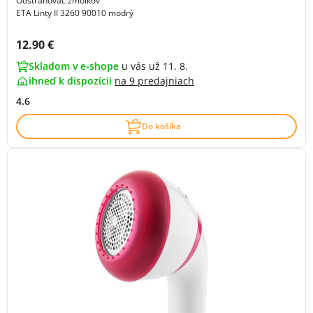
Odstraňovač žmolkov
ETA Linty II 3260 90010 modrý
Cena s DPH:
12.90 €
Skladom v e-shope
u vás už 11. 8.
ihneď k dispozícii
na
9 predajniach
4.6
Do košíka