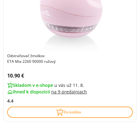
Odstraňovač žmolkov
ETA Mia 2260 90000 ružový
Cena s DPH:
10.90 €
Skladom v e-shope
u vás už 11. 8.
ihneď k dispozícii
na
9 predajniach
4.4
Do košíka