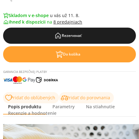
Skladom v e-shope
u vás už 11. 8.
ihneď k dispozícii
na
8 predajniach
Rezervovať
Do košíka
GARANCIA BEZPEČNEJ PLATBY
Pridať do obľúbených
Pridať do porovnania
Popis produktu
Parametry
Na stiahnutie
Recenzie a hodnotenie
Popis produktu