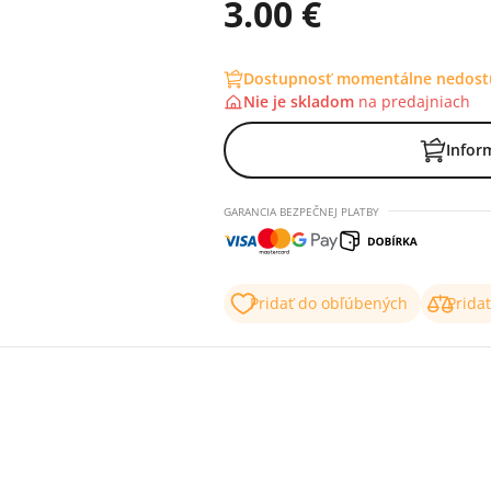
3.00 €
Dostupnosť momentálne nedos
Nie je skladom
na
predajniach
Infor
GARANCIA BEZPEČNEJ PLATBY
Pridať do obľúbených
Prida