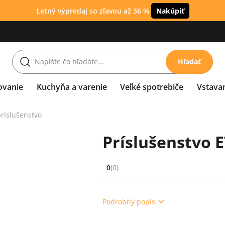
Letný výpredaj so zľavou až 36 %
Nakúpiť
Hľadať
ovanie
Kuchyňa a varenie
Veľké spotrebiče
Vstava
ríslušenstvo
Príslušenstvo 
0
(0)
Hodnocení: 0 z 5 (0 recenzí)
Podrobný popis