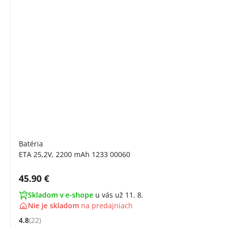
Batéria
ETA 25,2V, 2200 mAh 1233 00060
Cena s DPH:
45.90 €
Skladom v e-shope
u vás už 11. 8.
Nie je skladom
na
predajniach
4.8
(22)
Hodnocení: 4.8 z 5 (22 recenzí)