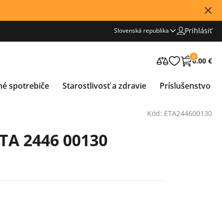
Prihlásiť
Slovenská republika
0
0.00 €
né spotrebiče
Starostlivosť a zdravie
Príslušenstvo
Kód: ETA244600130
ETA 2446 00130