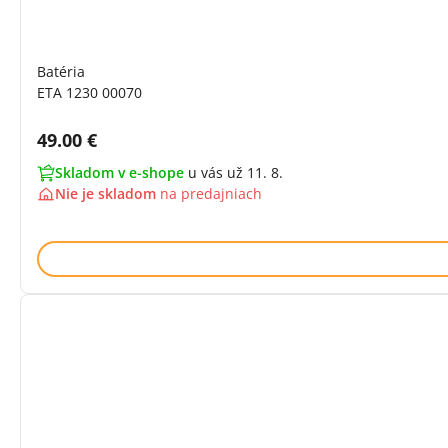
Batéria
ETA 1230 00070
Cena s DPH:
49.00 €
Skladom v e-shope
u vás už 11. 8.
Nie je skladom
na
predajniach