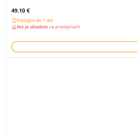
Cena s DPH:
49.10 €
Zvyčajne do 7 dní
Nie je skladom
na
predajniach