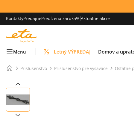
Kontakty
Predajne
Predĺžená záruka
% Aktuálne akcie
Letný VÝPREDAJ
Domov a uprat
Menu
Príslušenstvo
Príslušenstvo pre vysávače
Ostatné p