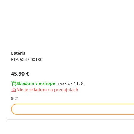
Batéria
ETA 5247 00130
Cena s DPH:
45.90 €
Skladom v e-shope
u vás už 11. 8.
Nie je skladom
na
predajniach
5
(2)
Hodnocení: 5 z 5 (2 recenzí)