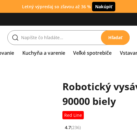
Letný výpredaj so zľavou až 36 %
Nakúpiť
Hľadať
ovanie
Kuchyňa a varenie
Veľké spotrebiče
Vstava
Robotický vysá
90000 biely
Red Line
4.7
(236)
Hodnocení: 4.7 z 5 (236 recenzí)