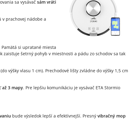
tovania sa vysávač
sám vráti
nú v prachovej nádobe a
e. Pamätá si upratané miesta
zaisťuje šetrný pohyb v miestnosti a pádu zo schodov sa tak
m
(do výšky vlasu 1 cm). Prechodové lišty zvládne do výšky 1,5 cm
iť
až 3 mapy
. Pre lepšiu komunikáciu je vysávač ETA Stormio
vaniu
bude výsledok lepší a efektívnejší. Presný
vibračný mop