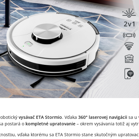
robotický
vysávač ETA Stormio
. Vďaka
360° laserovej navigácii
sa u 
 sa postará o
kompletné upratovanie
– okrem vysávania totiž aj vytr
tnosťou, vďaka ktorému sa ETA Stormio stane skutočným upratova