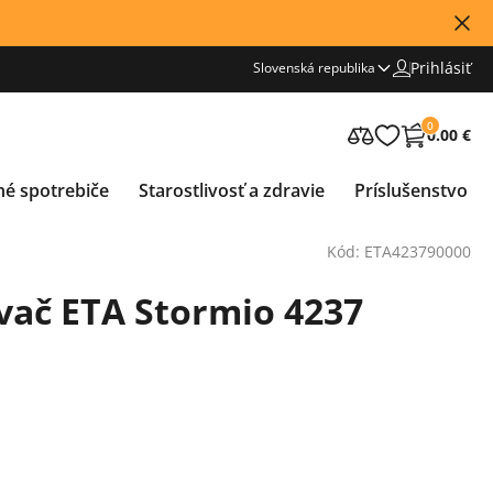
Prihlásiť
Slovenská republika
0
0.00 €
né spotrebiče
Starostlivosť a zdravie
Príslušenstvo
Kód: ETA423790000
vač ETA Stormio 4237