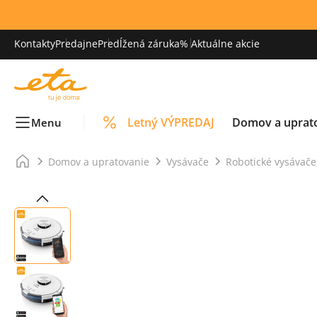
Kontakty
Predajne
Predĺžená záruka
% Aktuálne akcie
Letný VÝPREDAJ
Domov a uprat
Menu
Domov a upratovanie
Vysávače
Robotické vysávače