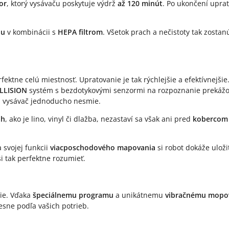
or
, ktorý vysávaču poskytuje výdrž
až 120 minút
. Po ukončení upra
ou
v kombinácii s
HEPA filtrom
. Všetok prach a nečistoty tak zosta
ktne celú miestnosť. Upratovanie je tak rýchlejšie a efektívnejši
LLISION
systém s bezdotykovými senzormi na rozpoznanie prekážok 
ch vysávač jednoducho nesmie.
áh
, ako je lino, vinyl či dlažba, nezastaví sa však ani pred
koberco
a svojej funkcii
viacposchodového mapovania
si robot dokáže ulož
si tak perfektne rozumieť.
ie. Vďaka
špeciálnemu programu
a unikátnemu
vibračnému mopo
sne podľa vašich potrieb.