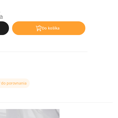
.
ch
Do košíka
ť do porovnania