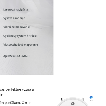
vás perfektne vyzná a
ie.
cím parťákom. Okrem