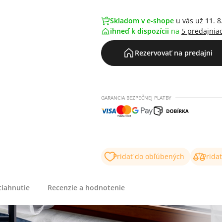
Skladom v e-shope
u vás už 11. 8
ihneď k dispozícii
na
5 predajnia
Rezervovať na predajni
GARANCIA BEZPEČNEJ PLATBY
Pridať do obľúbených
Prida
tiahnutie
Recenzie a hodnotenie