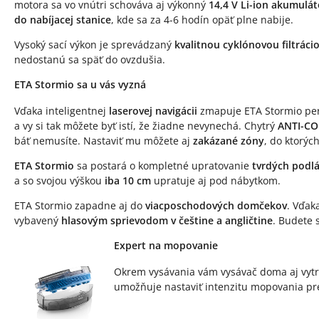
motora sa vo vnútri schováva aj výkonný
14,4 V Li-ion akumulát
do nabíjacej stanice
, kde sa za 4-6 hodín opäť plne nabije.
Vysoký sací výkon je sprevádzaný
kvalitnou cyklónovou filtráci
nedostanú sa späť do ovzdušia.
ETA Stormio sa u vás vyzná
Vďaka inteligentnej
laserovej navigácii
zmapuje ETA Stormio perfe
a vy si tak môžete byť istí, že žiadne nevynechá. Chytrý
ANTI-CO
báť nemusíte. Nastaviť mu môžete aj
zakázané zóny
, do ktorý
ETA Stormio
sa postará o kompletné upratovanie
tvrdých podl
a so svojou výškou
iba 10 cm
upratuje aj pod nábytkom.
ETA Stormio zapadne aj do
viacposchodových domčekov
. Vďak
vybavený
hlasovým sprievodom v češtine a angličtine
. Budete 
Expert na mopovanie
Okrem vysávania vám vysávač doma aj vytr
umožňuje nastaviť intenzitu mopovania pre