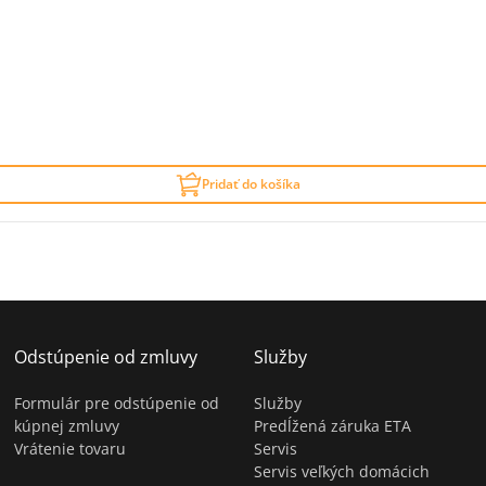
Pridať do košíka
Odstúpenie od zmluvy
Služby
Formulár pre odstúpenie od
Služby
kúpnej zmluvy
Predĺžená záruka ETA
Vrátenie tovaru
Servis
Servis veľkých domácich