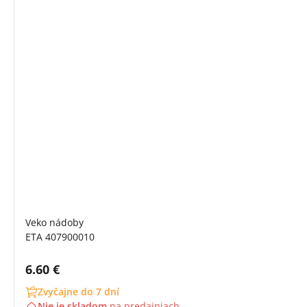
Veko nádoby
ETA 407900010
Cena s DPH:
6.60 €
Zvyčajne do 7 dní
Nie je skladom
na
predajniach