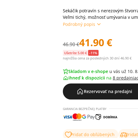
Sekáčik potravín s nerezovým štvo
Veľmi tichý, možnosť umývania v um
Podrobný popis
41.90 €
46.90 €
Ušetríte 5.00 €
-11%
najnižšia cena za posledných 30 dní 46.90 €
Skladom v e-shope
u vás už 10. 8
ihneď k dispozícii
na
8 predajnia
Rezervovať na predajni
GARANCIA BEZPEČNEJ PLATBY
Pridať do obľúbených
Prida