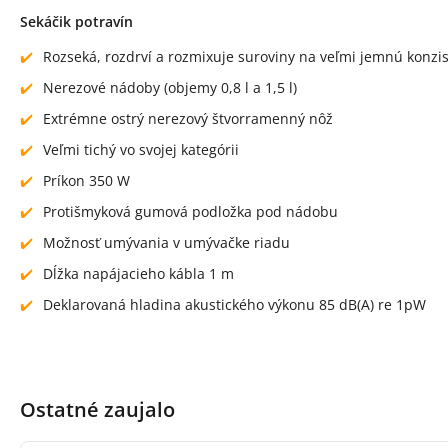
Sekáčik potravín
Rozseká, rozdrví a rozmixuje suroviny na veľmi jemnú konzi
Nerezové nádoby (objemy 0,8 l a 1,5 l)
Extrémne ostrý nerezový štvorramenný nôž
Veľmi tichý vo svojej kategórii
Príkon 350 W
Protišmyková gumová podložka pod nádobu
Možnosť umývania v umývačke riadu
Dĺžka napájacieho kábla 1 m
Deklarovaná hladina akustického výkonu 85 dB(A) re 1pW
Ostatné zaujalo