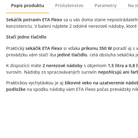
Popis produktu
Príslušenstvo
Parametry
Na s
Popis produktu
Sekáčik potravín ETA Flexo
sa u vás doma stane nepostrádateľn
konzistenciu. V balení nájdete 2 odolné nerezové nádoby, ktoré
Stačí jedno tlačidlo
Praktický
sekáčik ETA Flexo
si vďaka
príkonu 350 W
poradí aj s 
prevádzku vám stačí iba
jediné tlačidlo
, celá obsluha sekáčika 
K dispozícii máte
2 nerezové nádoby
s objemom
1,5 litra a 0,8 l
surovín. Nádoby zo spracovávaných surovín
nepohlcujú ani far
Praktickou vychytávkou je aj
šikovné veko na uzatvorenie nád
podložke
na spodku nádoby vám ETA Flexo počas prevádzky ni