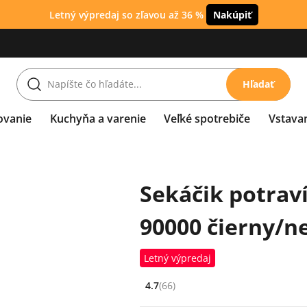
Letný výpredaj so zľavou až 36 %
Nakúpiť
Hľadať
ovanie
Kuchyňa a varenie
Veľké spotrebiče
Vstava
Sekáčik potrav
90000 čierny/n
Letný výpredaj
4.7
(66)
Hodnocení: 4.7 z 5 (66 recenzí)