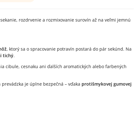
ekanie, rozdrvenie a rozmixovanie surovín až na veľmi jemnú
nôž
, ktorý sa o spracovanie potravín postará do pár sekúnd. Na
i tichý
.
ia cibule, cesnaku ani ďalších aromatických alebo farbených
lá prevádzka je úplne bezpečná – vďaka
protišmykovej gumovej