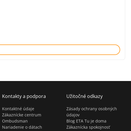
Kontakty a podpora
Užitočné odkazy
Kontaktné údaje
Zásady ochrany osobných
Zákaznícke centrum
údajov
Ombudsman
Blog ETA Tu je doma
Nariadenie o dátach
Zákaznícka spokojnosť