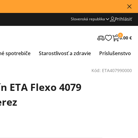
Prihlásiť
Slovenská republika
0
0.00 €
né spotrebiče
Starostlivosť a zdravie
Príslušenstvo
Kód: ETA407990000
ín ETA Flexo 4079
erez