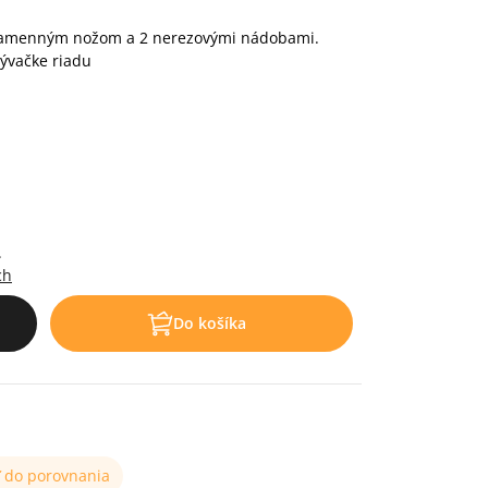
rramenným nožom a 2 nerezovými nádobami.
ývačke riadu
.
ch
Do košíka
ť do porovnania