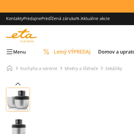
Kontakty
Predajne
Predĺžená záruka
% Aktuálne akcie
Letný VÝPREDAJ
Domov a uprat
Menu
Kuchyňa a varenie
Mixéry a šľahače
Sekáčiky