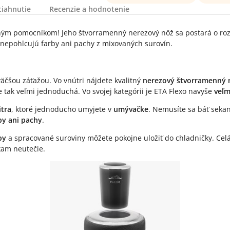
tiahnutie
Recenzie a hodnotenie
ým pomocníkom! Jeho štvorramenný nerezový nôž sa postará o rozs
 nepohlcujú farby ani pachy z mixovaných surovín.
väčšou záťažou. Vo vnútri nájdete kvalitný
nerezový štvorramenný 
je tak veľmi jednoduchá. Vo svojej kategórii je ETA Flexo navyše
veľm
itra
, ktoré jednoducho umyjete v
umývačke
. Nemusíte sa báť sekan
by ani pachy
.
oby
a spracované suroviny môžete pokojne uložiť do chladničky. Ce
kam neutečie.