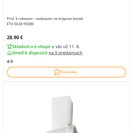
Prísl. k robotom - nadstavec na krájanie kociek
ETA 0028 95080
Cena s DPH:
28.90 €
Skladom v e-shope
u vás už 11. 8.
ihneď k dispozícii
na
9 predajniach
4.9
Do košíka