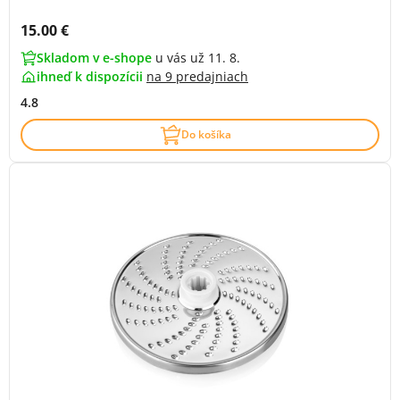
Cena s DPH:
15.00 €
Skladom v e-shope
u vás už 11. 8.
ihneď k dispozícii
na
9 predajniach
4.8
Do košíka