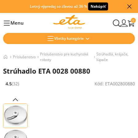
Letný výpredaj so zľavou až 36 %
Nakúpiť
0
Menu
Hlavní
Všetky kategórie
Príslušenstvo pre kuchynské
Strúhadlá, krájače,
Príslušenstvo
roboty
lúpače
Strúhadlo ETA 0028 00880
4.5
(32)
Kód: ETA002800880
Hodnocení: 4.5 z 5 (32 recenzí)