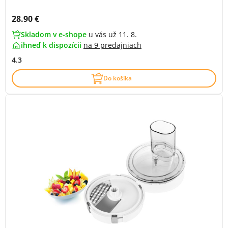
Cena s DPH:
28.90 €
Skladom v e-shope
u vás už 11. 8.
ihneď k dispozícii
na
9 predajniach
4.3
Do košíka