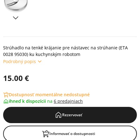
Strúhadlo na tenké krájanie pre nástavec na strúhanie (ETA
0028 95030) ku kuchynským robotom
Podrobný popis
15.00 €
Dostupnosť momentálne nedostupné
ihneď k dispozícii
na
6 predajniach
Rezervovať
Informovať o dostupnosti