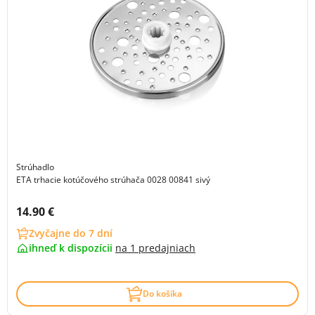
Strúhadlo
ETA trhacie kotúčového strúhača 0028 00841 sivý
Cena s DPH:
14.90 €
Zvyčajne do 7 dní
ihneď k dispozícii
na
1 predajniach
Do košíka