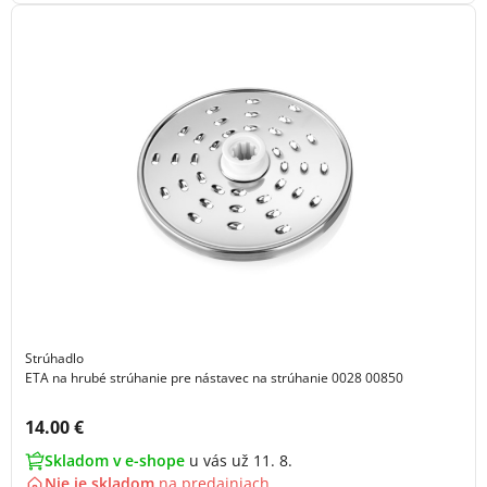
Strúhadlo
ETA na hrubé strúhanie pre nástavec na strúhanie 0028 00850
Cena s DPH:
14.00 €
Skladom v e-shope
u vás už 11. 8.
Nie je skladom
na
predajniach