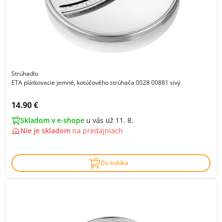
Strúhadlo
ETA plátkovacie jemné, kotúčového strúhača 0028 00881 sivý
Cena s DPH:
14.90 €
Skladom v e-shope
u vás už 11. 8.
Nie je skladom
na
predajniach
Do košíka