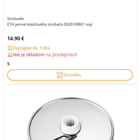
Strúhadlo
ETA jemné kotúčového strúhača 0028 00861 sivý
Cena s DPH:
14.90 €
Zvyčajne do 7 dní
Nie je skladom
na
predajniach
5
Do košíka