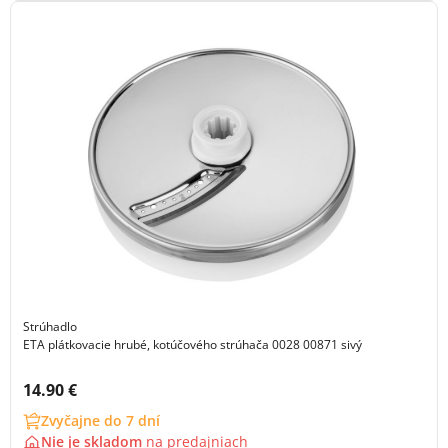
Strúhadlo
ETA plátkovacie hrubé, kotúčového strúhača 0028 00871 sivý
Cena s DPH:
14.90 €
Zvyčajne do 7 dní
Nie je skladom
na
predajniach