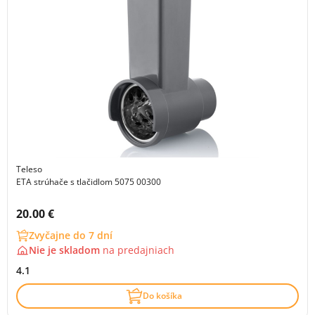
Teleso
ETA strúhače s tlačidlom 5075 00300
Cena s DPH:
20.00 €
Zvyčajne do 7 dní
Nie je skladom
na
predajniach
4.1
Do košíka