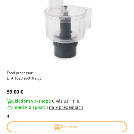
Food processor
ETA 1028 95010 sivý
Cena s DPH:
59.00 €
Skladom v e-shope
u vás už 11. 8.
ihneď k dispozícii
na
9 predajniach
4
Do košíka