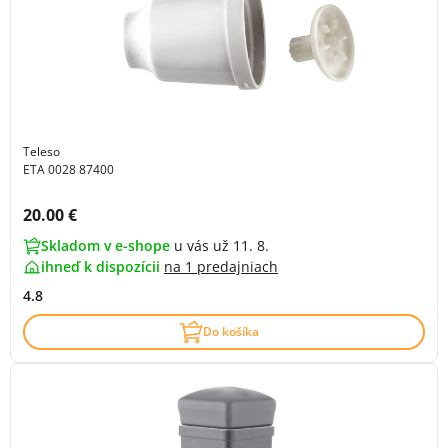
Teleso
ETA 0028 87400
Cena s DPH:
20.00 €
Skladom v e-shope
u vás už 11. 8.
ihneď k dispozícii
na
1 predajniach
4.8
Do košíka