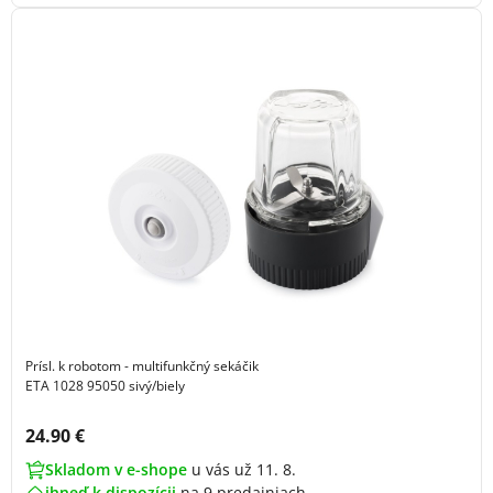
Prísl. k robotom - multifunkčný sekáčik
ETA 1028 95050 sivý/biely
Cena s DPH:
24.90 €
Skladom v e-shope
u vás už 11. 8.
ihneď k dispozícii
na
9 predajniach