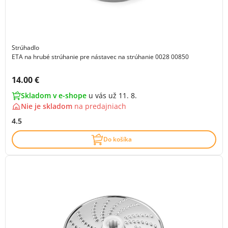
Strúhadlo
ETA na hrubé strúhanie pre nástavec na strúhanie 0028 00850
Cena s DPH:
14.00 €
Skladom v e-shope
u vás už 11. 8.
Nie je skladom
na
predajniach
4.5
Do košíka