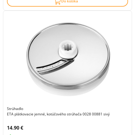
Do košíka
Strúhadlo
ETA plátkovacie jemné, kotúčového strúhača 0028 00881 sivý
Cena s DPH:
14.90 €