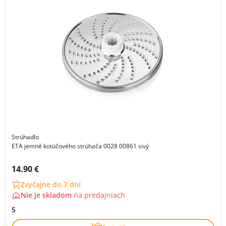
Strúhadlo
ETA jemné kotúčového strúhača 0028 00861 sivý
Cena s DPH:
14.90 €
Zvyčajne do 7 dní
Nie je skladom
na
predajniach
5