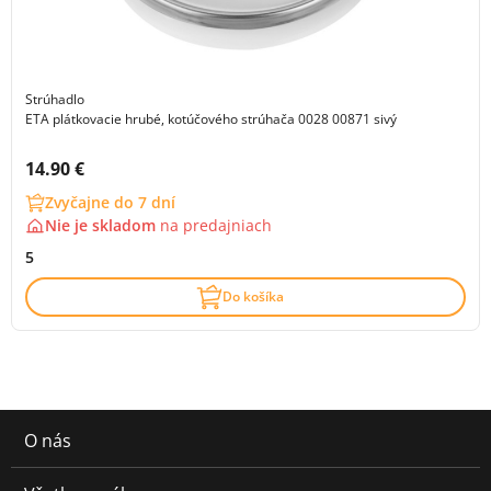
Strúhadlo
ETA plátkovacie hrubé, kotúčového strúhača 0028 00871 sivý
Cena s DPH:
14.90 €
Zvyčajne do 7 dní
Nie je skladom
na
predajniach
5
Do košíka
O nás