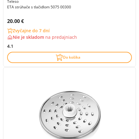
Teleso
ETA strúhače s tlačidlom 5075 00300
Cena s DPH:
20.00 €
Zvyčajne do 7 dní
Nie je skladom
na
predajniach
4.1
Do košíka