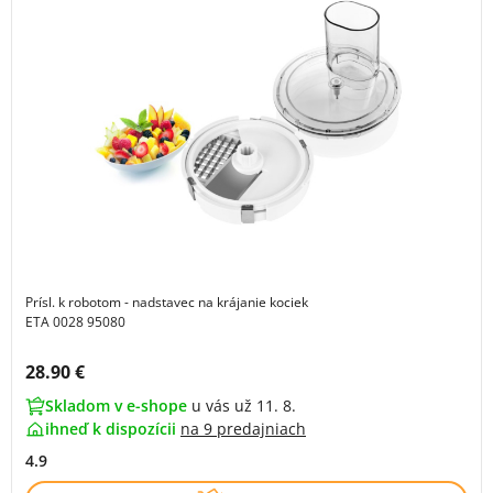
Prísl. k robotom - nadstavec na krájanie kociek
ETA 0028 95080
Cena s DPH:
28.90 €
Skladom v e-shope
u vás už 11. 8.
ihneď k dispozícii
na
9 predajniach
4.9