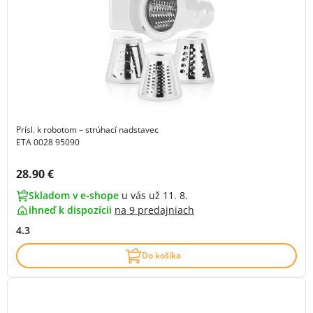
Prísl. k robotom – strúhací nadstavec
ETA 0028 95090
Cena s DPH:
28.90 €
Skladom v e-shope
u vás už 11. 8.
ihneď k dispozícii
na
9 predajniach
4.3
Do košíka