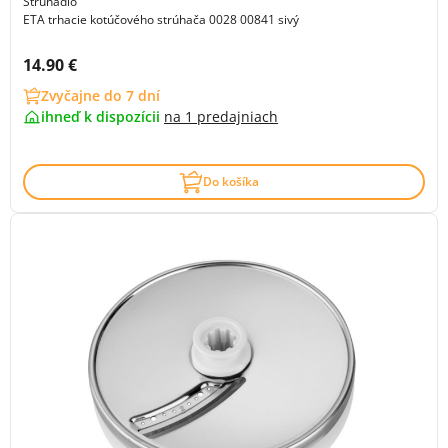
Strúhadlo
ETA trhacie kotúčového strúhača 0028 00841 sivý
Cena s DPH:
14.90 €
Zvyčajne do 7 dní
ihneď k dispozícii
na
1 predajniach
Do košíka