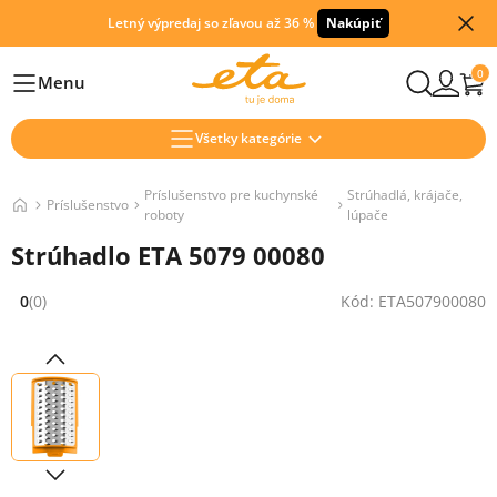
Letný výpredaj so zľavou až 36 %
Nakúpiť
0
Menu
Hlavní
Všetky kategórie
Príslušenstvo pre kuchynské
Strúhadlá, krájače,
Príslušenstvo
roboty
lúpače
Strúhadlo ETA 5079 00080
0
(0)
Kód: ETA507900080
Hodnocení: 0 z 5 (0 recenzí)