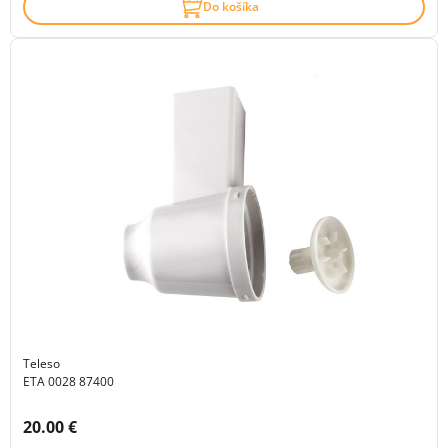
Do košíka
Teleso
ETA 0028 87400
Cena s DPH:
20.00 €