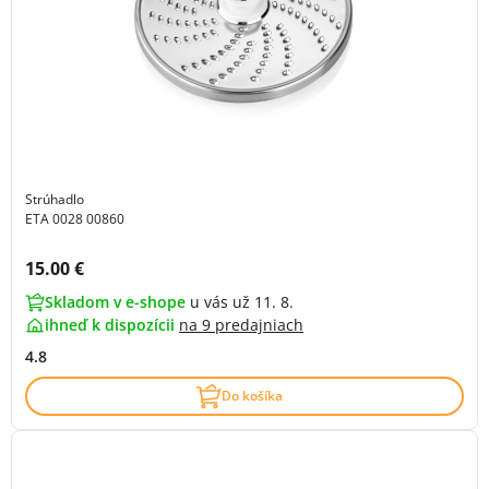
Strúhadlo
ETA 0028 00860
Cena s DPH:
15.00 €
Skladom v e-shope
u vás už 11. 8.
ihneď k dispozícii
na
9 predajniach
4.8
Do košíka