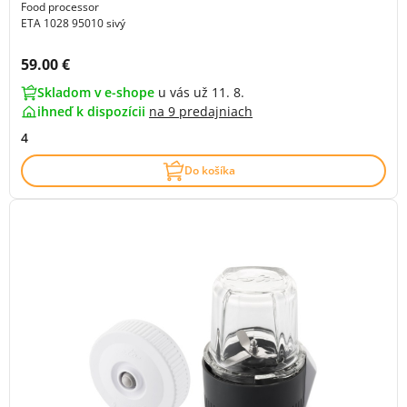
Food processor
ETA 1028 95010 sivý
Cena s DPH:
59.00 €
Skladom v e-shope
u vás už 11. 8.
ihneď k dispozícii
na
9 predajniach
4
Do košíka