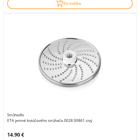
Do košíka
Strúhadlo
ETA jemné kotúčového strúhača 0028 00861 sivý
Cena s DPH:
14.90 €