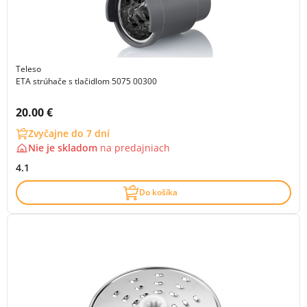
Teleso
ETA strúhače s tlačidlom 5075 00300
Cena s DPH:
20.00 €
Zvyčajne do 7 dní
Nie je skladom
na
predajniach
4.1
Do košíka