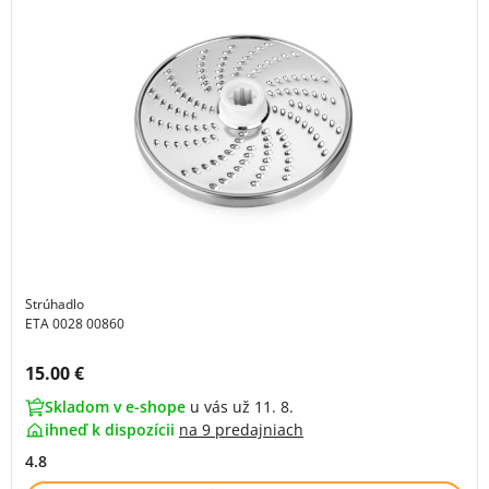
Strúhadlo
ETA 0028 00860
Cena s DPH:
15.00 €
Skladom v e-shope
u vás už 11. 8.
ihneď k dispozícii
na
9 predajniach
4.8