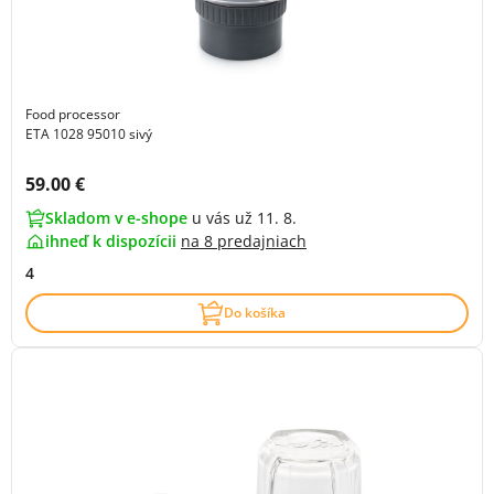
Food processor
ETA 1028 95010 sivý
Cena s DPH:
59.00 €
Skladom v e-shope
u vás už 11. 8.
ihneď k dispozícii
na
8 predajniach
4
Do košíka