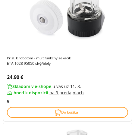
Prísl. k robotom - multifunkčný sekáčik
ETA 1028 95050 sivý/biely
Cena s DPH:
24.90 €
Skladom v e-shope
u vás už 11. 8.
ihneď k dispozícii
na
9 predajniach
5
Do košíka