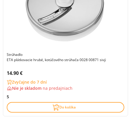
Strúhadlo
ETA plátkovacie hrubé, kotúčového strúhača 0028 00871 sivý
Cena s DPH:
14.90 €
Zvyčajne do 7 dní
Nie je skladom
na
predajniach
5
Do košíka