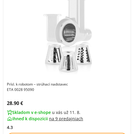
Prísl. k robotom – strúhací nadstavec
ETA 0028 95090
Cena s DPH:
28.90 €
Skladom v e-shope
u vás už 11. 8.
ihneď k dispozícii
na
9 predajniach
4.3