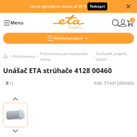
Letný výpredaj so zľavou až 36 %
Nakúpiť
0
Menu
Hlavní
Všetky kategórie
Príslušenstvo pre kuchynské
Strúhadlá, krájače,
Príslušenstvo
roboty
lúpače
Unášač ETA strúhače 4128 00460
3
(1)
Kód: ETA412800460
Hodnocení: 3 z 5 (1 recenzí)