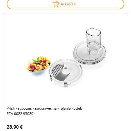
Do košíka
Prísl. k robotom - nadstavec na krájanie kociek
ETA 0028 95080
Cena s DPH:
28.90 €