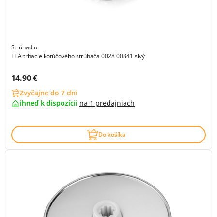
Strúhadlo
ETA trhacie kotúčového strúhača 0028 00841 sivý
Cena s DPH:
14.90 €
Zvyčajne do 7 dní
ihneď k dispozícii
na
1 predajniach
Do košíka