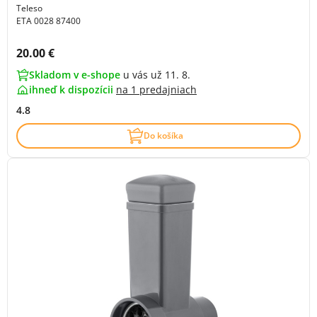
Teleso
ETA 0028 87400
Cena s DPH:
20.00 €
Skladom v e-shope
u vás už 11. 8.
ihneď k dispozícii
na
1 predajniach
4.8
Do košíka