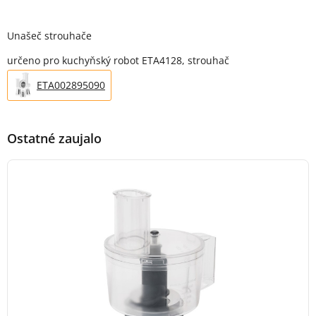
Popis produktu
Unašeč strouhače
určeno pro kuchyňský robot ETA4128, strouhač
ETA002895090
Ostatné zaujalo