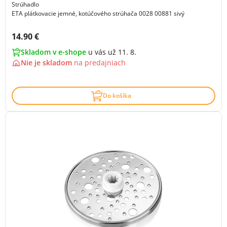
Strúhadlo
ETA plátkovacie jemné, kotúčového strúhača 0028 00881 sivý
Cena s DPH:
14.90 €
Skladom v e-shope
u vás už 11. 8.
Nie je skladom
na
predajniach
Do košíka