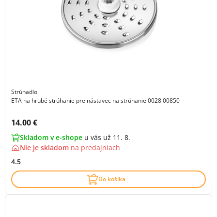
Strúhadlo
ETA na hrubé strúhanie pre nástavec na strúhanie 0028 00850
Cena s DPH:
14.00 €
Skladom v e-shope
u vás už 11. 8.
Nie je skladom
na
predajniach
4.5
Do košíka