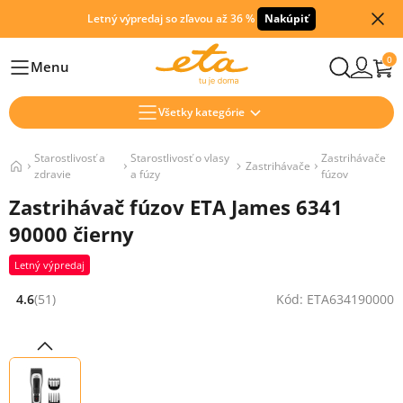
Letný výpredaj so zľavou až 36 %
Nakúpiť
0
Menu
Hlavní
Všetky kategórie
Starostlivosť a
Starostlivosť o vlasy
Zastrihávače
Zastrihávače
zdravie
a fúzy
fúzov
Zastrihávač fúzov ETA James 6341
90000 čierny
Letný výpredaj
4.6
(51)
Kód: ETA634190000
Hodnocení: 4.6 z 5 (51 recenzí)