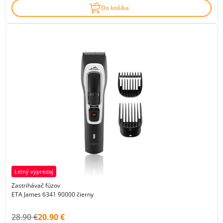
Do košíka
Letný výpredaj
Zastrihávač fúzov
ETA James 6341 90000 čierny
Původní cena s DPH:
Cena s DPH:
28.90 €
20.90 €