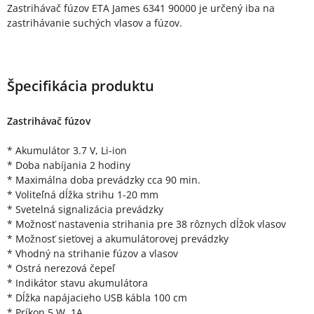
Zastrihávač fúzov ETA James 6341 90000 je určený iba na
zastrihávanie suchých vlasov a fúzov.
Špecifikácia produktu
Zastrihávač fúzov
* Akumulátor 3.7 V, Li-ion
* Doba nabíjania 2 hodiny
* Maximálna doba prevádzky cca 90 min.
* Voliteľná dĺžka strihu 1-20 mm
* Svetelná signalizácia prevádzky
* Možnosť nastavenia strihania pre 38 rôznych dĺžok vlasov
* Možnosť sieťovej a akumulátorovej prevádzky
* Vhodný na strihanie fúzov a vlasov
* Ostrá nerezová čepeľ
* Indikátor stavu akumulátora
* Dĺžka napájacieho USB kábla 100 cm
* Príkon 5 W, 1A