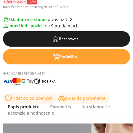
Ušetríte 8.00 €
-28%
najnižšia cena za posledných 30 dní 28.90 €
Skladom v e-shope
u vás už 7. 8.
ihneď k dispozícii
na
9 predajniach
Rezervovať
Do košíka
GARANCIA BEZPEČNEJ PLATBY
Pridať do obľúbených
Pridať do porovnania
Popis produktu
Parametry
Na stiahnutie
Recenzie a hodnotenie
Popis produktu