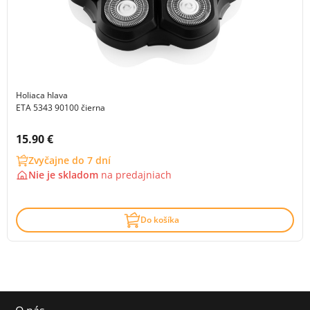
Holiaca hlava
ETA 5343 90100 čierna
Cena s DPH:
15.90 €
Zvyčajne do 7 dní
Nie je skladom
na
predajniach
Do košíka