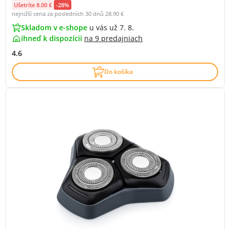
Ušetríte 8.00 €
-28%
nejnižší cena za posledních 30 dnů
28.90 €
Skladom v e-shope
u vás už 7. 8.
ihneď k dispozícii
na
9 predajniach
4.6
Do košíka