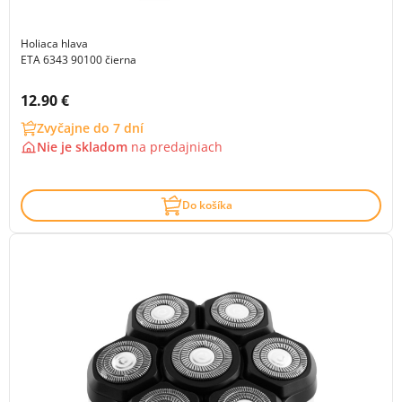
Holiaca hlava
ETA 6343 90100 čierna
Cena s DPH:
12.90 €
Zvyčajne do 7 dní
Nie je skladom
na
predajniach
Do košíka