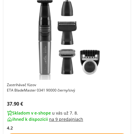
Zastrihávač fúzov
ETA BladeMaster 0341 90000 čierny/sivý
Cena s DPH:
37.90 €
Skladom v e-shope
u vás už 7. 8.
ihneď k dispozícii
na
9 predajniach
4.2