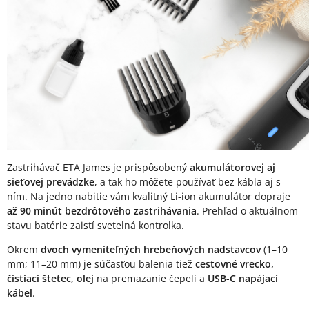
Zastrihávač ETA James je prispôsobený
akumulátorovej aj
sieťovej prevádzke
, a tak ho môžete používať bez kábla aj s
ním. Na jedno nabitie vám kvalitný Li-ion akumulátor dopraje
až 90 minút bezdrôtového zastrihávania
. Prehľad o aktuálnom
stavu batérie zaistí svetelná kontrolka.
Okrem
dvoch vymeniteľných hrebeňových nadstavcov
(1–10
mm; 11–20 mm) je súčasťou balenia tiež
cestovné vrecko,
čistiaci štetec, olej
na premazanie čepelí a
USB-C napájací
kábel
.