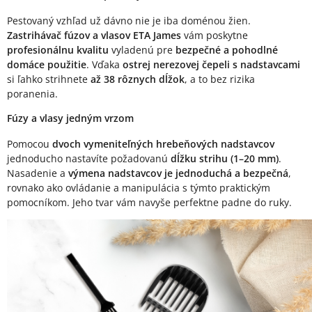
Pestovaný vzhľad už dávno nie je iba doménou žien.
Zastrihávač fúzov a vlasov ETA James
vám poskytne
profesionálnu kvalitu
vyladenú pre
bezpečné a pohodlné
domáce použitie
. Vďaka
ostrej nerezovej čepeli s nadstavcami
si ľahko strihnete
až 38 rôznych dĺžok
, a to bez rizika
poranenia.
Fúzy a vlasy jedným vrzom
Pomocou
dvoch vymeniteľných hrebeňových nadstavcov
jednoducho nastavíte požadovanú
dĺžku strihu (1–20 mm)
.
Nasadenie a
výmena nadstavcov je jednoduchá a bezpečná
,
rovnako ako ovládanie a manipulácia s týmto praktickým
pomocníkom. Jeho tvar vám navyše perfektne padne do ruky.