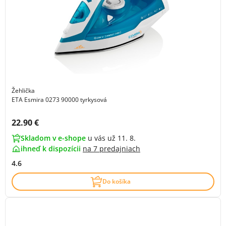
Žehlička
ETA Esmira 0273 90000 tyrkysová
Cena s DPH:
22.90 €
Skladom v e-shope
u vás už 11. 8.
ihneď k dispozícii
na
7 predajniach
4.6
Do košíka