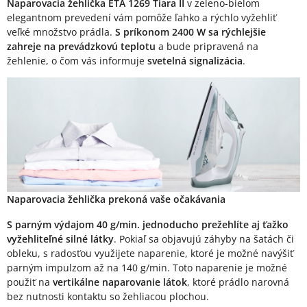
Popis produktu
Naparovacia žehlička ETA 1269 Tiara II
v zeleno-bielom
elegantnom prevedení vám pomôže ľahko a rýchlo vyžehliť
veľké množstvo prádla.
S príkonom 2400 W sa rýchlejšie
zahreje na prevádzkovú teplotu
a bude pripravená na
žehlenie, o čom vás informuje
svetelná signalizácia
.
Naparovacia žehlička prekoná vaše očakávania
S parným výdajom 40 g/min. jednoducho prežehlíte aj ťažko
vyžehliteľné silné látky
. Pokiaľ sa objavujú záhyby na šatách či
obleku, s radosťou využijete naparenie, ktoré je možné navýšiť
parným impulzom až na 140 g/min. Toto naparenie je možné
použiť na
vertikálne naparovanie látok
, ktoré prádlo narovná
bez nutnosti kontaktu so žehliacou plochou.