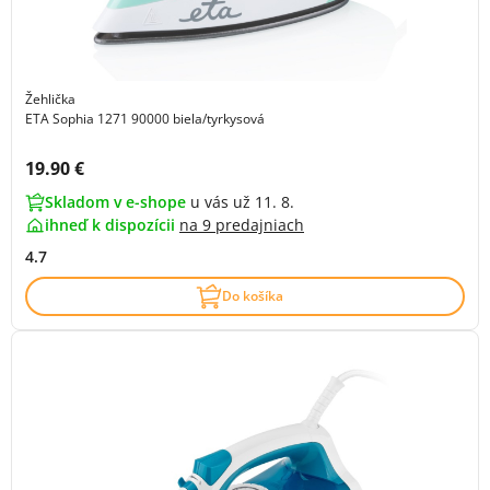
Žehlička
ETA Sophia 1271 90000 biela/tyrkysová
Cena s DPH:
19.90 €
Skladom v e-shope
u vás už 11. 8.
ihneď k dispozícii
na
9 predajniach
4.7
Do košíka