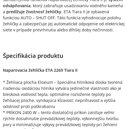
odvápňovania
, ktorý zabraňuje usadzovaniu vodného kameňa
a
predlžuje životnosť žehličky
. ETA Tiara II je vybavená
funkciou AUTO – SHUT OFF. Táto funkcia vyhodnocuje polohu
žehličky a zabezpečuje jej automatické odpojenie od elektrickej
siete v prípade prevrhnutia alebo dlhšej doby nečinnosti.
Špecifikácia produktu
Naparovacia žehlička ETA 2269 Tiara II
* Žehliaca plocha Eloxium – špeciálna hliníková doska tvorená
riadenou oxidáciou hliníka vytvára jedinečné vlastnosti ako je
blesková vodivosť tepla, optimálne rozloženie teploty po
žehliacej ploche, vynikajúca kĺzavosť, nepriľnavosť a vyššia
odolnosť proti poškrabaniu
* PRÍKON 2400 W – tento dostatočný príkon zaisťuje veľmi
rýchle dosiahnutie prevádzkovej teploty, výkonnejšiu tvorbu
pary a minimalizuje výkyvy prevádzkovej teploty pri žehlení