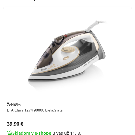
Žehlička
ETA Clara 1274 90000 biela/zlatá
Cena s DPH:
39.90 €
Skladom v e-shope
u vás už 11. 8.