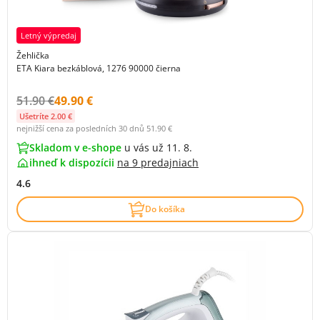
Letný výpredaj
Žehlička
ETA Kiara bezkáblová, 1276 90000 čierna
Původní cena s DPH:
Cena s DPH:
51.90 €
49.90 €
Ušetríte 2.00 €
nejnižší cena za posledních 30 dnů
51.90 €
Skladom v e-shope
u vás už 11. 8.
ihneď k dispozícii
na
9 predajniach
4.6
Do košíka