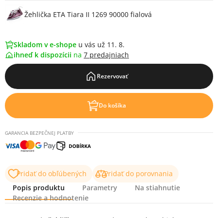
Žehlička ETA Tiara II 1269 90000 fialová
Skladom v e-shope
u vás už 11. 8.
ihneď k dispozícii
na
7 predajniach
Rezervovať
Do košíka
GARANCIA BEZPEČNEJ PLATBY
Pridať do obľúbených
Pridať do porovnania
Popis produktu
Parametry
Na stiahnutie
Recenzie a hodnotenie