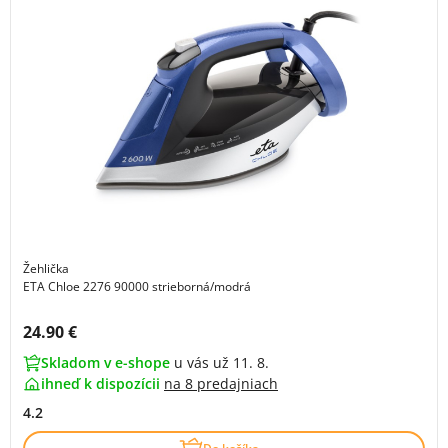
Žehlička
ETA Chloe 2276 90000 strieborná/modrá
Cena s DPH:
24.90 €
Skladom v e-shope
u vás už 11. 8.
ihneď k dispozícii
na
8 predajniach
4.2