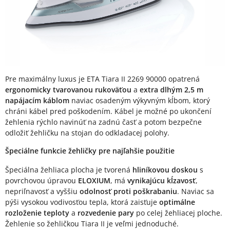
Pre maximálny luxus je ETA Tiara II 2269 90000 opatrená
ergonomicky tvarovanou rukoväťou
a
extra dlhým 2,5 m
napájacím káblom
naviac osadeným výkyvným kĺbom, ktorý
chráni kábel pred poškodením. Kábel je možné po ukončení
žehlenia rýchlo navinúť na zadnú časť a potom bezpečne
odložiť žehličku na stojan do odkladacej polohy.
Špeciálne funkcie žehličky pre najľahšie použitie
Špeciálna žehliaca plocha je tvorená
hliníkovou doskou
s
povrchovou úpravou
ELOXIUM
, má
vynikajúcu kĺzavosť
,
nepriľnavosť a vyššiu
odolnosť proti poškrabaniu
. Naviac sa
pýši vysokou vodivosťou tepla, ktorá zaisťuje
optimálne
rozloženie teploty
a
rozvedenie pary
po celej žehliacej ploche.
Žehlenie so žehličkou Tiara II je veľmi jednoduché.