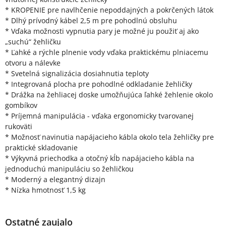
* KROPENIE pre navlhčenie nepoddajných a pokrčených látok
* Dlhý prívodný kábel 2,5 m pre pohodlnú obsluhu
* Vďaka možnosti vypnutia pary je možné ju použiť aj ako
„suchú“ žehličku
* Ľahké a rýchle plnenie vody vďaka praktickému plniacemu
otvoru a nálevke
* Svetelná signalizácia dosiahnutia teploty
* Integrovaná plocha pre pohodlné odkladanie žehličky
* Drážka na žehliacej doske umožňujúca ľahké žehlenie okolo
gombíkov
* Príjemná manipulácia - vďaka ergonomicky tvarovanej
rukoväti
* Možnosť navinutia napájacieho kábla okolo tela žehličky pre
praktické skladovanie
* Výkyvná priechodka a otočný kĺb napájacieho kábla na
jednoduchú manipuláciu so žehličkou
* Moderný a elegantný dizajn
* Nízka hmotnosť 1,5 kg
Ostatné zaujalo