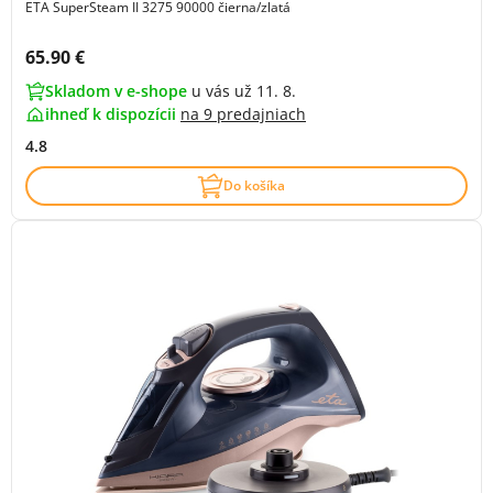
ETA SuperSteam II 3275 90000 čierna/zlatá
Cena s DPH:
65.90 €
Skladom v e-shope
u vás už 11. 8.
ihneď k dispozícii
na
9 predajniach
4.8
Do košíka