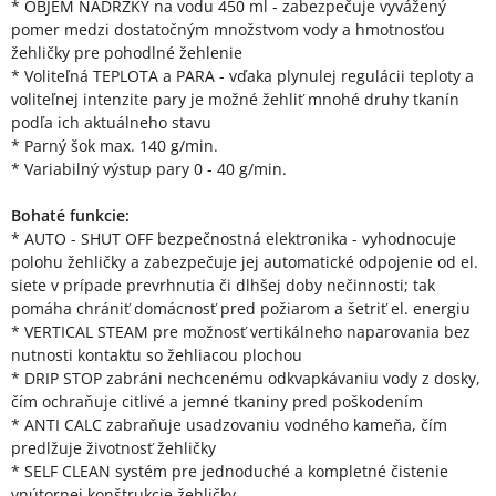
* OBJEM NÁDRŽKY na vodu 450 ml - zabezpečuje vyvážený
pomer medzi dostatočným množstvom vody a hmotnosťou
žehličky pre pohodlné žehlenie
* Voliteľná TEPLOTA a PARA - vďaka plynulej regulácii teploty a
voliteľnej intenzite pary je možné žehliť mnohé druhy tkanín
podľa ich aktuálneho stavu
* Parný šok max. 140 g/min.
* Variabilný výstup pary 0 - 40 g/min.
Bohaté funkcie:
* AUTO - SHUT OFF bezpečnostná elektronika - vyhodnocuje
polohu žehličky a zabezpečuje jej automatické odpojenie od el.
siete v prípade prevrhnutia či dlhšej doby nečinnosti; tak
pomáha chrániť domácnosť pred požiarom a šetriť el. energiu
* VERTICAL STEAM pre možnosť vertikálneho naparovania bez
nutnosti kontaktu so žehliacou plochou
* DRIP STOP zabráni nechcenému odkvapkávaniu vody z dosky,
čím ochraňuje citlivé a jemné tkaniny pred poškodením
* ANTI CALC zabraňuje usadzovaniu vodného kameňa, čím
predlžuje životnosť žehličky
* SELF CLEAN systém pre jednoduché a kompletné čistenie
vnútornej konštrukcie žehličky