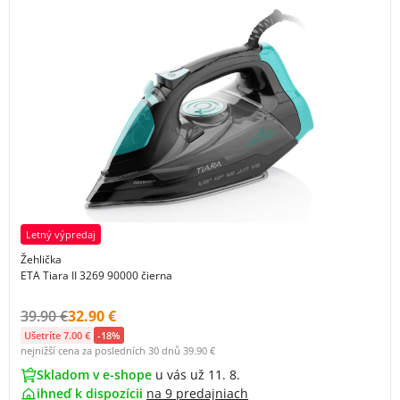
Letný výpredaj
Žehlička
ETA Tiara II 3269 90000 čierna
Původní cena s DPH:
Cena s DPH:
39.90 €
32.90 €
Ušetríte 7.00 €
-18%
nejnižší cena za posledních 30 dnů
39.90 €
Skladom v e-shope
u vás už 11. 8.
ihneď k dispozícii
na
9 predajniach