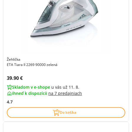
Žehlička
ETA Tiara II 2269 90000 zelená
Cena s DPH:
39.90 €
Skladom v e-shope
u vás už 11. 8.
ihneď k dispozícii
na
7 predajniach
4.7
Do košíka