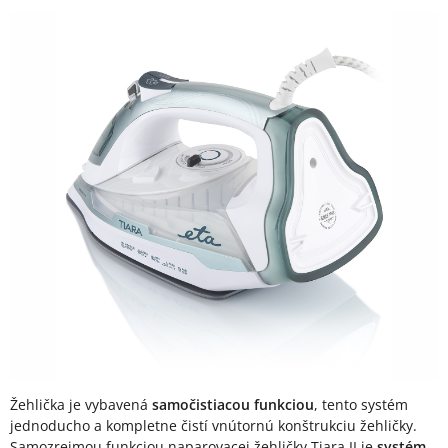
Žehlička je vybavená
samočistiacou funkciou
, tento systém
jednoducho a kompletne čistí vnútornú konštrukciu žehličky.
Samozrejmou funkciou naparovacej žehličky Tiara II je
systém