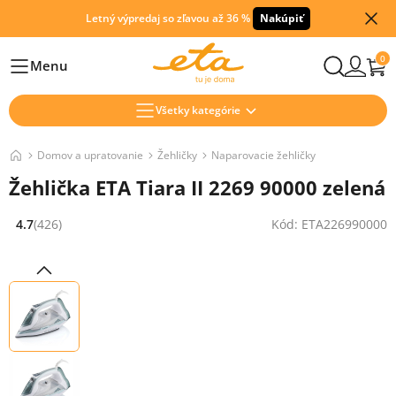
Letný výpredaj so zľavou až 36 %
Nakúpiť
0
Menu
Hlavní
Všetky kategórie
Domov a upratovanie
Žehličky
Naparovacie žehličky
Žehlička ETA Tiara II 2269 90000 zelená
4.7
(426)
Kód: ETA226990000
Hodnocení: 4.7 z 5 (426 recenzí)