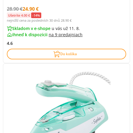
Původní cena s DPH:
Cena s DPH:
28.90 €
24.90 €
Ušetríte 4.00 €
-14%
nejnižší cena za posledních 30 dnů
28.90 €
Skladom v e-shope
u vás už 11. 8.
ihneď k dispozícii
na
9 predajniach
4.6
Do košíka