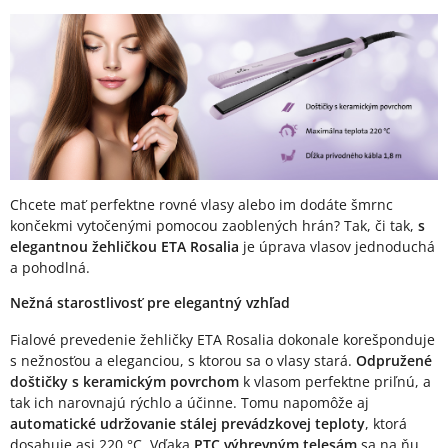
Popis produktu
Chcete mať perfektne rovné vlasy alebo im dodáte šmrnc
končekmi vytočenými pomocou zaoblených hrán? Tak, či tak,
s
elegantnou žehličkou ETA Rosalia
je úprava vlasov jednoduchá
a pohodlná.
Nežná starostlivosť pre elegantný vzhľad
Fialové prevedenie žehličky ETA Rosalia dokonale korešponduje
s nežnosťou a eleganciou, s ktorou sa o vlasy stará.
Odpružené
doštičky s keramickým povrchom
k vlasom perfektne priľnú, a
tak ich narovnajú rýchlo a účinne. Tomu napomôže aj
automatické udržovanie stálej prevádzkovej teploty
, ktorá
dosahuje asi 220 °C. Vďaka
PTC výhrevným telesám
sa na ňu