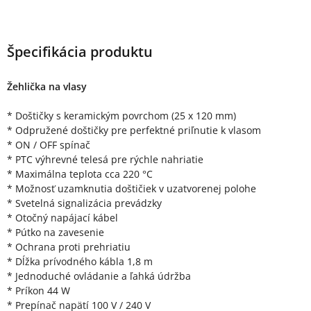
Špecifikácia produktu
Žehlička na vlasy
* Doštičky s keramickým povrchom (25 x 120 mm)
* Odpružené doštičky pre perfektné priľnutie k vlasom
* ON / OFF spínač
* PTC výhrevné telesá pre rýchle nahriatie
* Maximálna teplota cca 220 °C
* Možnosť uzamknutia doštičiek v uzatvorenej polohe
* Svetelná signalizácia prevádzky
* Otočný napájací kábel
* Pútko na zavesenie
* Ochrana proti prehriatiu
* Dĺžka prívodného kábla 1,8 m
* Jednoduché ovládanie a ľahká údržba
* Príkon 44 W
* Prepínač napätí 100 V / 240 V