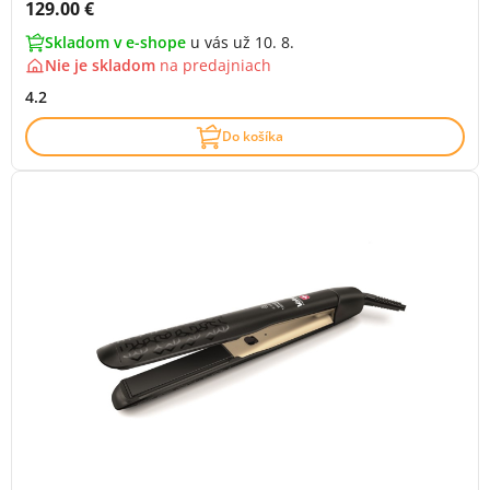
Cena s DPH:
129.00 €
Skladom v e-shope
u vás už 10. 8.
Nie je skladom
na
predajniach
4.2
Do košíka