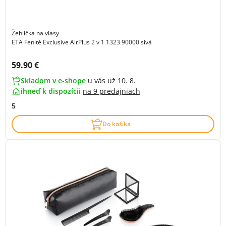
Žehlička na vlasy
ETA Fenité Exclusive AirPlus 2 v 1 1323 90000 sivá
Cena s DPH:
59.90 €
Skladom v e-shope
u vás už 10. 8.
ihneď k dispozícii
na
9 predajniach
5
Do košíka