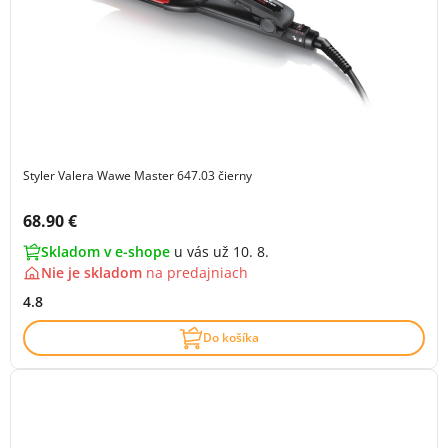
Styler Valera Wawe Master 647.03 čierny
Cena s DPH:
68.90 €
Skladom v e-shope
u vás už 10. 8.
Nie je skladom
na
predajniach
4.8
Do košíka