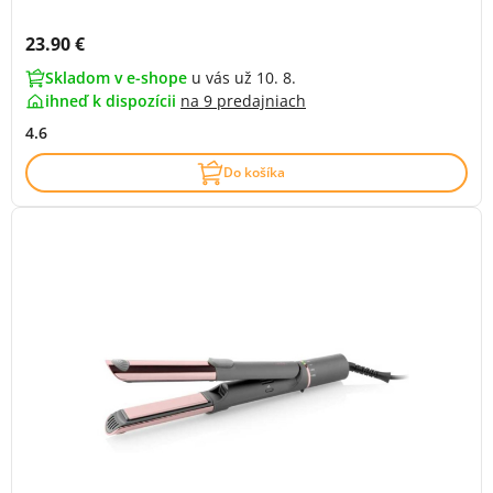
Cena s DPH:
23.90 €
Skladom v e-shope
u vás už 10. 8.
ihneď k dispozícii
na
9 predajniach
4.6
Do košíka