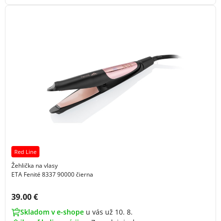
Red Line
Žehlička na vlasy
ETA Fenité 8337 90000 čierna
Cena s DPH:
39.00 €
Skladom v e-shope
u vás už 10. 8.