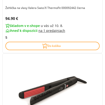
Žehlička na vlasy Valera SwissʹX ThermoFit 000092442 čierna
Cena s DPH:
94.90 €
Skladom v e-shope
u vás už 10. 8.
ihneď k dispozícii
na
1 predajniach
5
Do košíka