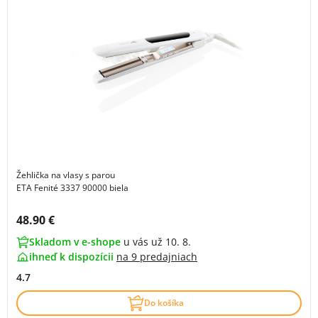
Žehlička na vlasy s parou
ETA Fenité 3337 90000 biela
Cena s DPH:
48.90 €
Skladom v e-shope
u vás už 10. 8.
ihneď k dispozícii
na
9 predajniach
4.7
Do košíka