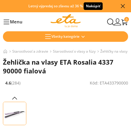
Letný výpredaj so zľavou až 36 %
Nakúpiť
0
Menu
Hlavní
Všetky kategórie
Starostlivosť a zdravie
Starostlivosť o vlasy a fúzy
Žehličky na vlasy
Žehlička na vlasy ETA Rosalia 4337
90000 fialová
4.6
(284)
Kód: ETA433790000
Hodnocení: 4.6 z 5 (284 recenzí)