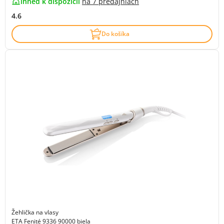
ihneď k dispozícii
na
7 predajniach
4.6
Do košíka
Žehlička na vlasy
ETA Fenité 9336 90000 biela