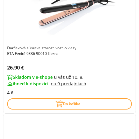
Darčeková súprava starostlivosti o vlasy
ETA Fenité 9336 90010 čierna
Cena s DPH:
26.90 €
Skladom v e-shope
u vás už 10. 8.
ihneď k dispozícii
na
9 predajniach
4.6
Do košíka