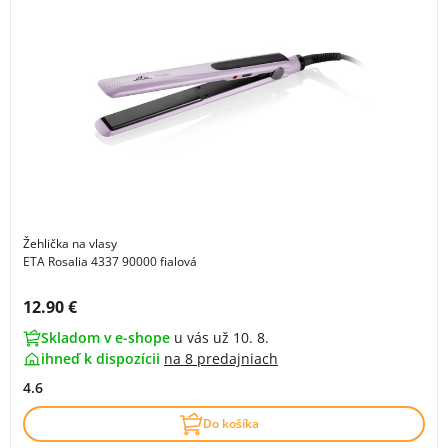
Žehlička na vlasy
ETA Rosalia 4337 90000 fialová
Cena s DPH:
12.90 €
Skladom v e-shope
u vás už 10. 8.
ihneď k dispozícii
na
8 predajniach
4.6
Do košíka