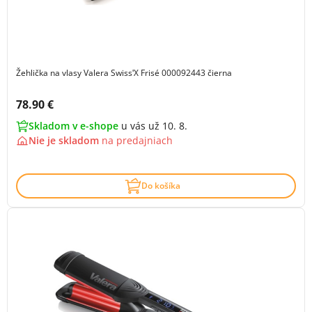
Žehlička na vlasy Valera SwissʹX Frisé 000092443 čierna
Cena s DPH:
78.90 €
Skladom v e-shope
u vás už 10. 8.
Nie je skladom
na
predajniach
Do košíka