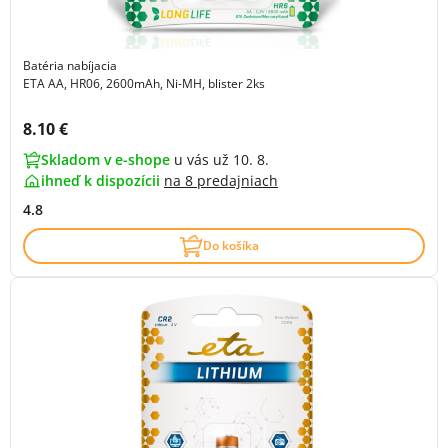
Batéria nabíjacia
ETA AA, HR06, 2600mAh, Ni-MH, blister 2ks
Cena s DPH:
8.10 €
Skladom v e-shope
u vás už 10. 8.
ihneď k dispozícii
na
8 predajniach
4.8
Do košíka