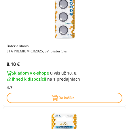
Batéria lítiová
ETA PREMIUM CR2025, 3V, blister 5ks
Cena s DPH:
8.10 €
Skladom v e-shope
u vás už 10. 8.
ihneď k dispozícii
na
1 predajniach
4.7
Do košíka