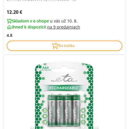
Cena s DPH:
12.20 €
Skladom v e-shope
u vás už 10. 8.
ihneď k dispozícii
na
9 predajniach
4.8
Do košíka