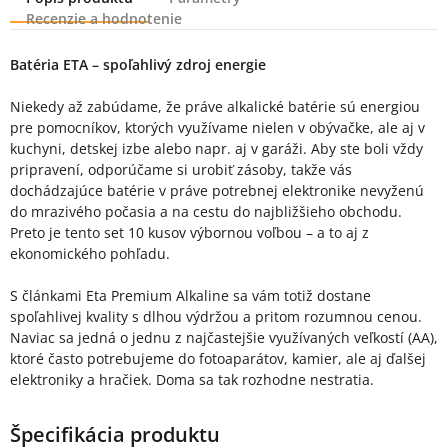
Recenzie a hodnotenie
Popis produktu
Batéria ETA – spoľahlivý zdroj energie
Niekedy až zabúdame, že práve alkalické batérie sú energiou
pre pomocníkov, ktorých využívame nielen v obývačke, ale aj v
kuchyni, detskej izbe alebo napr. aj v garáži. Aby ste boli vždy
pripravení, odporúčame si urobiť zásoby, takže vás
dochádzajúce batérie v práve potrebnej elektronike nevyženú
do mrazivého počasia a na cestu do najbližšieho obchodu.
Preto je tento set 10 kusov výbornou voľbou – a to aj z
ekonomického pohľadu.
S článkami Eta Premium Alkaline sa vám totiž dostane
spoľahlivej kvality s dlhou výdržou a pritom rozumnou cenou.
Naviac sa jedná o jednu z najčastejšie využívaných veľkostí (AA),
ktoré často potrebujeme do fotoaparátov, kamier, ale aj ďalšej
elektroniky a hračiek. Doma sa tak rozhodne nestratia.
Špecifikácia produktu