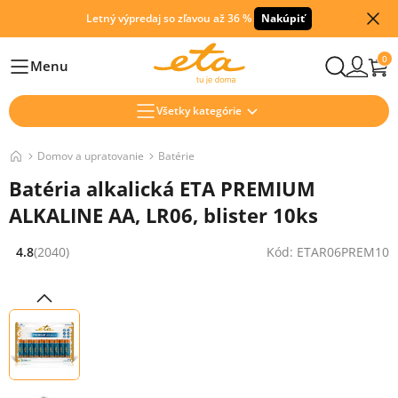
Letný výpredaj so zľavou až 36 %
Nakúpiť
0
Menu
Hlavní
Všetky kategórie
Domov a upratovanie
Batérie
Batéria alkalická ETA PREMIUM
ALKALINE AA, LR06, blister 10ks
4.8
(2040)
Kód: ETAR06PREM10
Hodnocení: 4.8 z 5 (2040 recenzí)