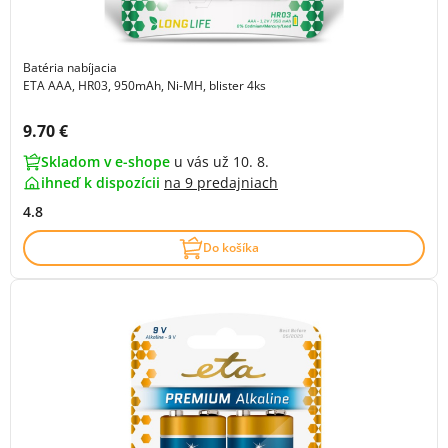
Batéria nabíjacia
ETA AAA, HR03, 950mAh, Ni-MH, blister 4ks
Cena s DPH:
9.70 €
Skladom v e-shope
u vás už 10. 8.
ihneď k dispozícii
na
9 predajniach
4.8
Do košíka