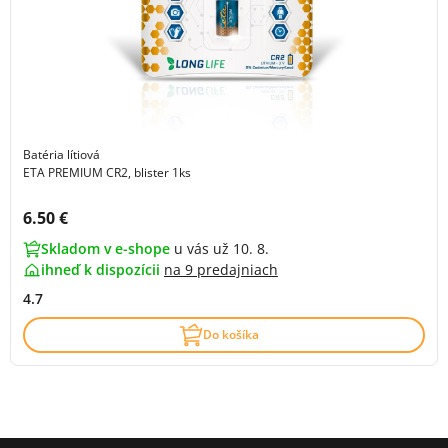
Batéria lítiová
ETA PREMIUM CR2, blister 1ks
Cena s DPH:
6.50 €
Skladom v e-shope
u vás už 10. 8.
ihneď k dispozícii
na
9 predajniach
4.7
Do košíka