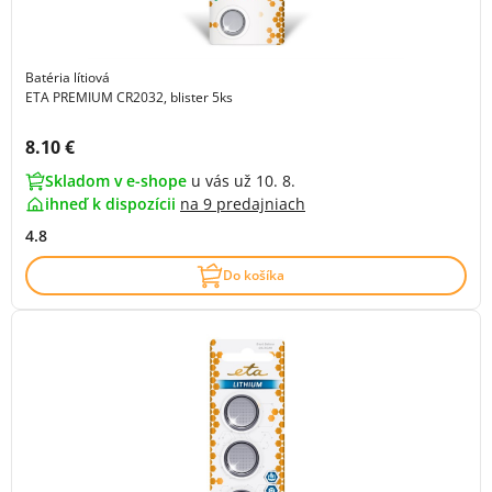
Batéria lítiová
ETA PREMIUM CR2032, blister 5ks
Cena s DPH:
8.10 €
Skladom v e-shope
u vás už 10. 8.
ihneď k dispozícii
na
9 predajniach
4.8
Do košíka