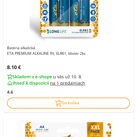
Batéria alkalická
ETA PREMIUM ALKALINE 9V, 6LR61, blister 2ks
Cena s DPH:
8.10 €
Skladom v e-shope
u vás už 10. 8.
ihneď k dispozícii
na
1 predajniach
4.6
Do košíka