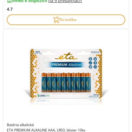
ihneď k dispozícii
na
9 predajniach
4.7
Do košíka
Batéria alkalická
ETA PREMIUM ALKALINE AAA, LR03, blister 10ks