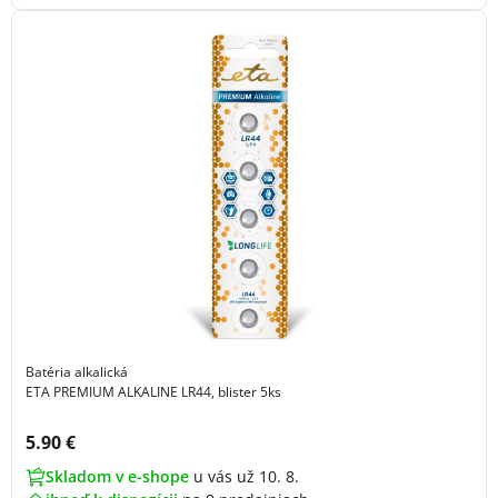
Batéria alkalická
ETA PREMIUM ALKALINE LR44, blister 5ks
Cena s DPH:
5.90 €
Skladom v e-shope
u vás už 10. 8.