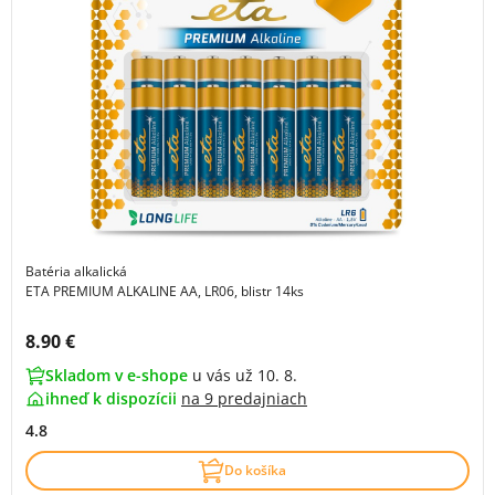
Batéria alkalická
ETA PREMIUM ALKALINE AA, LR06, blistr 14ks
Cena s DPH:
8.90 €
Skladom v e-shope
u vás už 10. 8.
ihneď k dispozícii
na
9 predajniach
4.8
Do košíka