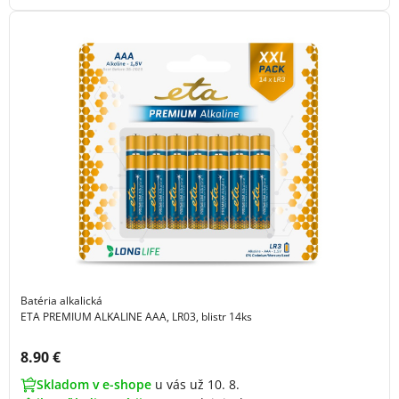
Batéria alkalická
ETA PREMIUM ALKALINE AAA, LR03, blistr 14ks
Cena s DPH:
8.90 €
Skladom v e-shope
u vás už 10. 8.