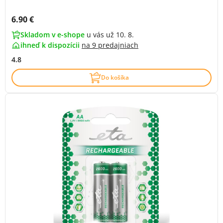
Cena s DPH:
6.90 €
Skladom v e-shope
u vás už 10. 8.
ihneď k dispozícii
na
9 predajniach
4.8
Do košíka