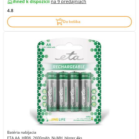
ihneď k dispozícii
na
9 predajniach
4.8
Do košíka
Batéria nabíjacia
ETA AA, HR06, 2600mAh, Ni-MH, blister 4ks