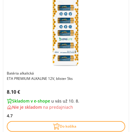
Batéria alkalická
ETA PREMIUM ALKALINE 12V, blister 5ks
Cena s DPH:
8.10 €
Skladom v e-shope
u vás už 10. 8.
Nie je skladom
na
predajniach
4.7
Do košíka