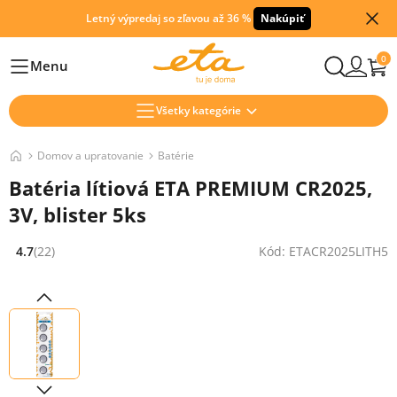
Letný výpredaj so zľavou až 36 %
Nakúpiť
0
Menu
Hlavní
Všetky kategórie
Domov a upratovanie
Batérie
Batéria lítiová ETA PREMIUM CR2025,
3V, blister 5ks
4.7
(22)
Kód: ETACR2025LITH5
Hodnocení: 4.7 z 5 (22 recenzí)