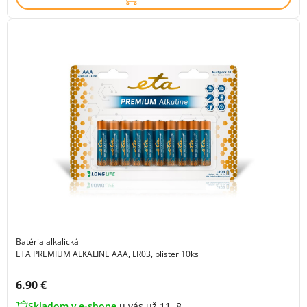
Batéria alkalická
ETA PREMIUM ALKALINE AAA, LR03, blister 10ks
Cena s DPH:
6.90 €
Skladom v e-shope
u vás už 11. 8.