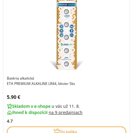
Batéria alkalická
ETA PREMIUM ALKALINE LR44, blister 5ks
Cena s DPH:
5.90 €
Skladom v e-shope
u vás už 11. 8.
ihneď k dispozícii
na
9 predajniach
4.7
Do košíka