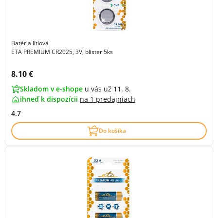
Batéria lítiová
ETA PREMIUM CR2025, 3V, blister 5ks
Cena s DPH:
8.10 €
Skladom v e-shope
u vás už 11. 8.
ihneď k dispozícii
na
1 predajniach
4.7
Do košíka