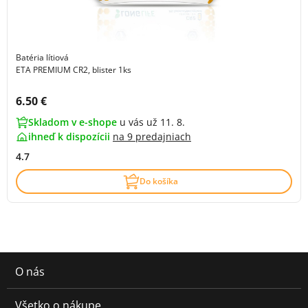
Batéria lítiová
ETA PREMIUM CR2, blister 1ks
Cena s DPH:
6.50 €
Skladom v e-shope
u vás už 11. 8.
ihneď k dispozícii
na
9 predajniach
4.7
Do košíka
O nás
Všetko o nákupe