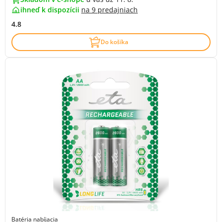
ihneď k dispozícii
na
9 predajniach
4.8
Do košíka
Batéria nabíjacia