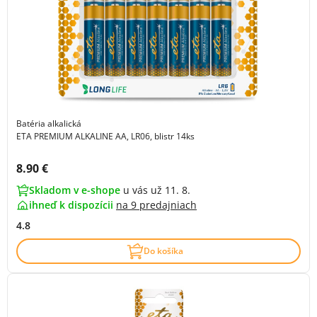
Batéria alkalická
ETA PREMIUM ALKALINE AA, LR06, blistr 14ks
Cena s DPH:
8.90 €
Skladom v e-shope
u vás už 11. 8.
ihneď k dispozícii
na
9 predajniach
4.8
Do košíka