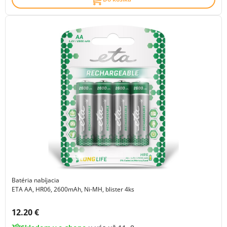
Batéria nabíjacia
ETA AA, HR06, 2600mAh, Ni-MH, blister 4ks
Cena s DPH:
12.20 €