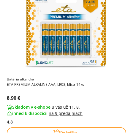
Batéria alkalická
ETA PREMIUM ALKALINE AAA, LR03, blistr 14ks
Cena s DPH:
8.90 €
Skladom v e-shope
u vás už 11. 8.
ihneď k dispozícii
na
9 predajniach
4.8
Do košíka