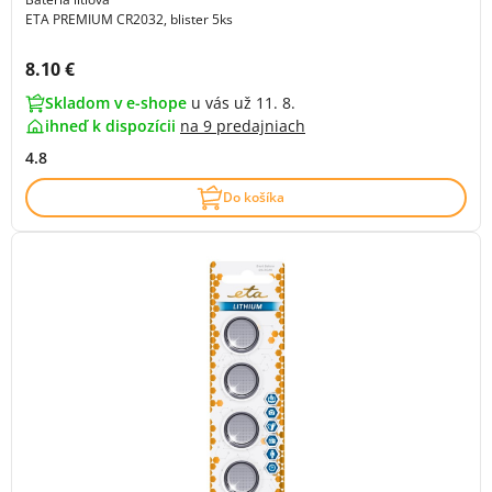
ETA PREMIUM CR2032, blister 5ks
Cena s DPH:
8.10 €
Skladom v e-shope
u vás už 11. 8.
ihneď k dispozícii
na
9 predajniach
4.8
Do košíka