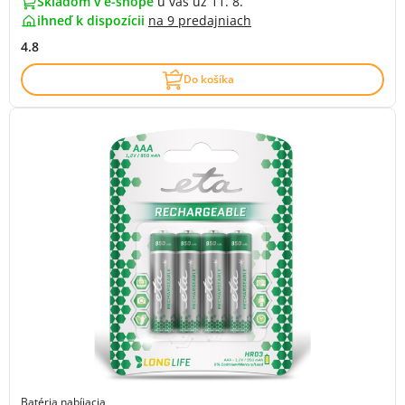
Skladom v e-shope
u vás už 11. 8.
ihneď k dispozícii
na
9 predajniach
4.8
Do košíka
Batéria nabíjacia