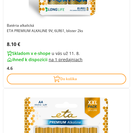
Batéria alkalická
ETA PREMIUM ALKALINE 9V, 6LR61, blister 2ks
Cena s DPH:
8.10 €
Skladom v e-shope
u vás už 11. 8.
ihneď k dispozícii
na
1 predajniach
4.6
Do košíka