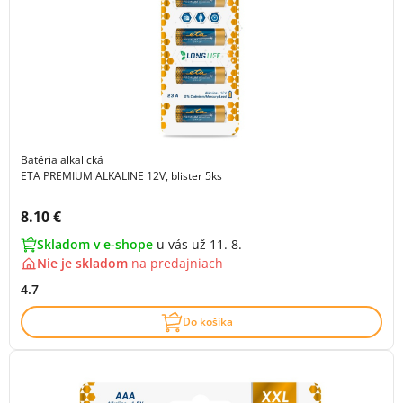
Batéria alkalická
ETA PREMIUM ALKALINE 12V, blister 5ks
Cena s DPH:
8.10 €
Skladom v e-shope
u vás už 11. 8.
Nie je skladom
na
predajniach
4.7
Do košíka