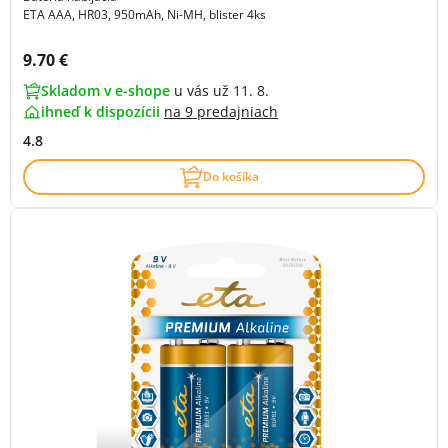
ETA AAA, HR03, 950mAh, Ni-MH, blister 4ks
Cena s DPH:
9.70 €
Skladom v e-shope
u vás už 11. 8.
ihneď k dispozícii
na
9 predajniach
4.8
Do košíka