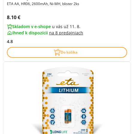
ETA AA, HR06, 2600mAh, Ni-MH, blister 2ks
Cena s DPH:
8.10 €
Skladom v e-shope
u vás už 11. 8.
ihneď k dispozícii
na
8 predajniach
4.8
Do košíka