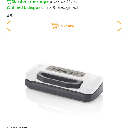
Skladom v e-shope
u vás už 11. 8.
ihneď k dispozícii
na
9 predajniach
4.5
Do košíka
Zváračka fólií