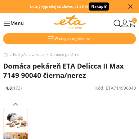
Letný výpredaj so zľavou až 36 %
Nakúpiť
0
Menu
Hlavní
Všetky kategórie
Kuchyňa a varenie
Domáce pekárne
Domáca pekáreň ETA Delicca II Max
7149 90040 čierna/nerez
4.8
(173)
Kód: ETA714990040
Hodnocení: 4.8 z 5 (173 recenzí)