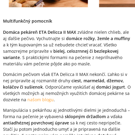
Multifunkčný pomocník
Domáca pekáreň ETA Delicca II MAX
zvládne nielen chlieb, ale
aj ďalšie pečivo. Vychutnajte si
domáce rožky
,
žemle a muffiny
a k tým kupovaným sa už nebudete chcieť vracať. Všetko
samozrejme pripravíte v
bielej, celozrnnej či bezlepkovej
variante
. S praktickými formami na pečenie z nepriľnavého
materiálu vám pečenie pôjde ako po masle.
Domácim pečivom však ETA Delicca II MAX nekončí. Ľahko si v
nej pripravíte aj rozmanité druhy
ciest, marmelád, džemov,
koláčov či sušienok
. Odporúčame vyskúšať aj
domáci jogurt
. O
všetkých možných aj nemožných využitích domácej pekárne sa
dozviete na
našom blogu
.
Manipulácia s pekárňou aj jednotlivými dielmi je jednoduchá –
forma na pečenie je vybavená
sklopným držadlom
a vďaka
antiadhéznej povrchovej úprave
sa k nej cesto nepripečie.
Stačí ju potom jednoducho umyť a je pripravená na ďalšie