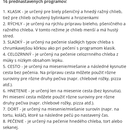
16 prednastavených programov:
1. KLASIK - je určený pre biely pšeničný a hnedý ražný chlieb,
tiež pre chlieb ochutený bylinkami a hrozienkami
2. RÝCHLY - je určený na rýchlu prípravu bieleho, pšeničného a
ražného chleba. V tomto režime je chlieb menší a má hustý
stred.
3. SLADKÝ - je určený na pečenie sladkých typov chleba s
chrumkavejšou kôrkou ako pri pečení s programom klasik.
4. CELOZRNNÝ - je určený na pečenie celozrnného chleba z
múky s nízkym obsahom lepku.
5. CESTO - je určený na miesenie/miešanie a následné kysnutie
cesta bez pečenia. Na prípravu cesta môžete použiť rôzne
suroviny pre rôzne druhy pečiva (napr. chlebové rožky, pizza
atď.).
6. HNETENIE - je určený len na miesenie cesta (bez kysnutia).
Pri miesení cesta môžete použiť rôzne suroviny pre rôzne
druhy pečiva (napr. chlebové rožky, pizza atď.).
7. DORT - je určený na miesenie/miešanie surovín (napr. na
tortu, koláč), ktoré sa následne pečú po nastavený čas.
8. PEČENIE - je určený na pečenie hnedého chleba, tort alebo
sekanej.