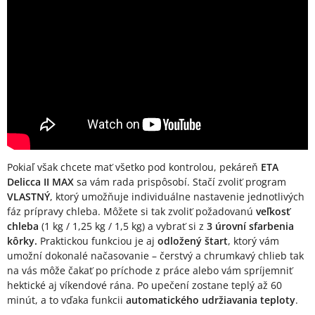
Pokiaľ však chcete mať všetko pod kontrolou, pekáreň
ETA
Delicca II MAX
sa vám rada prispôsobí. Stačí zvoliť program
VLASTNÝ
, ktorý umožňuje individuálne nastavenie jednotlivých
fáz prípravy chleba. Môžete si tak zvoliť požadovanú
veľkosť
chleba
(1 kg / 1,25 kg / 1,5 kg) a vybrať si z
3 úrovní sfarbenia
kôrky.
Praktickou funkciou je aj
odložený štart
, ktorý vám
umožní dokonalé načasovanie – čerstvý a chrumkavý chlieb tak
na vás môže čakať po príchode z práce alebo vám spríjemniť
hektické aj víkendové rána. Po upečení zostane teplý až 60
minút, a to vďaka funkcii
automatického udržiavania teploty
.