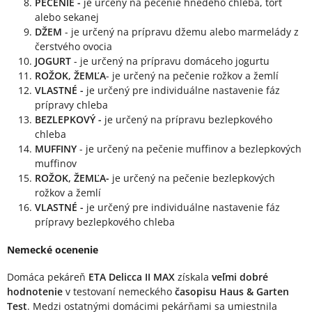
PEČENIE -
je určený na pečenie hnedého chleba, tort
alebo sekanej
DŽEM
- je určený na prípravu džemu alebo marmelády z
čerstvého ovocia
JOGURT
- je určený na prípravu domáceho jogurtu
ROŽOK, ŽEMĽA
- je určený na pečenie rožkov a žemlí
VLASTNÉ -
je určený pre individuálne nastavenie fáz
prípravy chleba
BEZLEPKOVÝ -
je určený na prípravu bezlepkového
chleba
MUFFINY
- je určený na pečenie muffinov a bezlepkových
muffinov
ROŽOK, ŽEMĽA-
je určený na pečenie bezlepkových
rožkov a žemlí
VLASTNÉ -
je určený pre individuálne nastavenie fáz
prípravy bezlepkového chleba
Nemecké ocenenie
Domáca pekáreň
ETA Delicca II MAX
získala
veľmi dobré
hodnotenie
v testovaní nemeckého
časopisu Haus & Garten
Test
. Medzi ostatnými domácimi pekárňami sa umiestnila