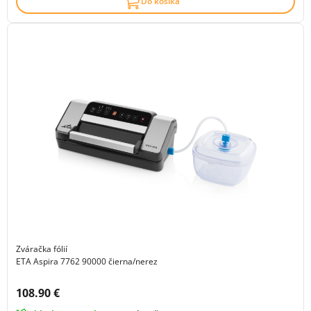
Do košíka
Zváračka fólií
ETA Aspira 7762 90000 čierna/nerez
Cena s DPH:
108.90 €