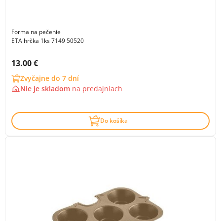
Forma na pečenie
ETA hrčka 1ks 7149 50520
Cena s DPH:
13.00 €
Zvyčajne do 7 dní
Nie je skladom
na
predajniach
Do košíka