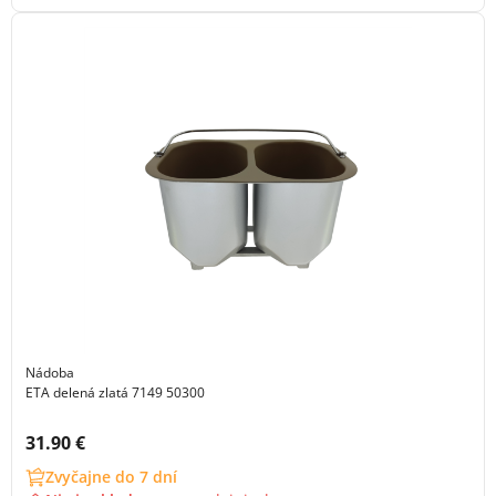
Nádoba
ETA delená zlatá 7149 50300
Cena s DPH:
31.90 €
Zvyčajne do 7 dní