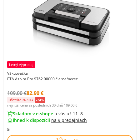
Letný výpredaj
Vákuovačka
ETA Aspira Pro 9762 90000 čierna/nerez
Původní cena s DPH:
Cena s DPH:
109.00 €
82.90 €
Ušetríte 26.10 €
-24%
nejnižší cena za posledních 30 dnů
109.00 €
Skladom v e-shope
u vás už 11. 8.
ihneď k dispozícii
na
9 predajniach
5