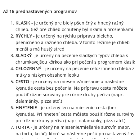
Až 16 prednastavených programov
KLASIK
- je určený pre biely pšeničný a hnedý ražný
chlieb, tiež pre chlieb ochutený bylinkami a hrozienkami
RÝCHLY
- je určený na rýchlu prípravu bieleho,
pšeničného a ražného chleba. V tomto režime je chlieb
menší a má hustý stred
SLADKÝ
-je určený na pečenie sladkých typov chleba s
chrumkavejšou kôrkou ako pri pečení s programom klasik
CELOZRNNÝ
- je určený na pečenie celozrnného chleba z
múky s nízkym obsahom lepku
CESTO -
je určený na miesenie/miešanie a následné
kysnutie cesta bez pečenia. Na prípravu cesta môžete
použiť rôzne suroviny pre rôzne druhy pečiva (napr.
dalamánky, pizza atď.)
HNETENIE -
je určený len na miesenie cesta (bez
kysnutia). Pri hnetení cesta môžete použiť rôzne suroviny
pre rôzne druhy pečiva (napr. dalamánky, pizza atď.)
TORTA
- je určený na miesenie/miešanie surovín (napr.
na tortu, koláč), ktoré sa následne pečú po nastavený čas