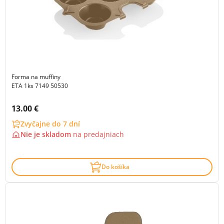
Forma na muffiny
ETA 1ks 7149 50530
Cena s DPH:
13.00 €
Zvyčajne do 7 dní
Nie je skladom
na
predajniach
Do košíka