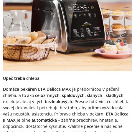
Upeč treba chleba
Domáca pekáreň ETA Delicca MAX
je prebornicou v pečení
chleba, a to ako
celozrnných, špaldových, slaných i sladkých
,
exceluje ale aj v tých
bezlepkových.
Presne totiž vie, čo chlieb k
svojej dokonalosti potrebuje bez toho, aby pritom vyžadovala
vašu neustálu asistenciu. Príprava chleba v pekárni
ETA Delicca
II MAX
je plne
automatická
– zahŕňa predohrev, hnetenie,
odpočinok, dostatočné kysnutie, kvalitné pečenie a následné