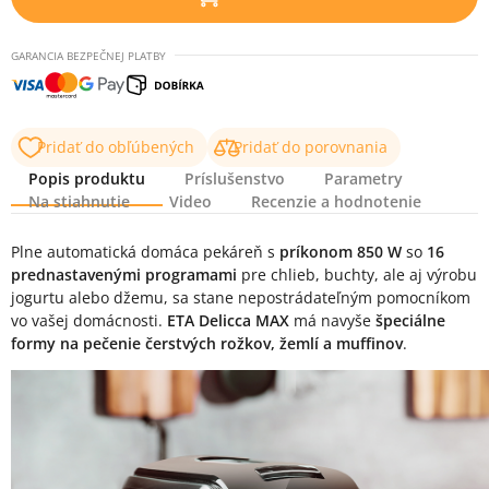
GARANCIA BEZPEČNEJ PLATBY
Pridať do obľúbených
Pridať do porovnania
Popis produktu
Príslušenstvo
Parametry
Na stiahnutie
Video
Recenzie a hodnotenie
Popis produktu
Plne automatická domáca pekáreň s
príkonom 850 W
so
16
prednastavenými programami
pre chlieb, buchty, ale aj výrobu
jogurtu alebo džemu, sa stane nepostrádateľným pomocníkom
vo vašej domácnosti.
ETA Delicca MAX
má navyše
špeciálne
formy na pečenie čerstvých rožkov, žemlí a muffinov
.