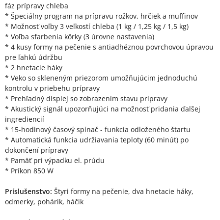
fáz prípravy chleba
* Špeciálny program na prípravu rožkov, hrčiek a muffinov
* Možnosť voľby 3 veľkostí chleba (1 kg / 1,25 kg / 1,5 kg)
* Voľba sfarbenia kôrky (3 úrovne nastavenia)
* 4 kusy formy na pečenie s antiadhéznou povrchovou úpravou
pre ľahkú údržbu
* 2 hnetacie háky
* Veko so skleneným priezorom umožňujúcim jednoduchú
kontrolu v priebehu prípravy
* Prehľadný displej so zobrazením stavu prípravy
* Akustický signál upozorňujúci na možnosť pridania ďalšej
ingrediencií
* 15-hodinový časový spínač - funkcia odloženého štartu
* Automatická funkcia udržiavania teploty (60 minút) po
dokončení prípravy
* Pamäť pri výpadku el. prúdu
* Príkon 850 W
Príslušenstvo:
Štyri formy na pečenie, dva hnetacie háky,
odmerky, pohárik, háčik