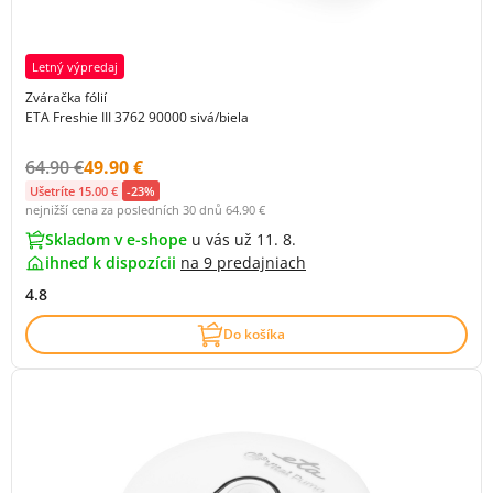
Letný výpredaj
Zváračka fólií
ETA Freshie III 3762 90000 sivá/biela
Původní cena s DPH:
Cena s DPH:
64.90 €
49.90 €
Ušetríte 15.00 €
-23%
nejnižší cena za posledních 30 dnů
64.90 €
Skladom v e-shope
u vás už 11. 8.
ihneď k dispozícii
na
9 predajniach
4.8
Do košíka