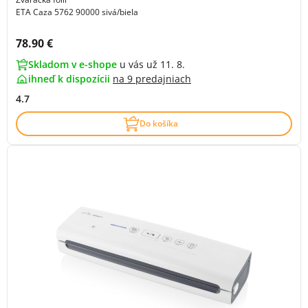
ETA Caza 5762 90000 sivá/biela
Cena s DPH:
78.90 €
Skladom v e-shope
u vás už 11. 8.
ihneď k dispozícii
na
9 predajniach
4.7
Do košíka