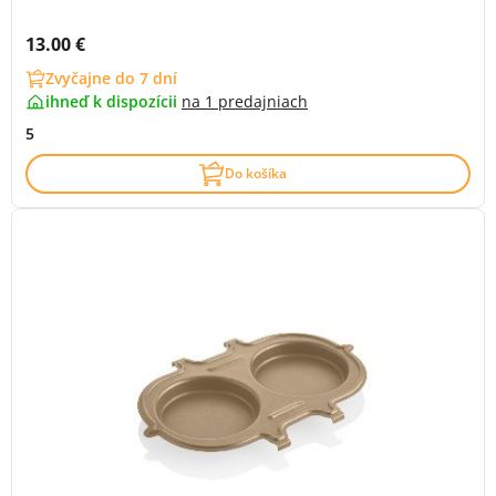
Cena s DPH:
13.00 €
Zvyčajne do 7 dní
ihneď k dispozícii
na
1 predajniach
5
Do košíka