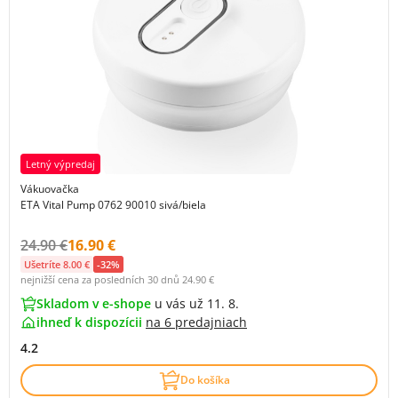
Letný výpredaj
Vákuovačka
ETA Vital Pump 0762 90010 sivá/biela
Původní cena s DPH:
Cena s DPH:
24.90 €
16.90 €
Ušetríte 8.00 €
-32%
nejnižší cena za posledních 30 dnů
24.90 €
Skladom v e-shope
u vás už 11. 8.
ihneď k dispozícii
na
6 predajniach
4.2
Do košíka