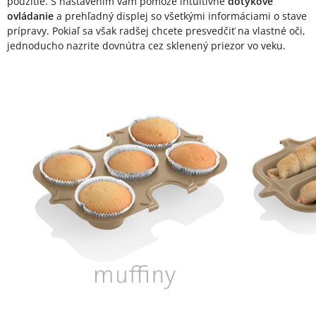
použitie. S nastavením vám pomôže intuitívne
dotykové
ovládanie
a prehľadný displej so všetkými informáciami o stave
prípravy. Pokiaľ sa však radšej chcete presvedčiť na vlastné oči,
jednoducho nazrite dovnútra cez sklenený priezor vo veku.