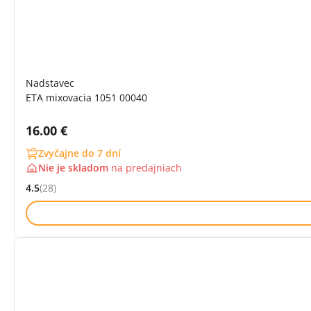
Nadstavec
ETA mixovacia 1051 00040
Cena s DPH:
16.00 €
Zvyčajne do 7 dní
Nie je skladom
na
predajniach
4.5
(28)
Hodnocení: 4.5 z 5 (28 recenzí)