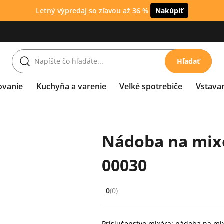
Letný výpredaj so zľavou až 36 %
Nakúpiť
Hľadať
ovanie
Kuchyňa a varenie
Veľké spotrebiče
Vstava
Nádoba na mix
00030
0
(0)
Hodnocení: 0 z 5 (0 recenzí)
Príslušenstvo mixéra: nádoba na mi