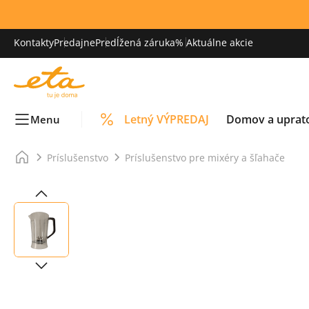
Kontakty
Predajne
Predĺžená záruka
% Aktuálne akcie
Letný VÝPREDAJ
Domov a uprat
Menu
Príslušenstvo
Príslušenstvo pre mixéry a šľahače