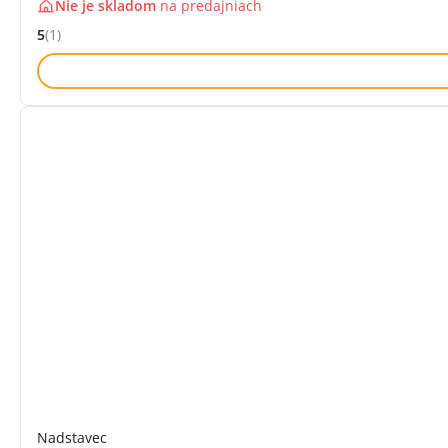
Nie je skladom
na
predajniach
5
(1)
Hodnocení: 5 z 5 (1 recenzí)
Nadstavec