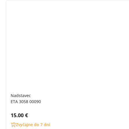
Nadstavec
ETA 3058 00090
Cena s DPH:
15.00 €
Zvyčajne do 7 dní