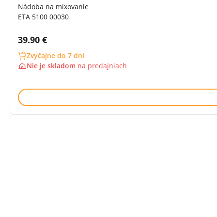
Nádoba na mixovanie
ETA 5100 00030
Cena s DPH:
39.90 €
Zvyčajne do 7 dní
Nie je skladom
na
predajniach