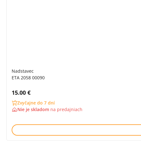
Nadstavec
ETA 2058 00090
Cena s DPH:
15.00 €
Zvyčajne do 7 dní
Nie je skladom
na
predajniach