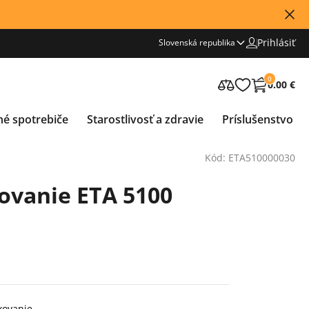
Prihlásiť
Slovenská republika
0
0.00 €
né spotrebiče
Starostlivosť a zdravie
Príslušenstvo
Kód: ETA510000030
ovanie ETA 5100
xovanie