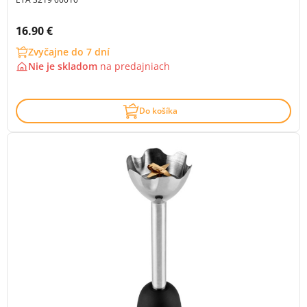
Cena s DPH:
16.90 €
Zvyčajne do 7 dní
Nie je skladom
na
predajniach
Do košíka