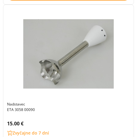
Nadstavec
ETA 3058 00090
Cena s DPH:
15.00 €
Zvyčajne do 7 dní