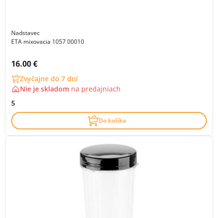
Nadstavec
ETA mixovacia 1057 00010
Cena s DPH:
16.00 €
Zvyčajne do 7 dní
Nie je skladom
na
predajniach
5
Do košíka