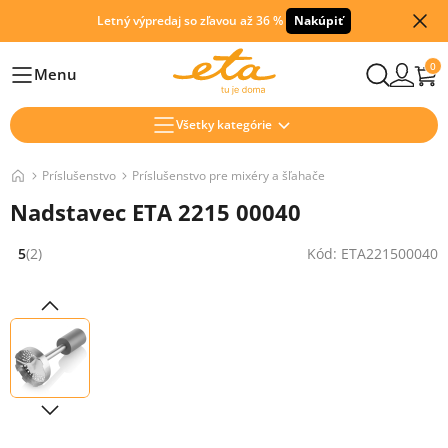
Letný výpredaj so zľavou až 36 %
Nakúpiť
0
Menu
Hlavní
Všetky kategórie
Príslušenstvo
Príslušenstvo pre mixéry a šľahače
Nadstavec ETA 2215 00040
5
(2)
Kód: ETA221500040
Hodnocení: 5 z 5 (2 recenzí)