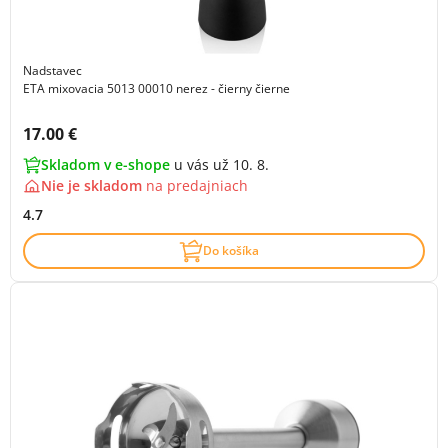
Nadstavec
ETA mixovacia 5013 00010 nerez - čierny čierne
Cena s DPH:
17.00 €
Skladom v e-shope
u vás už 10. 8.
Nie je skladom
na
predajniach
4.7
Do košíka