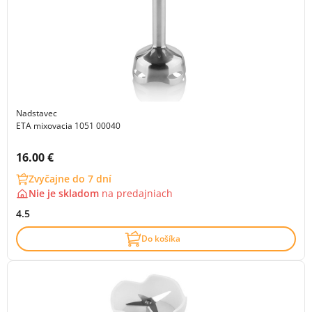
Nadstavec
ETA mixovacia 1051 00040
Cena s DPH:
16.00 €
Zvyčajne do 7 dní
Nie je skladom
na
predajniach
4.5
Do košíka