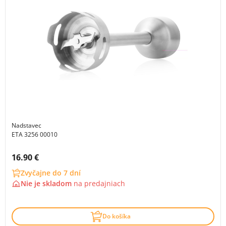
Nadstavec
ETA 3256 00010
Cena s DPH:
16.90 €
Zvyčajne do 7 dní
Nie je skladom
na
predajniach
Do košíka