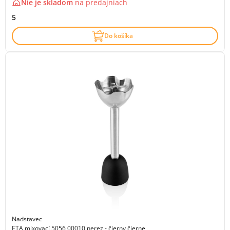
Nie je skladom
na
predajniach
5
Do košíka
Nadstavec
ETA mixovací 5056 00010 nerez - čierny čierne