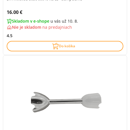
Cena s DPH:
16.00 €
Skladom v e-shope
u vás už 10. 8.
Nie je skladom
na
predajniach
4.5
Do košíka