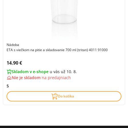
Nádoba
ETA s viečkom na pitie a skladovanie 700 ml (tritan) 4011 91000
Cena s DPH:
14.90 €
Skladom v e-shope
u vás už 10. 8.
Nie je skladom
na
predajniach
5
Do košíka