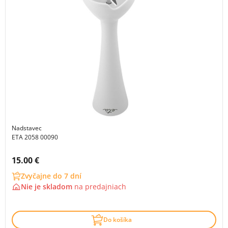
Nadstavec
ETA 2058 00090
Cena s DPH:
15.00 €
Zvyčajne do 7 dní
Nie je skladom
na
predajniach
Do košíka