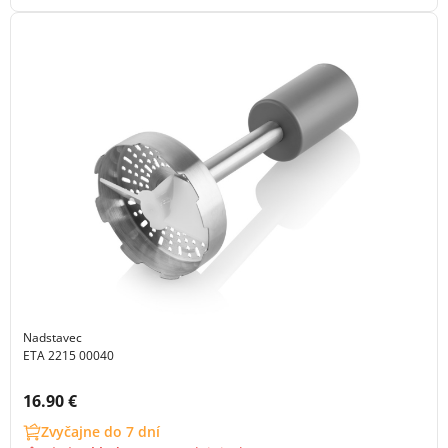
Nadstavec
ETA 2215 00040
Cena s DPH:
16.90 €
Zvyčajne do 7 dní