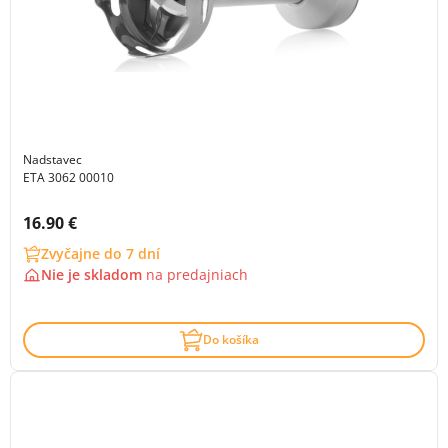
Nadstavec
ETA 3062 00010
Cena s DPH:
16.90 €
Zvyčajne do 7 dní
Nie je skladom
na
predajniach
Do košíka