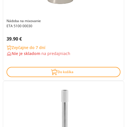
Nádoba na mixovanie
ETA 5100 00030
Cena s DPH:
39.90 €
Zvyčajne do 7 dní
Nie je skladom
na
predajniach
Do košíka