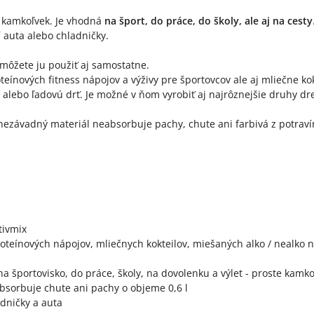
e kamkoľvek. Je vhodná
na šport, do práce, do školy, ale aj na cesty
 auta alebo chladničky.
 môžete ju použiť aj samostatne.
ínových fitness nápojov a výživy pre športovcov ale aj mliečne kokt
 alebo ľadovú drť. Je možné v ňom vyrobiť aj najrôznejšie druhy d
nezávadný materiál neabsorbuje pachy, chute ani farbivá z potraví
tivmix
proteínových nápojov, mliečnych kokteilov, miešaných alko / nealko 
a športovisko, do práce, školy, na dovolenku a výlet - proste kamk
absorbuje chute ani pachy o objeme 0,6 l
adničky a auta