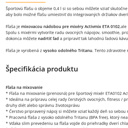
Popis produktu
Športovú fľašu o objeme 0,4 l si so sebou môžete vziať skutočn
aby bolo možné fľašu umiestniť do integrovaných držiakov dverí
Fľaša je
mixovacou nádobou pre mixéry Activmix ETA 0102
,ale
Spolu s mixérmi vytvoríte radu ovocných nápojov, smoothie, prote
dokonca môžete
nadrtiť ľad
a pripraviť tak lahodnú ľadovú kávu
Fľaša je vyrobená z
vysoko odolného Tritanu
. Tento zdravotne 
Špecifikácia produktu
Fľaša na mixovanie
* Fľaša na mixovanie (prenosná) pre športový mixér ETA0102 Ac
* Ideálna na prípravu celej rady čerstvých ovocných, fitness / 
druhy diét alebo správnu životosprávu
* Čerstvo pripravený nápoj si môžete vziať každý deň so sebou n
* Pracovná fľaša z vysoko odolného Tritanu (BPA free), ktorý ne
* Vďaka slim prevedeniu sa fľaša vojde do priehradky dverí chl