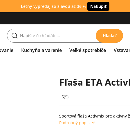
Letný výpredaj so zľavou až 36 %
Nakúpiť
Hľadať
ovanie
Kuchyňa a varenie
Veľké spotrebiče
Vstava
Fľaša ETA Activ
5
(5)
Hodnocení: 5 z 5 (5 recenzí)
Športová fľaša Activmix pre aktívny ž
Podrobný popis