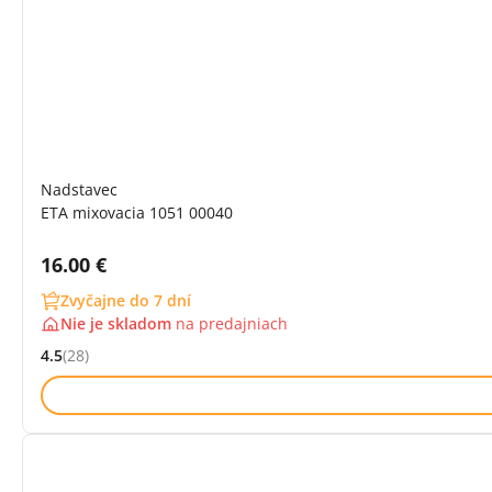
Nadstavec
ETA mixovacia 1051 00040
Cena s DPH:
16.00 €
Zvyčajne do 7 dní
Nie je skladom
na
predajniach
4.5
(28)
Hodnocení: 4.5 z 5 (28 recenzí)