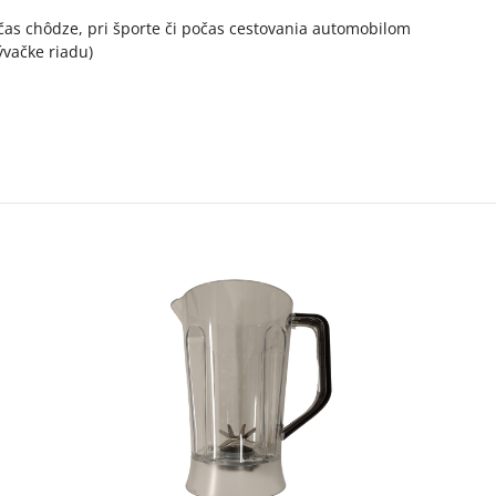
čas chôdze, pri športe či počas cestovania automobilom
vačke riadu)