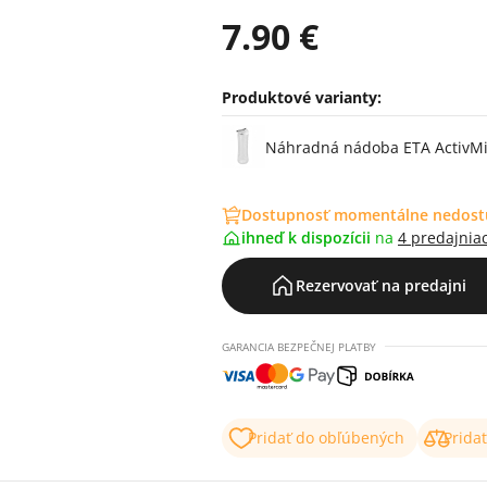
7.90 €
Produktové varianty:
Varianty
Náhradná nádoba ETA ActivMi
Dostupnosť momentálne nedos
ihneď k dispozícii
na
4 predajnia
Rezervovať na predajni
GARANCIA BEZPEČNEJ PLATBY
Pridať do obľúbených
Prida