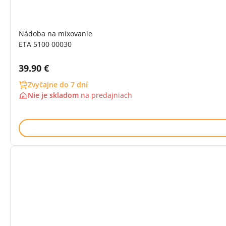
Nádoba na mixovanie
ETA 5100 00030
Cena s DPH:
39.90 €
Zvyčajne do 7 dní
Nie je skladom
na
predajniach