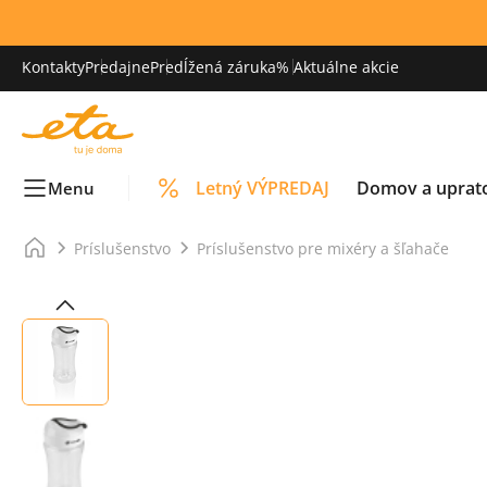
Kontakty
Predajne
Predĺžená záruka
% Aktuálne akcie
Letný VÝPREDAJ
Domov a uprat
Menu
Príslušenstvo
Príslušenstvo pre mixéry a šľahače