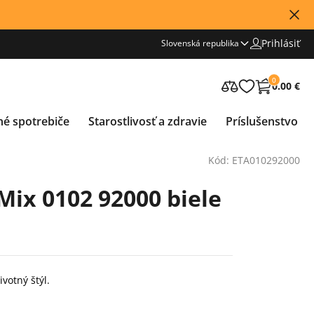
Prihlásiť
Slovenská republika
0
0.00 €
né spotrebiče
Starostlivosť a zdravie
Príslušenstvo
Kód: ETA010292000
Mix 0102 92000 biele
ivotný štýl.