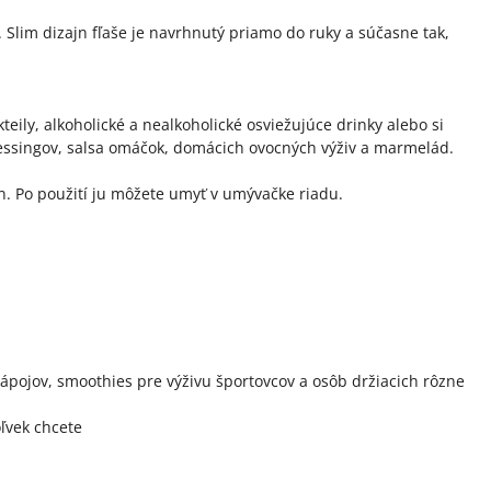
. Slim dizajn fľaše je navrhnutý priamo do ruky a súčasne tak,
eily, alkoholické a nealkoholické osviežujúce drinky alebo si
ressingov, salsa omáčok, domácich ovocných výživ a marmelád.
n. Po použití ju môžete umyť v umývačke riadu.
nápojov, smoothies pre výživu športovcov a osôb držiacich rôzne
oľvek chcete