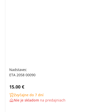
Nadstavec
ETA 2058 00090
Cena s DPH:
15.00 €
Zvyčajne do 7 dní
Nie je skladom
na
predajniach