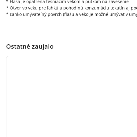
* Fľaša je opatrená tesniacim vekom a pútkom na zavesenie
* Otvor vo veku pre ľahkú a pohodlnú konzumáciu tekutín aj po
* Ľahko umývateľný povrch (fľašu a veko je možné umývať v umý
Ostatné zaujalo