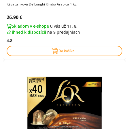
Káva zrnková De'Longhi Kimbo Arabica 1 kg
Cena s DPH:
26.90 €
Skladom v e-shope
u vás už 11. 8.
ihneď k dispozícii
na
9 predajniach
4.8
Do košíka