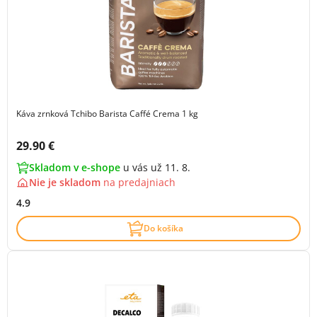
Káva zrnková Tchibo Barista Caffé Crema 1 kg
Cena s DPH:
29.90 €
Skladom v e-shope
u vás už 11. 8.
Nie je skladom
na
predajniach
4.9
Do košíka