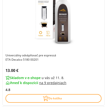
Univerzálny odvápňovač pre espressá
ETA Decalco 5180 00201
Cena s DPH:
13.00 €
Skladom v e-shope
u vás už 11. 8.
ihneď k dispozícii
na
9 predajniach
4.8
Do košíka