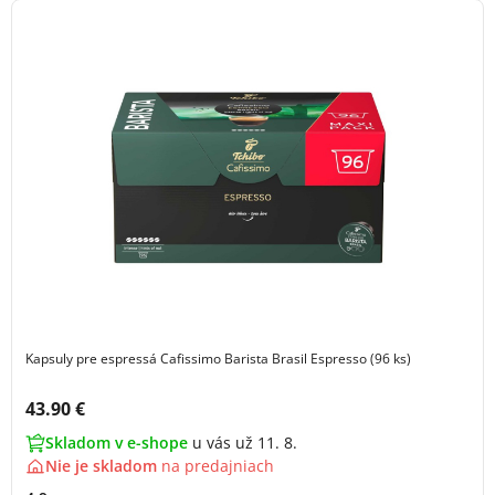
Kapsuly pre espressá Cafissimo Barista Brasil Espresso (96 ks)
Cena s DPH:
43.90 €
Skladom v e-shope
u vás už 11. 8.
Nie je skladom
na
predajniach