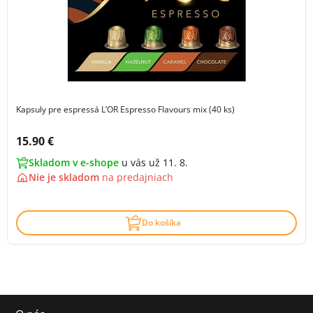
Kapsuly pre espressá L’OR Espresso Flavours mix (40 ks)
Cena s DPH:
15.90 €
Skladom v e-shope
u vás už 11. 8.
Nie je skladom
na
predajniach
Do košíka