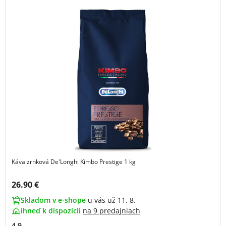
Káva zrnková De'Longhi Kimbo Prestige 1 kg
Cena s DPH:
26.90 €
Skladom v e-shope
u vás už 11. 8.
ihneď k dispozícii
na
9 predajniach
4.9