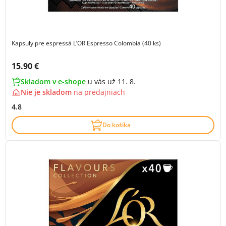
Kapsuly pre espressá L’OR Espresso Colombia (40 ks)
Cena s DPH:
15.90 €
Skladom v e-shope
u vás už 11. 8.
Nie je skladom
na
predajniach
4.8
Do košíka