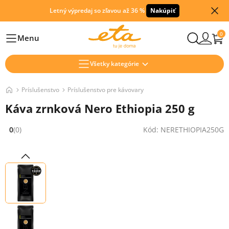
Letný výpredaj so zľavou až 36 %
Nakúpiť
0
Menu
Hlavní
Všetky kategórie
Príslušenstvo
Príslušenstvo pre kávovary
Káva zrnková Nero Ethiopia 250 g
0
(0)
Kód: NERETHIOPIA250G
Hodnocení: 0 z 5 (0 recenzí)