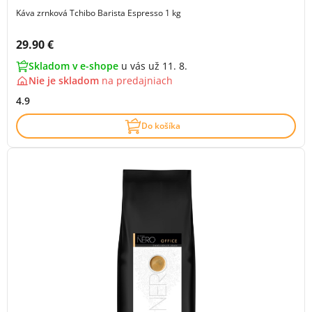
Káva zrnková Tchibo Barista Espresso 1 kg
Cena s DPH:
29.90 €
Skladom v e-shope
u vás už 11. 8.
Nie je skladom
na
predajniach
4.9
Do košíka