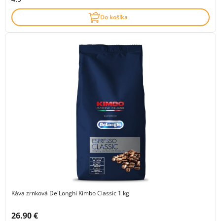
Do košíka
Káva zrnková De'Longhi Kimbo Classic 1 kg
Cena s DPH:
26.90 €