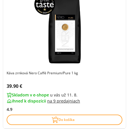
Káva zrnková Nero Caffé Premium/Pure 1 kg
Cena s DPH:
39.90 €
Skladom v e-shope
u vás už 11. 8.
ihneď k dispozícii
na
9 predajniach
4.9
Do košíka