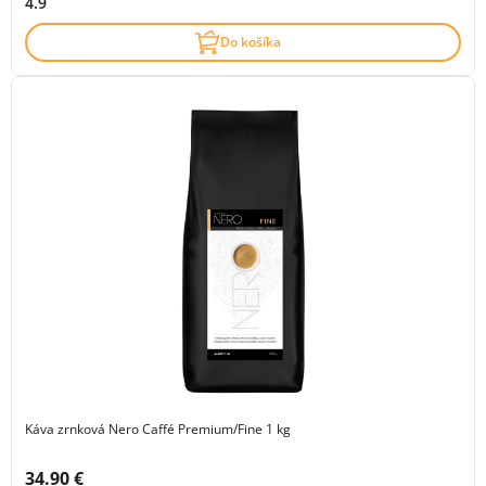
4.9
Do košíka
Káva zrnková Nero Caffé Premium/Fine 1 kg
Cena s DPH:
34.90 €