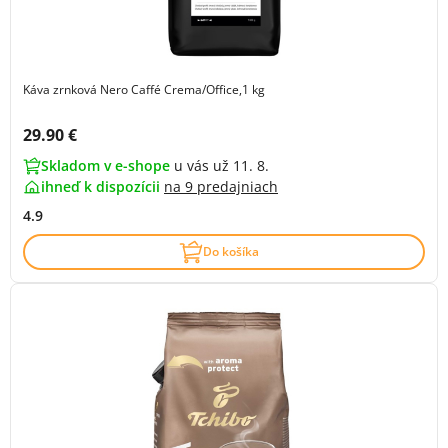
Káva zrnková Nero Caffé Crema/Office,1 kg
Cena s DPH:
29.90 €
Skladom v e-shope
u vás už 11. 8.
ihneď k dispozícii
na
9 predajniach
4.9
Do košíka