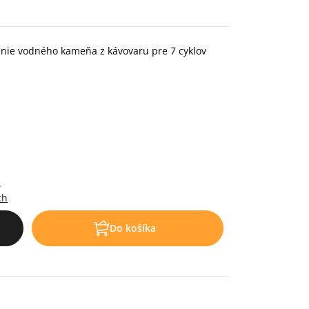
enie vodného kameňa z kávovaru pre 7 cyklov
.
ch
Do košíka