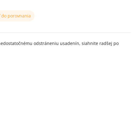
ť do porovnania
o nedostatočnému odstráneniu usadenín, siahnite radšej po