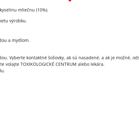
yselinu mliečnu (10%).
iketu výrobku.
vodou a mydlom.
ou. Vyberte kontaktné šošovky, ak sú nasadené, a ak je možné, ods
ite volajte TOXIKOLOGICKÉ CENTRUM alebo lekára.
du.