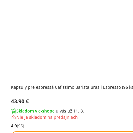
Kapsuly pre espressá Cafissimo Barista Brasil Espresso (96 ks
Cena s DPH:
43.90 €
Skladom v e-shope
u vás už 11. 8.
Nie je skladom
na
predajniach
4.9
(95)
Hodnocení: 4.9 z 5 (95 recenzí)