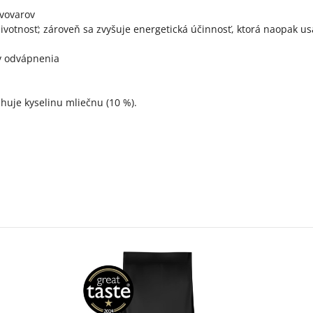
ávovarov
životnosť; zároveň sa zvyšuje energetická účinnosť, ktorá naopak
ov odvápnenia
uje kyselinu mliečnu (10 %).