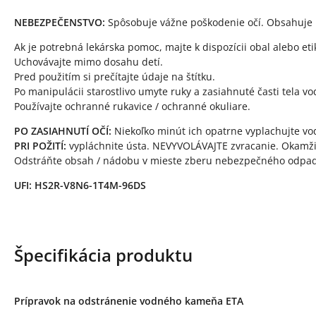
NEBEZPEČENSTVO:
Spôsobuje vážne poškodenie očí. Obsahuje k
Ak je potrebná lekárska pomoc, majte k dispozícii obal alebo et
Uchovávajte mimo dosahu detí.
Pred použitím si prečítajte údaje na štítku.
Po manipulácii starostlivo umyte ruky a zasiahnuté časti tela 
Používajte ochranné rukavice / ochranné okuliare.
PO ZASIAHNUTÍ OČÍ:
Niekoľko minút ich opatrne vyplachujte vod
PRI POŽITÍ:
vypláchnite ústa. NEVYVOLÁVAJTE zvracanie. Okamž
Odstráňte obsah / nádobu v mieste zberu nebezpečného odpa
UFI: HS2R-V8N6-1T4M-96DS
Špecifikácia produktu
Prípravok na odstránenie vodného kameňa ETA