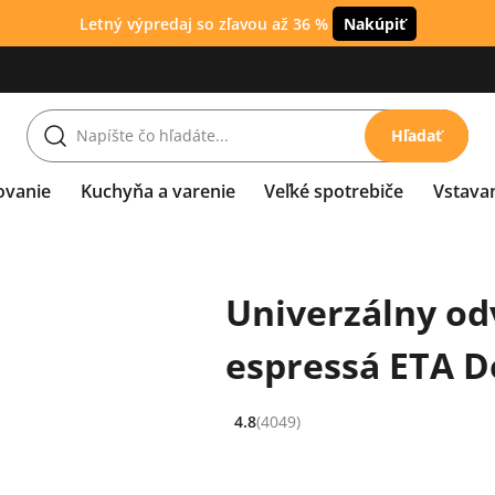
Letný výpredaj so zľavou až 36 %
Nakúpiť
Hľadať
ovanie
Kuchyňa a varenie
Veľké spotrebiče
Vstava
Univerzálny od
espressá ETA D
4.8
(4049)
Hodnocení: 4.8 z 5 (4049 recenzí)