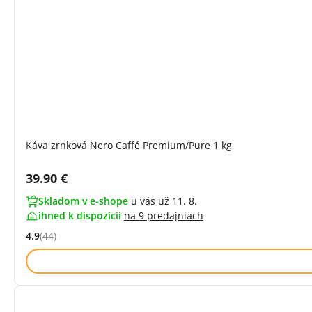
Káva zrnková Nero Caffé Premium/Pure 1 kg
Cena s DPH:
39.90 €
Skladom v e-shope
u vás už 11. 8.
ihneď k dispozícii
na
9 predajniach
4.9
(44)
Hodnocení: 4.9 z 5 (44 recenzí)