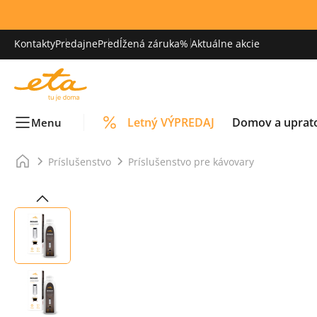
Kontakty
Predajne
Predĺžená záruka
% Aktuálne akcie
Letný VÝPREDAJ
Domov a uprat
Menu
Príslušenstvo
Príslušenstvo pre kávovary