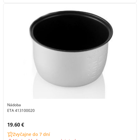
Nádoba
ETA 413100020
Cena s DPH:
19.60 €
Zvyčajne do 7 dní