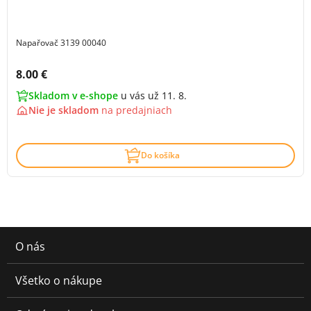
Napařovač 3139 00040
Cena s DPH:
8.00 €
Skladom v e-shope
u vás už 11. 8.
Nie je skladom
na
predajniach
Do košíka
O nás
Všetko o nákupe