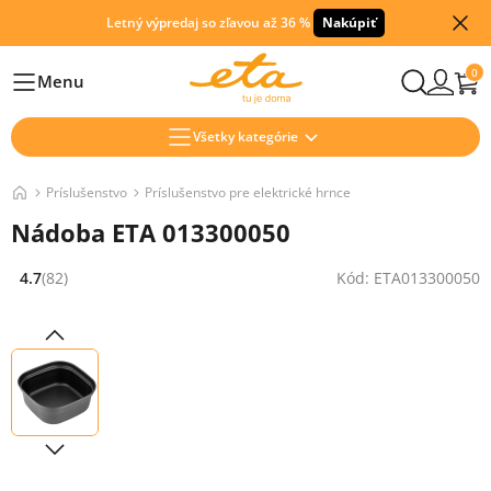
Letný výpredaj so zľavou až 36 %
Nakúpiť
0
Menu
Hlavní
Všetky kategórie
Príslušenstvo
Príslušenstvo pre elektrické hrnce
Nádoba ETA 013300050
4.7
(82)
Kód: ETA013300050
Hodnocení: 4.7 z 5 (82 recenzí)