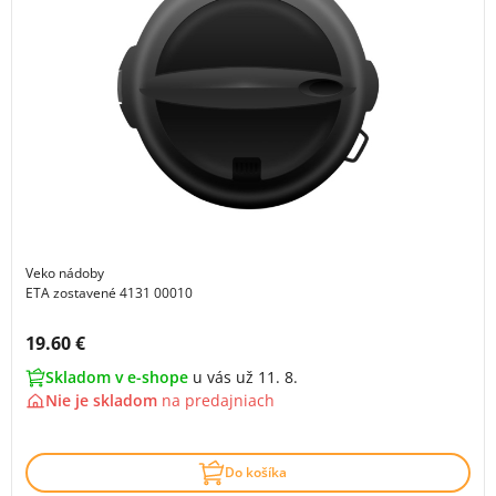
Veko nádoby
ETA zostavené 4131 00010
Cena s DPH:
19.60 €
Skladom v e-shope
u vás už 11. 8.
Nie je skladom
na
predajniach
Do košíka