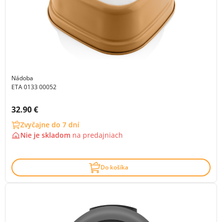
Nádoba
ETA 0133 00052
Cena s DPH:
32.90 €
Zvyčajne do 7 dní
Nie je skladom
na
predajniach
Do košíka