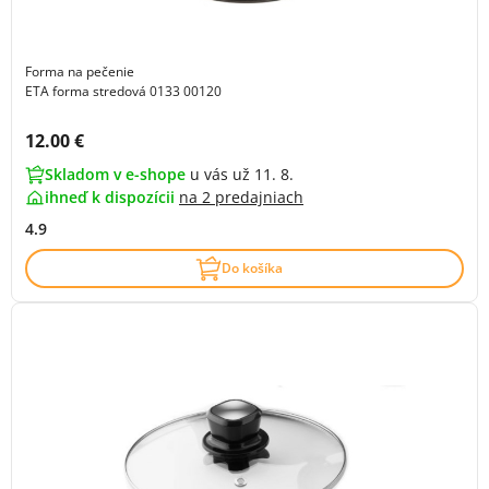
Forma na pečenie
ETA forma stredová 0133 00120
Cena s DPH:
12.00 €
Skladom v e-shope
u vás už 11. 8.
ihneď k dispozícii
na
2 predajniach
4.9
Do košíka