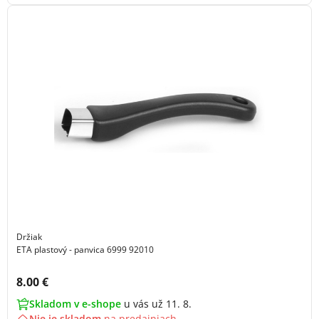
Držiak
ETA plastový - panvica 6999 92010
Cena s DPH:
8.00 €
Skladom v e-shope
u vás už 11. 8.
Nie je skladom
na
predajniach