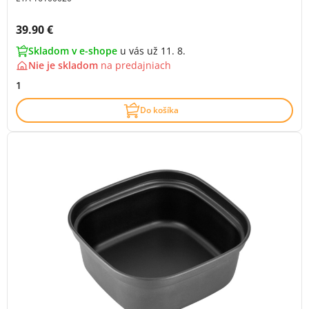
Cena s DPH:
39.90 €
Skladom v e-shope
u vás už 11. 8.
Nie je skladom
na
predajniach
1
Do košíka