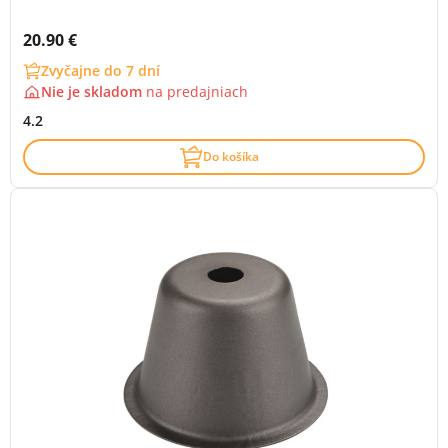
Cena s DPH:
20.90 €
Zvyčajne do 7 dní
Nie je skladom
na
predajniach
4.2
Do košíka