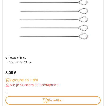
Grilovacie ihlice
ETA 0133 00140 5ks
Cena s DPH:
8.00 €
Zvyčajne do 7 dní
Nie je skladom
na
predajniach
5
Do košíka