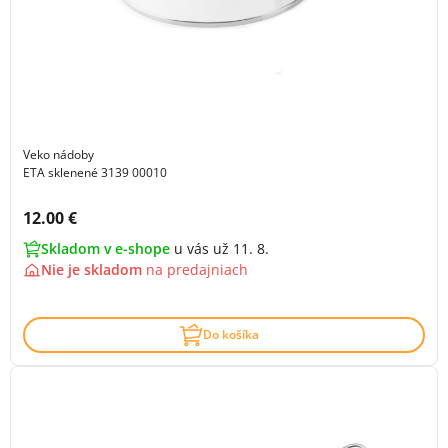
Veko nádoby
ETA sklenené 3139 00010
Cena s DPH:
12.00 €
Skladom v e-shope
u vás už 11. 8.
Nie je skladom
na
predajniach
Do košíka