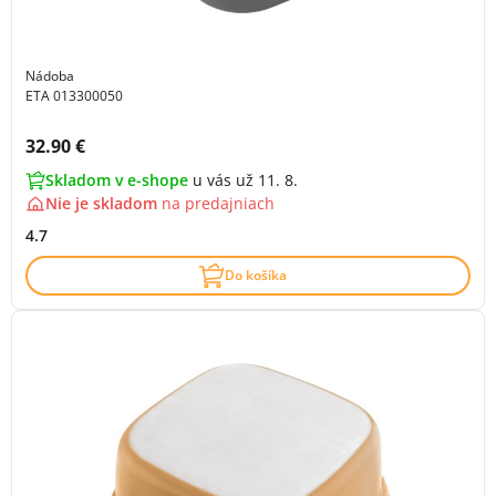
Nádoba
ETA 013300050
Cena s DPH:
32.90 €
Skladom v e-shope
u vás už 11. 8.
Nie je skladom
na
predajniach
4.7
Do košíka