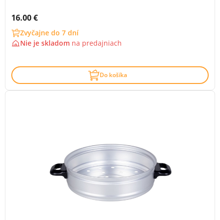
Cena s DPH:
16.00 €
Zvyčajne do 7 dní
Nie je skladom
na
predajniach
Do košíka