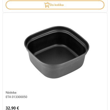
Do košíka
Nádoba
ETA 013300050
Cena s DPH:
32.90 €