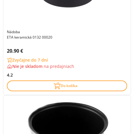
Nádoba
ETA keramická 0132 00020
Cena s DPH:
20.90 €
Zvyčajne do 7 dní
Nie je skladom
na
predajniach
4.2
Do košíka