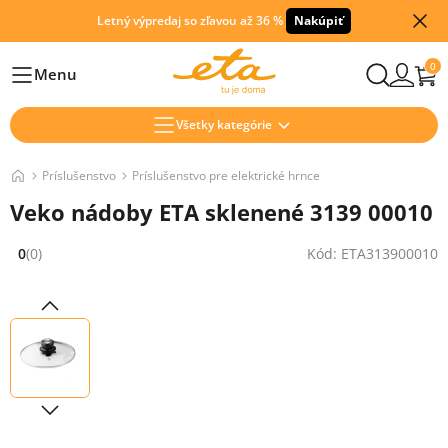
Letný výpredaj so zľavou až 36 %
Nakúpiť
0
Menu
Hlavní
Všetky kategórie
Príslušenstvo
Príslušenstvo pre elektrické hrnce
Veko nádoby ETA sklenené 3139 00010
0
(0)
Kód: ETA313900010
Hodnocení: 0 z 5 (0 recenzí)