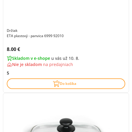
Držiak
ETA plastový - panvica 6999 92010
Cena s DPH:
8.00 €
Skladom v e-shope
u vás už 10. 8.
Nie je skladom
na
predajniach
5
Do košíka