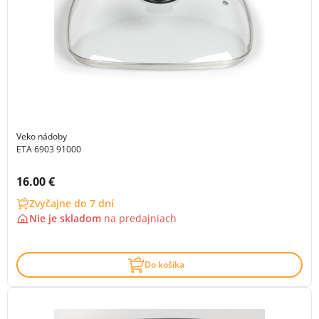
Veko nádoby
ETA 6903 91000
Cena s DPH:
16.00 €
Zvyčajne do 7 dní
Nie je skladom
na
predajniach
Do košíka