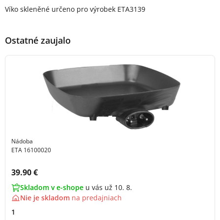
Popis produktu
Víko skleněné určeno pro výrobek ETA3139
Ostatné zaujalo
Nádoba
ETA 16100020
Cena s DPH:
39.90 €
Skladom v e-shope
u vás už 10. 8.
Nie je skladom
na
predajniach
1