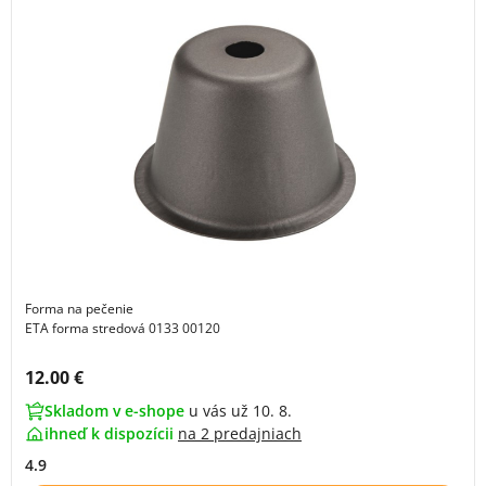
Forma na pečenie
ETA forma stredová 0133 00120
Cena s DPH:
12.00 €
Skladom v e-shope
u vás už 10. 8.
ihneď k dispozícii
na
2 predajniach
4.9