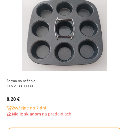
Forma na pečenie
ETA 2133 00030
Cena s DPH:
8.20 €
Zvyčajne do 7 dní
Nie je skladom
na
predajniach