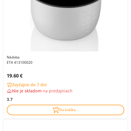
Nádoba
ETA 413100020
Cena s DPH:
19.60 €
Zvyčajne do 7 dní
Nie je skladom
na
predajniach
3.7
Do košíka