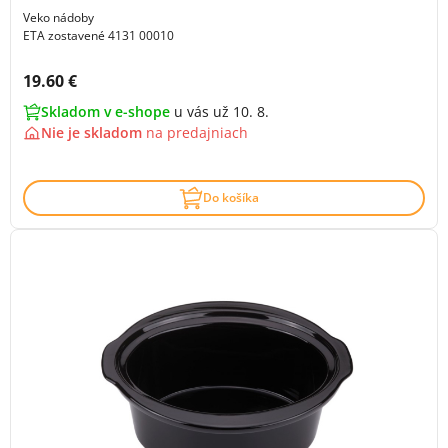
Veko nádoby
ETA zostavené 4131 00010
Cena s DPH:
19.60 €
Skladom v e-shope
u vás už 10. 8.
Nie je skladom
na
predajniach
Do košíka