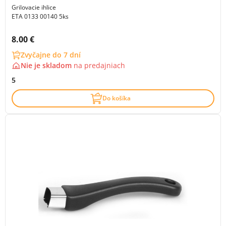
Grilovacie ihlice
ETA 0133 00140 5ks
Cena s DPH:
8.00 €
Zvyčajne do 7 dní
Nie je skladom
na
predajniach
5
Do košíka