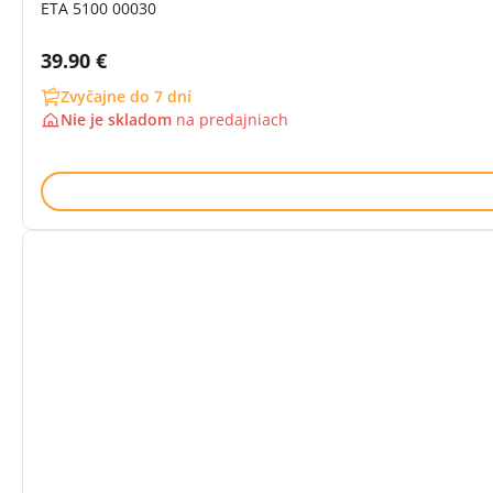
ETA 5100 00030
Cena s DPH:
39.90 €
Zvyčajne do 7 dní
Nie je skladom
na
predajniach