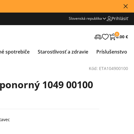
Prihlásiť
Slovenská republika
0
0.00 €
né spotrebiče
Starostlivosť a zdravie
Príslušenstvo
Kód: ETA104900100
ponorný 1049 00100
tavec