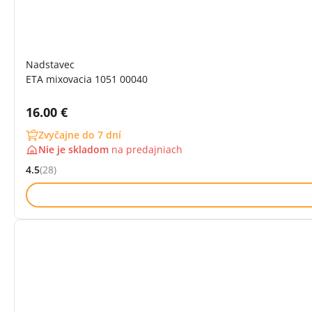
Nadstavec
ETA mixovacia 1051 00040
Cena s DPH:
16.00 €
Zvyčajne do 7 dní
Nie je skladom
na
predajniach
4.5
(28)
Hodnocení: 4.5 z 5 (28 recenzí)