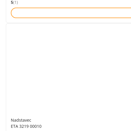
5
(1)
Hodnocení: 5 z 5 (1 recenzí)
Nadstavec
ETA 3219 00010