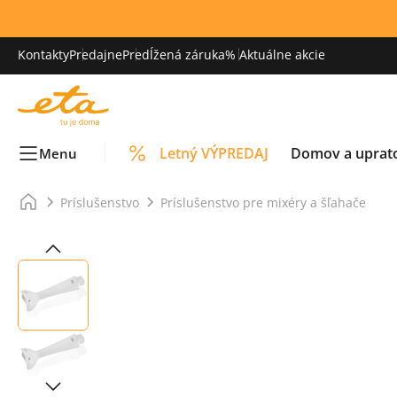
Kontakty
Predajne
Predĺžená záruka
% Aktuálne akcie
Letný VÝPREDAJ
Domov a uprat
Menu
Príslušenstvo
Príslušenstvo pre mixéry a šľahače