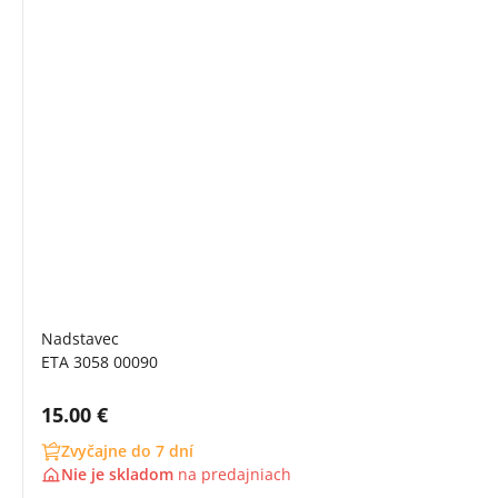
Nadstavec
ETA 3058 00090
Cena s DPH:
15.00 €
Zvyčajne do 7 dní
Nie je skladom
na
predajniach