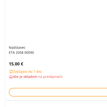
Nadstavec
ETA 2058 00090
Cena s DPH:
15.00 €
Zvyčajne do 7 dní
Nie je skladom
na
predajniach