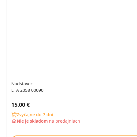
Nadstavec
ETA 2058 00090
Cena s DPH:
15.00 €
Zvyčajne do 7 dní
Nie je skladom
na
predajniach