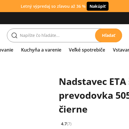
Letný výpredaj so zľavou až 36 %
Nakúpiť
Hľadať
ovanie
Kuchyňa a varenie
Veľké spotrebiče
Vstava
Nadstavec ETA š
prevodovka 505
čierne
4.7
(7)
Hodnocení: 4.7 z 5 (7 recenzí)