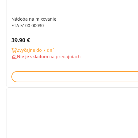
Nádoba na mixovanie
ETA 5100 00030
Cena s DPH:
39.90 €
Zvyčajne do 7 dní
Nie je skladom
na
predajniach