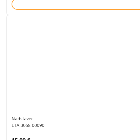
Nadstavec
ETA 3058 00090
Cena s DPH: