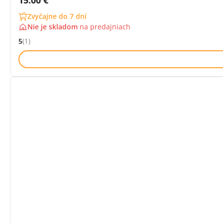
15.00 €
Zvyčajne do 7 dní
Nie je skladom
na
predajniach
5
(1)
Hodnocení: 5 z 5 (1 recenzí)