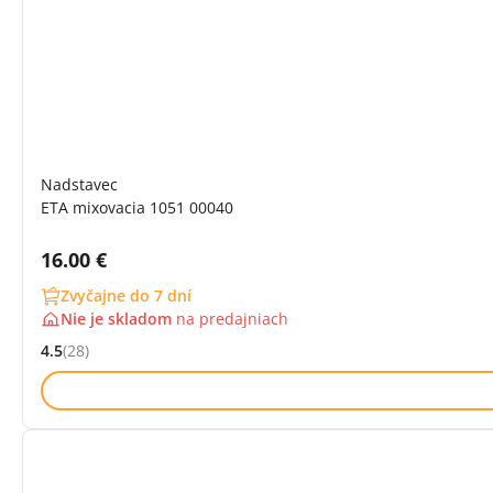
Nadstavec
ETA mixovacia 1051 00040
Cena s DPH:
16.00 €
Zvyčajne do 7 dní
Nie je skladom
na
predajniach
4.5
(28)
Hodnocení: 4.5 z 5 (28 recenzí)