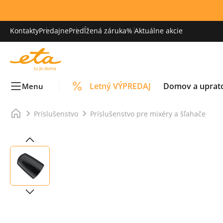
Kontakty
Predajne
Predĺžená záruka
% Aktuálne akcie
Letný VÝPREDAJ
Domov a uprat
Menu
Príslušenstvo
Príslušenstvo pre mixéry a šľahače