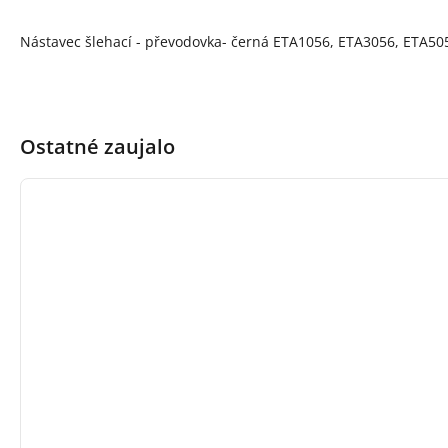
Popis produktu
Nástavec šlehací - převodovka- černá ETA1056, ETA3056, ETA50
Ostatné zaujalo