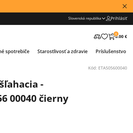
Prihlásiť
Slovenská republika
0
0.00 €
né spotrebiče
Starostlivosť a zdravie
Príslušenstvo
Kód: ETA505600040
ľahacia -
6 00040 čierny