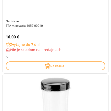
Nadstavec
ETA mixovacia 1057 00010
Cena s DPH:
16.00 €
Zvyčajne do 7 dní
Nie je skladom
na
predajniach
5
Do košíka