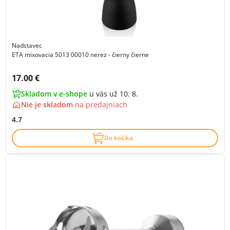
Nadstavec
ETA mixovacia 5013 00010 nerez - čierny čierne
Cena s DPH:
17.00 €
Skladom v e-shope
u vás už 10. 8.
Nie je skladom
na
predajniach
4.7
Do košíka