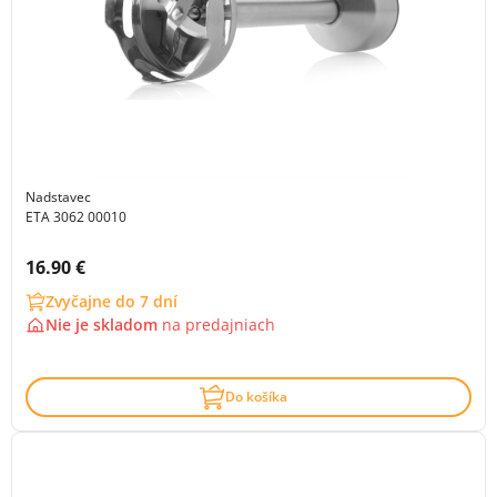
Nadstavec
ETA 3062 00010
Cena s DPH:
16.90 €
Zvyčajne do 7 dní
Nie je skladom
na
predajniach
Do košíka