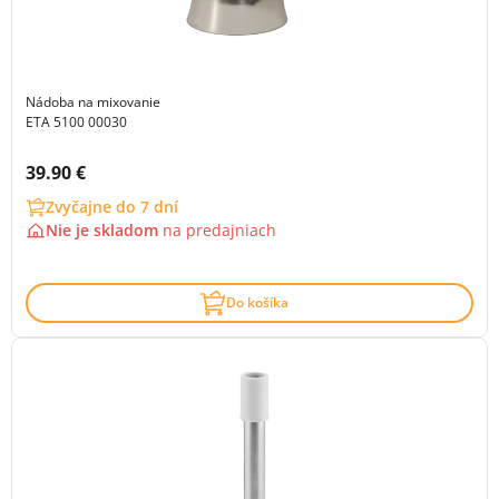
Nádoba na mixovanie
ETA 5100 00030
Cena s DPH:
39.90 €
Zvyčajne do 7 dní
Nie je skladom
na
predajniach
Do košíka