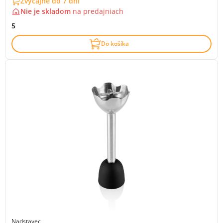
Zvyčajne do 7 dní
Nie je skladom
na
predajniach
5
Do košíka
Nadstavec