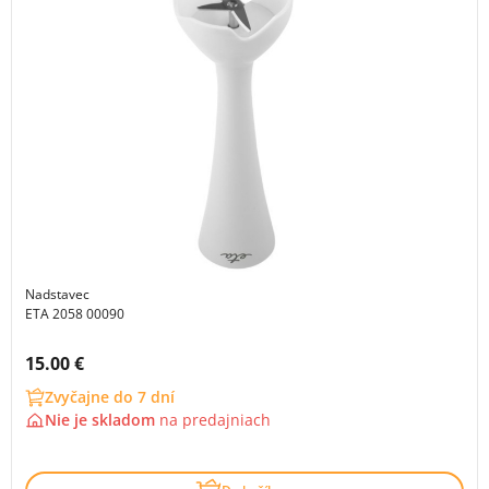
Nadstavec
ETA 2058 00090
Cena s DPH:
15.00 €
Zvyčajne do 7 dní
Nie je skladom
na
predajniach