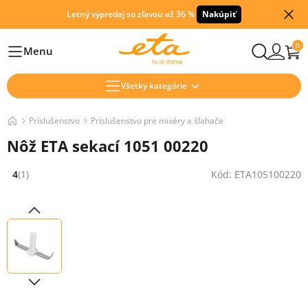
Letný výpredaj so zľavou až 36 %
Nakúpiť
0
Menu
Hlavní
Všetky kategórie
Príslušenstvo
Príslušenstvo pre mixéry a šľahače
Nôž ETA sekací 1051 00220
4
(1)
Kód: ETA105100220
Hodnocení: 4 z 5 (1 recenzí)