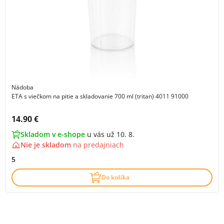
Nádoba
ETA s viečkom na pitie a skladovanie 700 ml (tritan) 4011 91000
Cena s DPH:
14.90 €
Skladom v e-shope
u vás už 10. 8.
Nie je skladom
na
predajniach
5
Do košíka