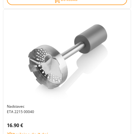
Nadstavec
ETA 2215 00040
Cena s DPH:
16.90 €