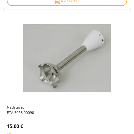
Do košíka
Nadstavec
ETA 3058 00090
Cena s DPH:
15.00 €