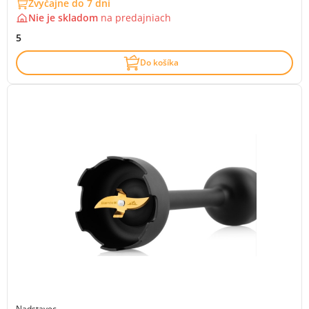
Zvyčajne do 7 dní
Nie je skladom
na
predajniach
5
Do košíka
Nadstavec