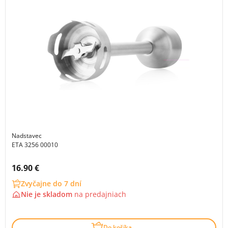
Nadstavec
ETA 3256 00010
Cena s DPH:
16.90 €
Zvyčajne do 7 dní
Nie je skladom
na
predajniach
Do košíka