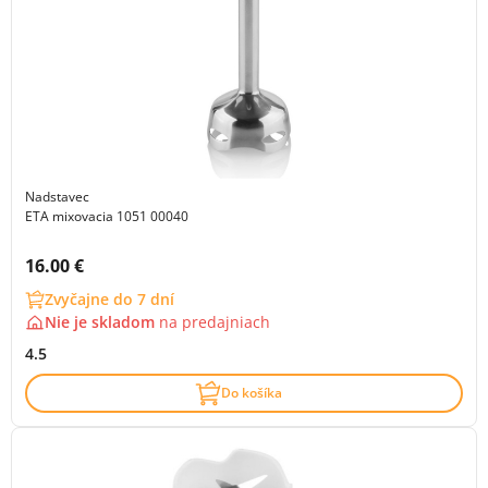
Nadstavec
ETA mixovacia 1051 00040
Cena s DPH:
16.00 €
Zvyčajne do 7 dní
Nie je skladom
na
predajniach
4.5
Do košíka