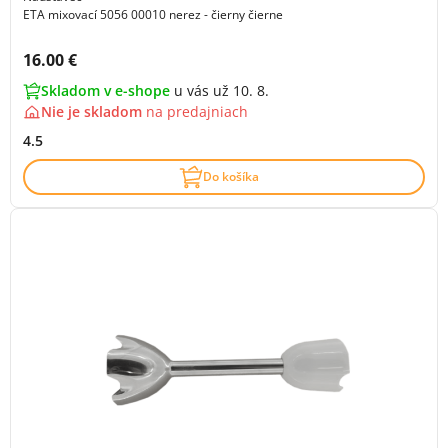
ETA mixovací 5056 00010 nerez - čierny čierne
Cena s DPH:
16.00 €
Skladom v e-shope
u vás už 10. 8.
Nie je skladom
na
predajniach
4.5
Do košíka