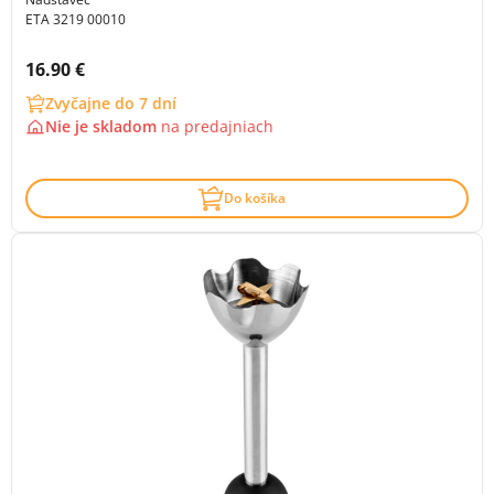
ETA 3219 00010
Cena s DPH:
16.90 €
Zvyčajne do 7 dní
Nie je skladom
na
predajniach
Do košíka