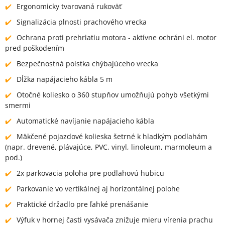
Ergonomicky tvarovaná rukoväť
Signalizácia plnosti prachového vrecka
Ochrana proti prehriatiu motora - aktívne ochráni el. motor
pred poškodením
Bezpečnostná poistka chýbajúceho vrecka
Dĺžka napájacieho kábla 5 m
Otočné koliesko o 360 stupňov umožňujú pohyb všetkými
smermi
Automatické navíjanie napájacieho kábla
Mäkčené pojazdové kolieska šetrné k hladkým podlahám
(napr. drevené, plávajúce, PVC, vinyl, linoleum, marmoleum a
pod.)
2x parkovacia poloha pre podlahovú hubicu
Parkovanie vo vertikálnej aj horizontálnej polohe
Praktické držadlo pre ľahké prenášanie
Výfuk v hornej časti vysávača znižuje mieru vírenia prachu