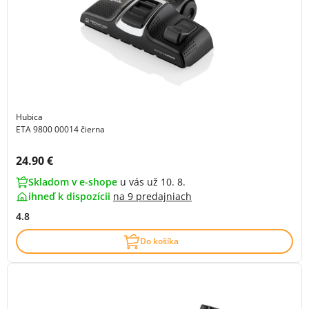
Hubica
ETA 9800 00014 čierna
Cena s DPH:
24.90 €
Skladom v e-shope
u vás už 10. 8.
ihneď k dispozícii
na
9 predajniach
4.8
Do košíka