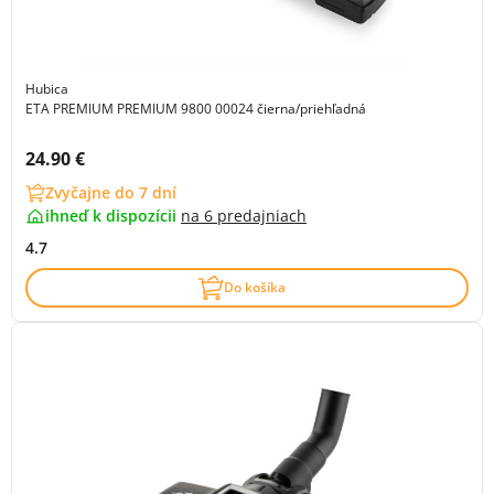
Hubica
ETA PREMIUM PREMIUM 9800 00024 čierna/priehľadná
Cena s DPH:
24.90 €
Zvyčajne do 7 dní
ihneď k dispozícii
na
6 predajniach
4.7
Do košíka