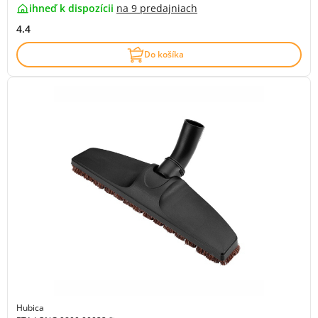
ihneď k dispozícii
na
9 predajniach
4.4
Do košíka
Hubica