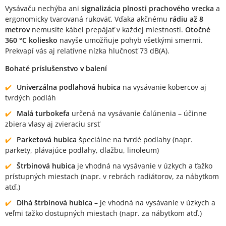
Vysávaču nechýba ani
signalizácia plnosti prachového vrecka
a
ergonomicky tvarovaná rukoväť. Vďaka akčnému
rádiu až 8
metrov
nemusíte kábel prepájať v každej miestnosti.
Otočné
360 °C koliesko
navyše umožňuje pohyb všetkými smermi.
Prekvapí vás aj relatívne nízka hlučnosť 73 dB(A).
Bohaté príslušenstvo v balení
Univerzálna podlahová hubica
na vysávanie kobercov aj
tvrdých podláh
Malá turbokefa
určená na vysávanie čalúnenia – účinne
zbiera vlasy aj zvieraciu srsť
Parketová hubica
špeciálne na tvrdé podlahy (napr.
parkety, plávajúce podlahy, dlažbu, linoleum)
Štrbinová hubica
je vhodná na vysávanie v úzkych a ťažko
prístupných miestach (napr. v rebrách radiátorov, za nábytkom
atď.)
Dlhá štrbinová hubica –
je vhodná na vysávanie v úzkych a
veľmi ťažko dostupných miestach (napr. za nábytkom atď.)