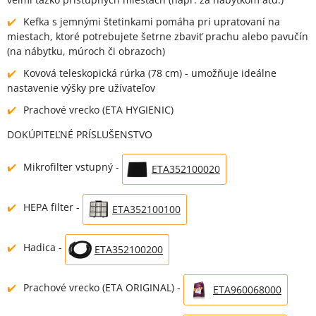
Kefka s jemnými štetinkami pomáha pri upratovaní na
miestach, ktoré potrebujete šetrne zbaviť prachu alebo pavučín
(na nábytku, múroch či obrazoch)
Kovová teleskopická rúrka (78 cm) - umožňuje ideálne
nastavenie výšky pre užívateľov
Prachové vrecko (ETA HYGIENIC)
DOKÚPITEĽNÉ PRÍSLUŠENSTVO
Mikrofilter vstupný -
ETA352100020
HEPA filter -
ETA352100100
Hadica -
ETA352100200
Prachové vrecko (ETA ORIGINAL) -
ETA960068000