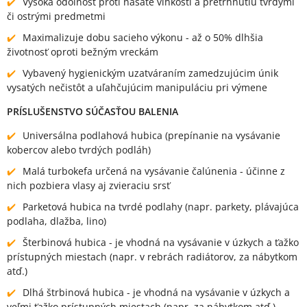
Vysoká odolnosť proti nasaté vlhkosti a pretrhnutiu tvrdými
či ostrými predmetmi
Maximalizuje dobu sacieho výkonu - až o 50% dlhšia
životnosť oproti bežným vreckám
Vybavený hygienickým uzatváraním zamedzujúcim únik
vysatých nečistôt a uľahčujúcim manipuláciu pri výmene
PRÍSLUŠENSTVO SÚČASŤOU BALENIA
Universálna podlahová hubica (prepínanie na vysávanie
kobercov alebo tvrdých podláh)
Malá turbokefa určená na vysávanie čalúnenia - účinne z
nich pozbiera vlasy aj zvieraciu srsť
Parketová hubica na tvrdé podlahy (napr. parkety, plávajúca
podlaha, dlažba, lino)
Šterbinová hubica - je vhodná na vysávanie v úzkych a ťažko
prístupných miestach (napr. v rebrách radiátorov, za nábytkom
atď.)
Dlhá štrbinová hubica - je vhodná na vysávanie v úzkych a
veľmi ťažko prístupných miestach (napr. za nábytkom atď.)