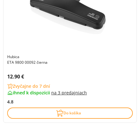
Hubica
ETA 9800 00092 čierna
Cena s DPH:
12.90 €
Zvyčajne do 7 dní
ihneď k dispozícii
na
3 predajniach
4.8
Do košíka