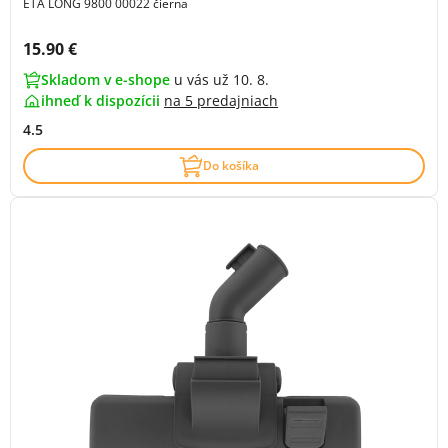
ETA LONG 9800 00022 čierna
Cena s DPH:
15.90 €
Skladom v e-shope
u vás už 10. 8.
ihneď k dispozícii
na
5 predajniach
4.5
Do košíka