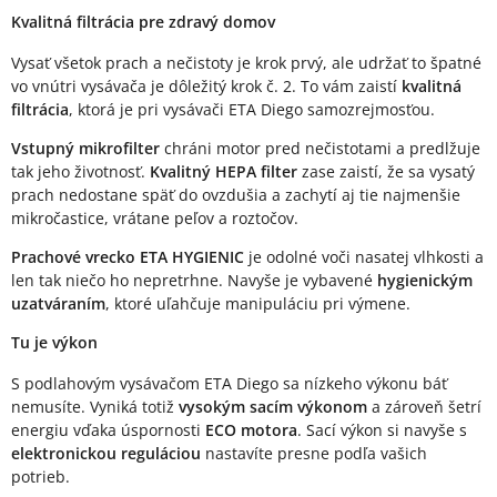
Kvalitná filtrácia pre zdravý domov
Vysať všetok prach a nečistoty je krok prvý, ale udržať to špatné
vo vnútri vysávača je dôležitý krok č. 2. To vám zaistí
kvalitná
filtrácia
, ktorá je pri vysávači ETA Diego samozrejmosťou.
Vstupný mikrofilter
chráni motor pred nečistotami a predlžuje
tak jeho životnosť.
Kvalitný HEPA filter
zase zaistí, že sa vysatý
prach nedostane späť do ovzdušia a zachytí aj tie najmenšie
mikročastice, vrátane peľov a roztočov.
Prachové vrecko ETA HYGIENIC
je odolné voči nasatej vlhkosti a
len tak niečo ho nepretrhne. Navyše je vybavené
hygienickým
uzatváraním
, ktoré uľahčuje manipuláciu pri výmene.
Tu je výkon
S podlahovým vysávačom ETA Diego sa nízkeho výkonu báť
nemusíte. Vyniká totiž
vysokým sacím výkonom
a zároveň šetrí
energiu vďaka úspornosti
ECO motora
. Sací výkon si navyše s
elektronickou reguláciou
nastavíte presne podľa vašich
potrieb.