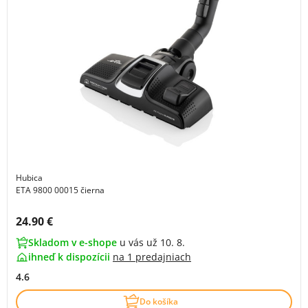
Hubica
ETA 9800 00015 čierna
Cena s DPH:
24.90 €
Skladom v e-shope
u vás už 10. 8.
ihneď k dispozícii
na
1 predajniach
4.6
Do košíka