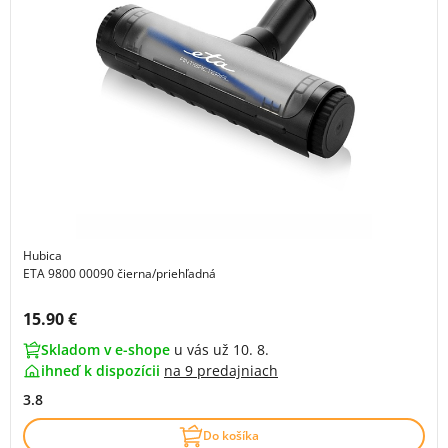
Hubica
ETA 9800 00090 čierna/priehľadná
Cena s DPH:
15.90 €
Skladom v e-shope
u vás už 10. 8.
ihneď k dispozícii
na
9 predajniach
3.8
Do košíka