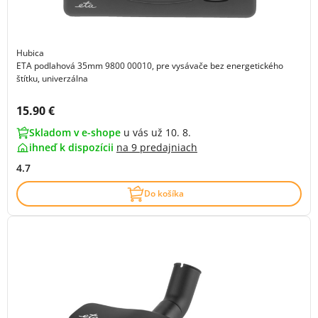
Hubica
ETA podlahová 35mm 9800 00010, pre vysávače bez energetického
štítku, univerzálna
Cena s DPH:
15.90 €
Skladom v e-shope
u vás už 10. 8.
ihneď k dispozícii
na
9 predajniach
4.7
Do košíka