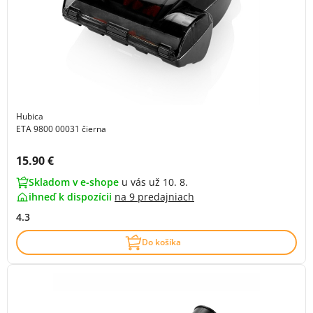
Hubica
ETA 9800 00031 čierna
Cena s DPH:
15.90 €
Skladom v e-shope
u vás už 10. 8.
ihneď k dispozícii
na
9 predajniach
4.3
Do košíka