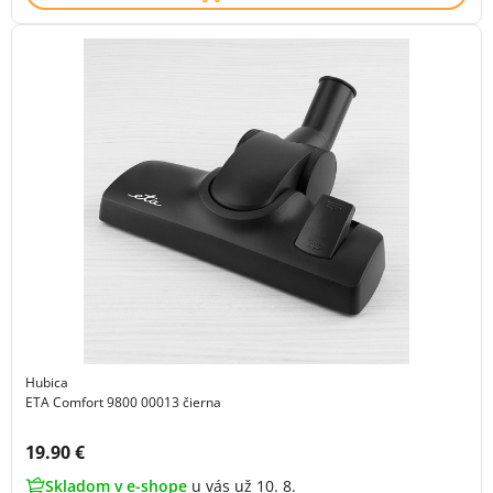
Hubica
ETA Comfort 9800 00013 čierna
Cena s DPH:
19.90 €
Skladom v e-shope
u vás už 10. 8.