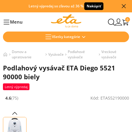
Letný výpredaj so zľavou až 36 %
Nakúpiť
0
Menu
Hlavní
Všetky kategórie
Domov a
Podlahové
Vreckové
Vysávače
upratovanie
vysávače
vysávače
Podlahový vysávač ETA Diego 5521
90000 biely
Letný výpredaj
4.6
(75)
Kód: ETA552190000
Hodnocení: 4.6 z 5 (75 recenzí)