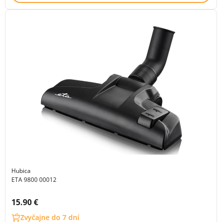
Hubica
ETA 9800 00012
Cena s DPH:
15.90 €
Zvyčajne do 7 dní