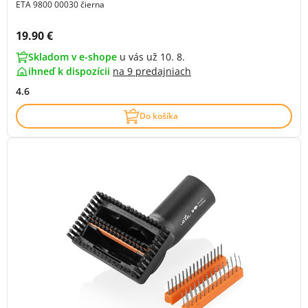
ETA 9800 00030 čierna
Cena s DPH:
19.90 €
Skladom v e-shope
u vás už 10. 8.
ihneď k dispozícii
na
9 predajniach
4.6
Do košíka