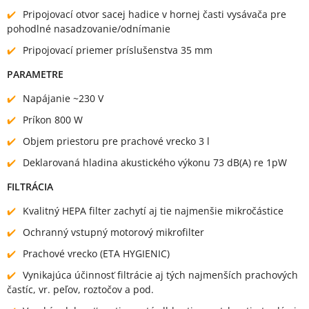
Pripojovací otvor sacej hadice v hornej časti vysávača pre
pohodlné nasadzovanie/odnímanie
Pripojovací priemer príslušenstva 35 mm
PARAMETRE
Napájanie ~230 V
Príkon 800 W
Objem priestoru pre prachové vrecko 3 l
Deklarovaná hladina akustického výkonu 73 dB(A) re 1pW
FILTRÁCIA
Kvalitný HEPA filter zachytí aj tie najmenšie mikročástice
Ochranný vstupný motorový mikrofilter
Prachové vrecko (ETA HYGIENIC)
Vynikajúca účinnosť filtrácie aj tých najmenších prachových
častíc, vr. peľov, roztočov a pod.