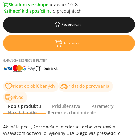
Skladom v e-shope
u vás už 10. 8.
ihneď k dispozícii
na
9 predajniach
Rezervovať
Do košíka
GARANCIA BEZPEČNEJ PLATBY
Pridať do obľúbených
Pridať do porovnania
Návod
Popis produktu
Príslušenstvo
Parametry
Na stiahnutie
Recenzie a hodnotenie
Popis produktu
Ak máte pocit, že v dnešnej modernej dobe vreckovým
vysávačom odzvonilo, výkonný
ETA Diego
vás presvedčí o