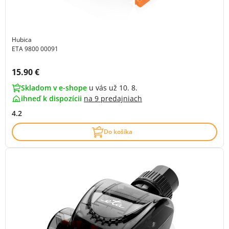
Hubica
ETA 9800 00091
Cena s DPH:
15.90 €
Skladom v e-shope
u vás už 10. 8.
ihneď k dispozícii
na
9 predajniach
4.2
Do košíka