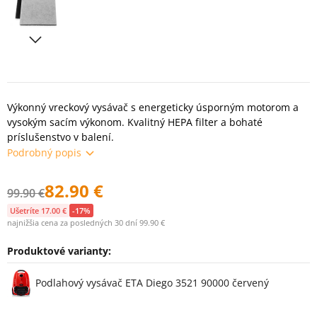
Výkonný vreckový vysávač s energeticky úsporným motorom a
vysokým sacím výkonom. Kvalitný HEPA filter a bohaté
príslušenstvo v balení.
Podrobný popis
82.90 €
99.90 €
Ušetríte 17.00 €
-17%
najnižšia cena za posledných 30 dní 99.90 €
Produktové varianty:
Varianty
Podlahový vysávač ETA Diego 3521 90000 červený