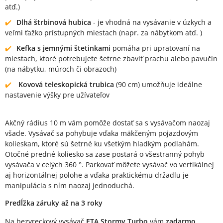
atď.)
Dlhá štrbinová hubica
- je vhodná na vysávanie v úzkych a
veľmi ťažko prístupných miestach (napr. za nábytkom atď. )
Kefka s jemnými štetinkami
pomáha pri upratovaní na
miestach, ktoré potrebujete šetrne zbaviť prachu alebo pavučín
(na nábytku, múroch či obrazoch)
Kovová teleskopická trubica
(90 cm) umožňuje ideálne
nastavenie výšky pre užívateľov
Akčný rádius 10 m vám pomôže dostať sa s vysávačom naozaj
všade. Vysávač sa pohybuje vďaka mäkčeným pojazdovým
kolieskam, ktoré sú šetrné ku všetkým hladkým podlahám.
Otočné predné koliesko sa zase postará o všestranný pohyb
vysávača v celých 360 °. Parkovať môžete vysávač vo vertikálnej
aj horizontálnej polohe a vďaka praktickému držadlu je
manipulácia s ním naozaj jednoduchá.
Predĺžka záruky až na 3 roky
Na bezvreckový vysávač
ETA Stormy Turbo
vám
zadarmo