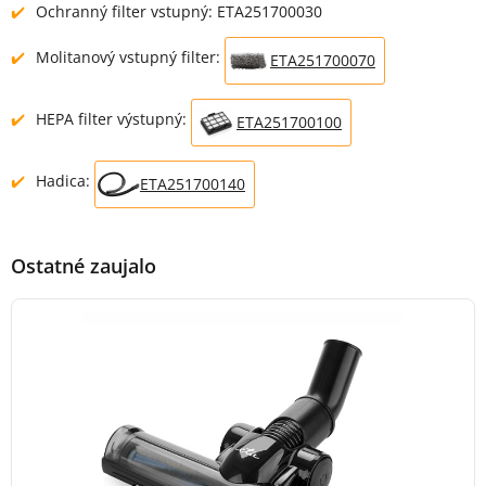
Ochranný filter vstupný: ETA251700030
Molitanový vstupný filter:
ETA251700070
HEPA filter výstupný:
ETA251700100
Hadica:
ETA251700140
Ostatné zaujalo