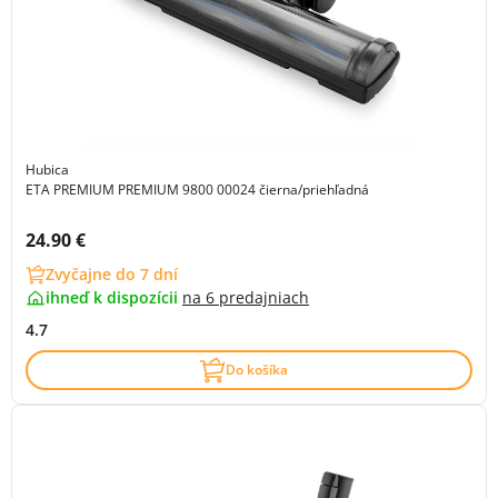
Hubica
ETA PREMIUM PREMIUM 9800 00024 čierna/priehľadná
Cena s DPH:
24.90 €
Zvyčajne do 7 dní
ihneď k dispozícii
na
6 predajniach
4.7
Do košíka