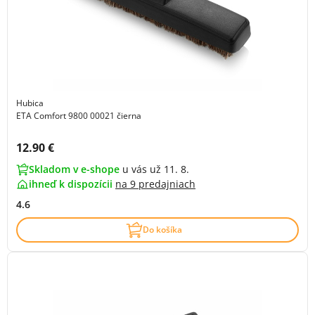
Hubica
ETA Comfort 9800 00021 čierna
Cena s DPH:
12.90 €
Skladom v e-shope
u vás už 11. 8.
ihneď k dispozícii
na
9 predajniach
4.6
Do košíka