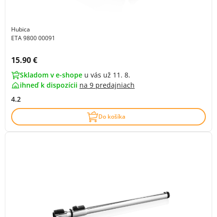
Hubica
ETA 9800 00091
Cena s DPH:
15.90 €
Skladom v e-shope
u vás už 11. 8.
ihneď k dispozícii
na
9 predajniach
4.2
Do košíka