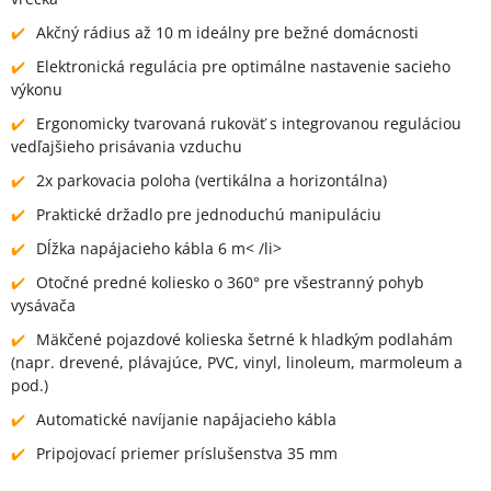
Akčný rádius až 10 m ideálny pre bežné domácnosti
Elektronická regulácia pre optimálne nastavenie sacieho
výkonu
Ergonomicky tvarovaná rukoväť s integrovanou reguláciou
vedľajšieho prisávania vzduchu
2x parkovacia poloha (vertikálna a horizontálna)
Praktické držadlo pre jednoduchú manipuláciu
Dĺžka napájacieho kábla 6 m< /li>
Otočné predné koliesko o 360° pre všestranný pohyb
vysávača
Mäkčené pojazdové kolieska šetrné k hladkým podlahám
(napr. drevené, plávajúce, PVC, vinyl, linoleum, marmoleum a
pod.)
Automatické navíjanie napájacieho kábla
Pripojovací priemer príslušenstva 35 mm