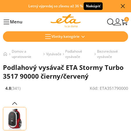
Letný výpredaj so zľavou až 36 %
Nakúpiť
0
Menu
Hlavní
Všetky kategórie
Domov a
Podlahové
Bezvreckové
Vysávače
upratovanie
vysávače
vysávače
Podlahový vysávač ETA Stormy Turbo
3517 90000 čierny/červený
4.8
(341)
Kód: ETA351790000
Hodnocení: 4.8 z 5 (341 recenzí)