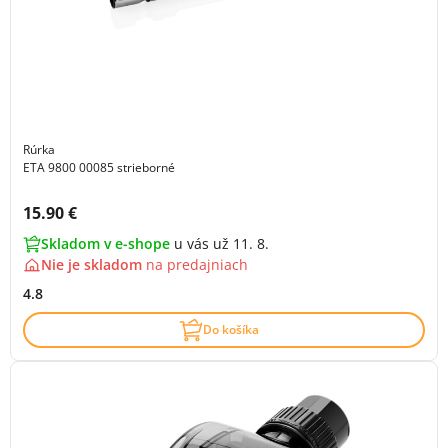
Rúrka
ETA 9800 00085 strieborné
Cena s DPH:
15.90 €
Skladom v e-shope
u vás už 11. 8.
Nie je skladom
na
predajniach
4.8
Do košíka