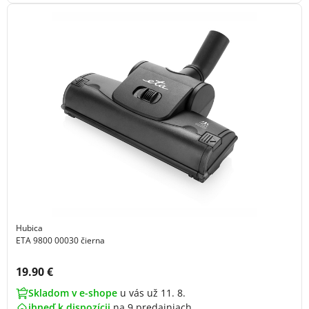
Hubica
ETA 9800 00030 čierna
Cena s DPH:
19.90 €
Skladom v e-shope
u vás už 11. 8.
ihneď k dispozícii
na
9 predajniach