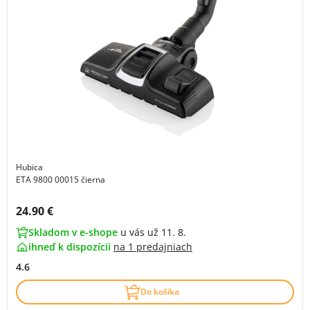
Hubica
ETA 9800 00015 čierna
Cena s DPH:
24.90 €
Skladom v e-shope
u vás už 11. 8.
ihneď k dispozícii
na
1 predajniach
4.6
Do košíka