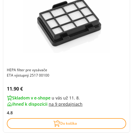
HEPA filter pre vysávače
ETA výstupný 2517 00100
Cena s DPH:
11.90 €
Skladom v e-shope
u vás už 11. 8.
ihneď k dispozícii
na
9 predajniach
4.8
Do košíka