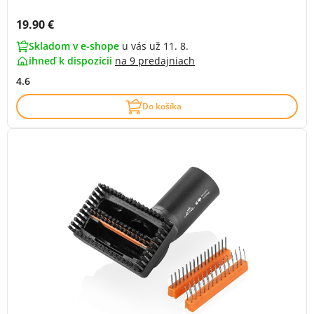
Cena s DPH:
19.90 €
Skladom v e-shope
u vás už 11. 8.
ihneď k dispozícii
na
9 predajniach
4.6
Do košíka