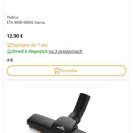
Hubica
ETA 9800 00092 čierna
Cena s DPH:
12.90 €
Zvyčajne do 7 dní
ihneď k dispozícii
na
3 predajniach
4.8
Do košíka