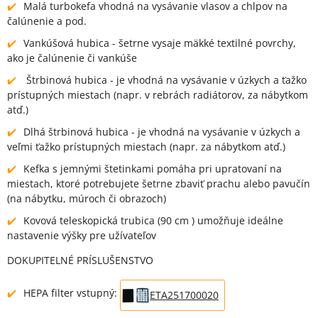
Malá turbokefa vhodná na vysávanie vlasov a chlpov na
čalúnenie a pod.
Vankúšová hubica - šetrne vysaje mäkké textilné povrchy,
ako je čalúnenie či vankúše
Štrbinová hubica - je vhodná na vysávanie v úzkych a ťažko
prístupných miestach (napr. v rebrách radiátorov, za nábytkom
atď.)
Dlhá štrbinová hubica - je vhodná na vysávanie v úzkych a
veľmi ťažko prístupných miestach (napr. za nábytkom atď.)
Kefka s jemnými štetinkami pomáha pri upratovaní na
miestach, ktoré potrebujete šetrne zbaviť prachu alebo pavučín
(na nábytku, múroch či obrazoch)
Kovová teleskopická trubica (90 cm ) umožňuje ideálne
nastavenie výšky pre užívateľov
DOKUPITELNÉ PRÍSLUŠENSTVO
HEPA filter vstupný:
ETA251700020