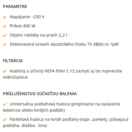
PARAMETRE
Napájanie ~230 V
Príkon 800 W
Objem nádoby na prach 2,2 l
Deklarovaná úroveň akustického hluku 75 dB(A) re 1pW
FILTRÁCIA
Kvalitný a účinný HEPA filter č.13 zachytí aj tie najmenšie
mikročastice
PRÍSLUŠENSTVO SÚČASŤOU BALENIA
Universálna podlahová hubica (prepínanie na vysávanie
kobercov alebo tvrdých podláh)
Parketová hubica na tvrdé podlahy (napr. parkety, plávajúca
podlaha, dlažba , lino)