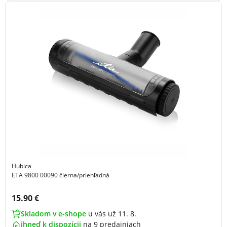
Hubica
ETA 9800 00090 čierna/priehľadná
Cena s DPH:
15.90 €
Skladom v e-shope
u vás už 11. 8.
ihneď k dispozícii
na
9 predajniach