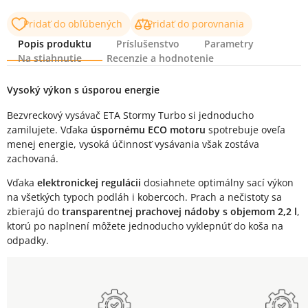
Pridať do obľúbených
Pridať do porovnania
Popis produktu
Príslušenstvo
Parametry
Na stiahnutie
Recenzie a hodnotenie
Popis produktu
Vysoký výkon s úsporou energie
Bezvreckový vysávač ETA Stormy Turbo si jednoducho
zamilujete. Vďaka
úspornému ECO motoru
spotrebuje oveľa
menej energie, vysoká účinnosť vysávania však zostáva
zachovaná.
Vďaka
elektronickej regulácii
dosiahnete optimálny sací výkon
na všetkých typoch podláh i kobercoch. Prach a nečistoty sa
zbierajú do
transparentnej prachovej nádoby s objemom 2,2 l
,
ktorú po naplnení môžete jednoducho vyklepnúť do koša na
odpadky.