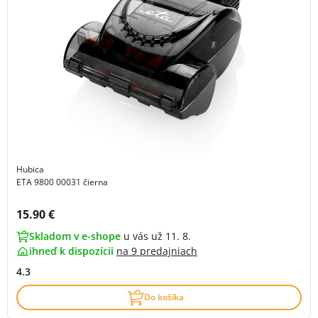
Hubica
ETA 9800 00031 čierna
Cena s DPH:
15.90 €
Skladom v e-shope
u vás už 11. 8.
ihneď k dispozícii
na
9 predajniach
4.3
Do košíka