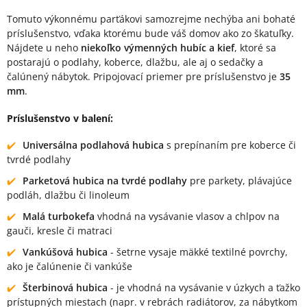
Tomuto výkonnému parťákovi samozrejme nechýba ani bohaté
príslušenstvo, vďaka ktorému bude váš domov ako zo škatuľky.
Nájdete u neho
niekoľko výmenných hubíc a kief
, ktoré sa
postarajú o podlahy, koberce, dlažbu, ale aj o sedačky a
čalúnený nábytok. Pripojovací priemer pre príslušenstvo je
35
mm
.
Príslušenstvo v balení:
Universálna podlahová hubica
s prepínaním pre koberce či
tvrdé podlahy
Parketová hubica na tvrdé podlahy
pre parkety, plávajúce
podláh, dlažbu či linoleum
Malá turbokefa
vhodná na vysávanie vlasov a chlpov na
gauči, kresle či matraci
Vankúšová hubica
- šetrne vysaje mäkké textilné povrchy,
ako je čalúnenie či vankúše
Šterbinová hubica
- je vhodná na vysávanie v úzkych a ťažko
prístupných miestach (napr. v rebrách radiátorov, za nábytkom