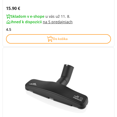
Cena s DPH:
15.90 €
Skladom v e-shope
u vás už 11. 8.
ihneď k dispozícii
na
5 predajniach
4.5
Do košíka