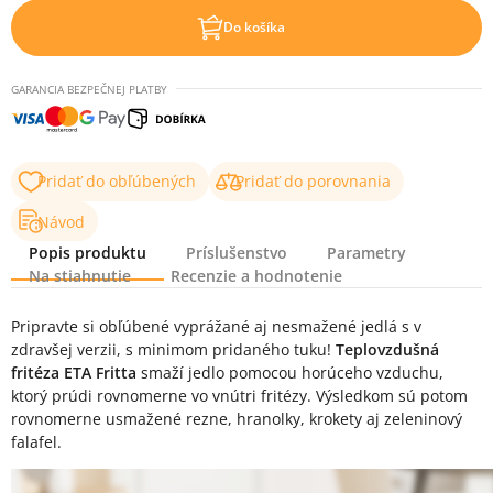
Do košíka
GARANCIA BEZPEČNEJ PLATBY
Pridať do obľúbených
Pridať do porovnania
Návod
Popis produktu
Príslušenstvo
Parametry
Na stiahnutie
Recenzie a hodnotenie
Popis produktu
Pripravte si obľúbené vyprážané aj nesmažené jedlá s v
zdravšej verzii, s minimom pridaného tuku!
Teplovzdušná
fritéza ETA Fritta
smaží jedlo pomocou horúceho vzduchu,
ktorý prúdi rovnomerne vo vnútri fritézy. Výsledkom sú potom
rovnomerne usmažené rezne, hranolky, krokety aj zeleninový
falafel.