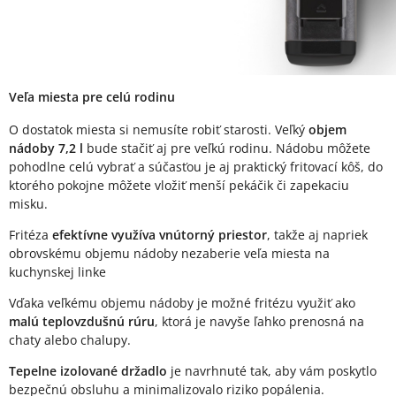
Veľa miesta pre celú rodinu
O dostatok miesta si nemusíte robiť starosti. Veľký
objem
nádoby 7,2 l
bude stačiť aj pre veľkú rodinu. Nádobu môžete
pohodlne celú vybrať a súčasťou je aj praktický fritovací kôš, do
ktorého pokojne môžete vložiť menší pekáčik či zapekaciu
misku.
Fritéza
efektívne využíva vnútorný priestor
, takže aj napriek
obrovskému objemu nádoby nezaberie veľa miesta na
kuchynskej linke
Vďaka veľkému objemu nádoby je možné fritézu využiť ako
malú teplovzdušnú rúru
, ktorá je navyše ľahko prenosná na
chaty alebo chalupy.
Tepelne izolované držadlo
je navrhnuté tak, aby vám poskytlo
bezpečnú obsluhu a minimalizovalo riziko popálenia.