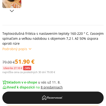
Teplovzdušná fritéza s nastavením teploty 160-220 ° C, časovým
spínačom a veľkou nádobou s objemom 7,2 l. Až 50% úspora
oproti rúre
Podrobný popis
51.90 €
79.00 €
Ušetríte 27.10 €
-34%
najnižšia cena za posledných 30 dní 79.00 €
Skladom v e-shope
u vás už 11. 8.
ihneď k dispozícii
na
8 predajniach
Rezervovať