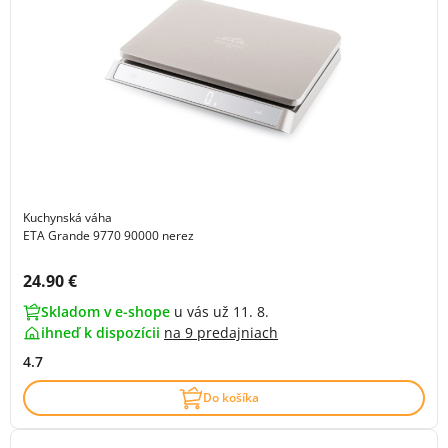
Kuchynská váha
ETA Grande 9770 90000 nerez
Cena s DPH:
24.90 €
Skladom v e-shope
u vás už 11. 8.
ihneď k dispozícii
na
9 predajniach
4.7
Do košíka