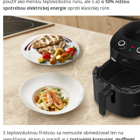
použiť ako menšiu teplovzdušnú rúru, ale s až
o 50% nižšou
spotrebou elektrickej energie
oproti klasickej rúre.
S teplovzdušnou fritézou sa nemusíte obmedzovať len na
vyprážanie. Hravo si poradí aj s
tortovými korpusmi, muffinmi