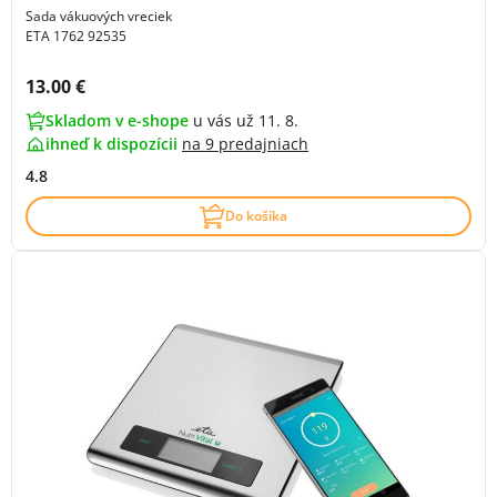
Sada vákuových vreciek
ETA 1762 92535
Cena s DPH:
13.00 €
Skladom v e-shope
u vás už 11. 8.
ihneď k dispozícii
na
9 predajniach
4.8
Do košíka