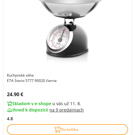
Kuchynská váha
ETA Storio 5777 90020 čierna
Cena s DPH:
24.90 €
Skladom v e-shope
u vás už 11. 8.
ihneď k dispozícii
na
9 predajniach
4.8
Do košíka