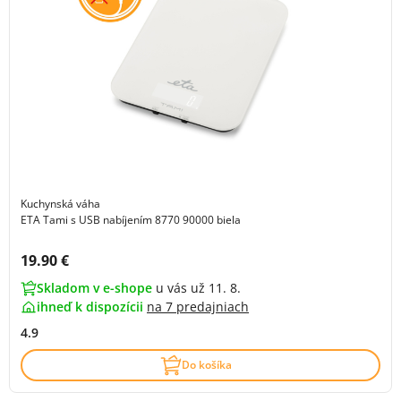
Kuchynská váha
ETA Tami s USB nabíjením 8770 90000 biela
Cena s DPH:
19.90 €
Skladom v e-shope
u vás už 11. 8.
ihneď k dispozícii
na
7 predajniach
4.9
Do košíka