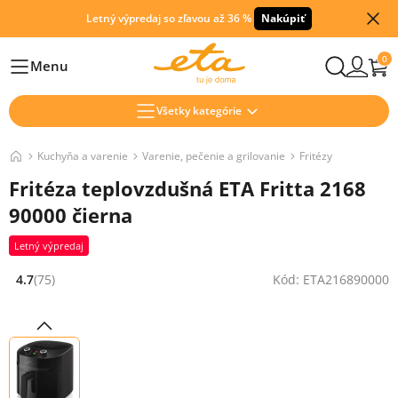
Letný výpredaj so zľavou až 36 %
Nakúpiť
0
Menu
Hlavní
Všetky kategórie
Kuchyňa a varenie
Varenie, pečenie a grilovanie
Fritézy
Fritéza teplovzdušná ETA Fritta 2168
90000 čierna
Letný výpredaj
4.7
(75)
Kód: ETA216890000
Hodnocení: 4.7 z 5 (75 recenzí)