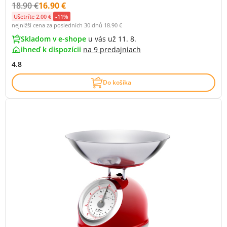
Původní cena s DPH:
Cena s DPH:
18.90 €
16.90 €
Ušetríte 2.00 €
-11%
nejnižší cena za posledních 30 dnů
18.90 €
Skladom v e-shope
u vás už 11. 8.
ihneď k dispozícii
na
9 predajniach
4.8
Do košíka