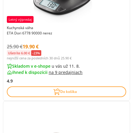
Letný výpredaj
Kuchynská váha
ETA Dori 6778 90000 nerez
Původní cena s DPH:
Cena s DPH:
25.90 €
19.90 €
Ušetríte 6.00 €
-23%
nejnižší cena za posledních 30 dnů
25.90 €
Skladom v e-shope
u vás už 11. 8.
ihneď k dispozícii
na
9 predajniach
4.9
Do košíka