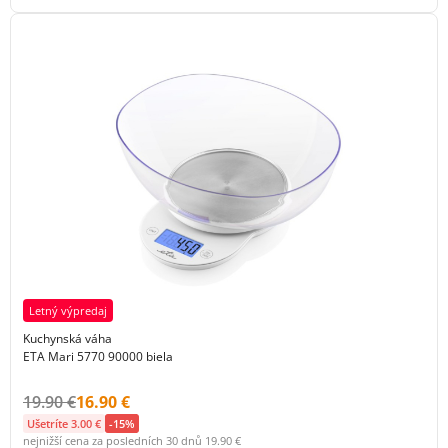
Letný výpredaj
Kuchynská váha
ETA Mari 5770 90000 biela
Původní cena s DPH:
Cena s DPH:
19.90 €
16.90 €
Ušetríte 3.00 €
-15%
nejnižší cena za posledních 30 dnů
19.90 €