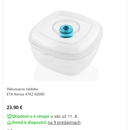
Vákuovacia nádoba
ETA Atmos 4762 92000
Cena s DPH:
23.90 €
Skladom v e-shope
u vás už 11. 8.
ihneď k dispozícii
na
9 predajniach