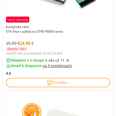
Letný výpredaj
Kuchynská váha
ETA Vital s aplikáciou 0790 90000 nerez
Původní cena s DPH:
Cena s DPH:
25.90 €
24.90 €
Ušetríte 1.00 €
nejnižší cena za posledních 30 dnů
25.90 €
Skladom v e-shope
u vás už 11. 8.
ihneď k dispozícii
na
9 predajniach
4.6
Do košíka