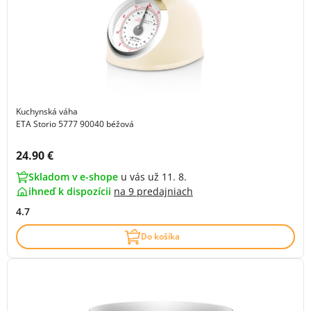
Kuchynská váha
ETA Storio 5777 90040 béžová
Cena s DPH:
24.90 €
Skladom v e-shope
u vás už 11. 8.
ihneď k dispozícii
na
9 predajniach
4.7
Do košíka