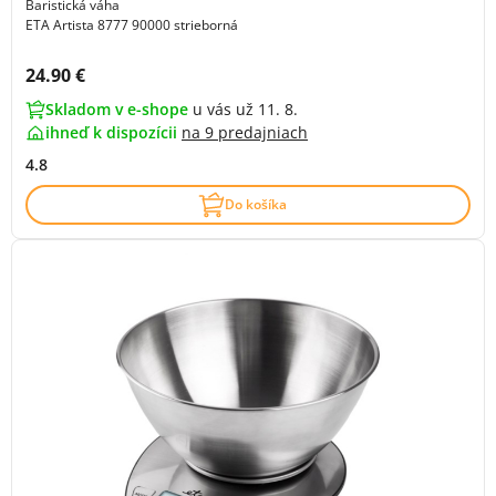
Baristická váha
ETA Artista 8777 90000 strieborná
Cena s DPH:
24.90 €
Skladom v e-shope
u vás už 11. 8.
ihneď k dispozícii
na
9 predajniach
4.8
Do košíka