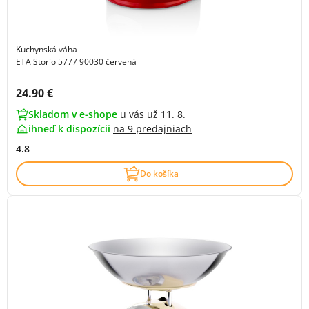
Kuchynská váha
ETA Storio 5777 90030 červená
Cena s DPH:
24.90 €
Skladom v e-shope
u vás už 11. 8.
ihneď k dispozícii
na
9 predajniach
4.8
Do košíka