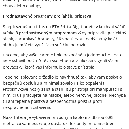
chaty alebo chalupy.
Prednastavené programy pre ľahšiu prípravu
S teplovzdušnou fritézou
ETA Fritta Digi
budete v kuchyni váľať.
Vďaka
8 prednastaveným programom
vždy pripravíte perfektný
steak, chrumkavé hranolky, šťavnatú rybu, nadýchaný koláč
alebo ju môžete využiť ako sušičku potravín.
Chceme, aby vaše varenie bolo bezpečné a jednoduché. Preto
sme vybavili našu fritézu svetelnou a zvukovou signalizáciou
prevádzky, ktorá vás informuje o stave prístroja.
Tepelne izolované držadlo je navrhnuté tak, aby vám poskytlo
bezpečnú obsluhu a minimalizovalo riziko popálenia.
Protišmykové nôžky zaistia stabilitu prístroja pri manipulácii s
ním, či už pracujete na hladkej alebo nerovnej ploche. Nechýba
tu ani tepelná poistka a bezpečnostná poistka proti
nesprávnemu zostaveniu.
Naša fritéza je vybavená prívodným káblom s dĺžkou 0,85
metra, čo vám poskytuje dostatok flexibility pri umiestnení