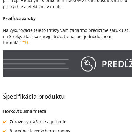
prístroja v kuchyni. S príkonom 1 800 W získate dostatočnú silu
pre rýchle a efektívne varenie.
Predĺžka záruky
Na vykurovacie teleso fritézy vám zadarmo predĺžime záruku až
na 3 roky. Stačí sa zaregistrovať v našom jednoduchom
formulári
TU
.
Špecifikácia produktu
Horkovzdušná fritéza
Zdravé vyprážanie a pečenie
8 prednastavených programov