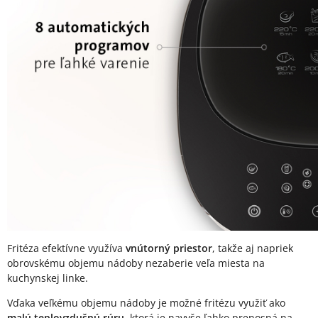
Fritéza efektívne využíva
vnútorný priestor
, takže aj napriek
obrovskému objemu nádoby nezaberie veľa miesta na
kuchynskej linke.
Vďaka veľkému objemu nádoby je možné fritézu využiť ako
malú teplovzdušnú rúru
, ktorá je navyše ľahko prenosná na