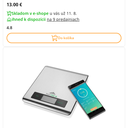
Cena s DPH:
13.00 €
Skladom v e-shope
u vás už 11. 8.
ihneď k dispozícii
na
9 predajniach
4.8
Do košíka