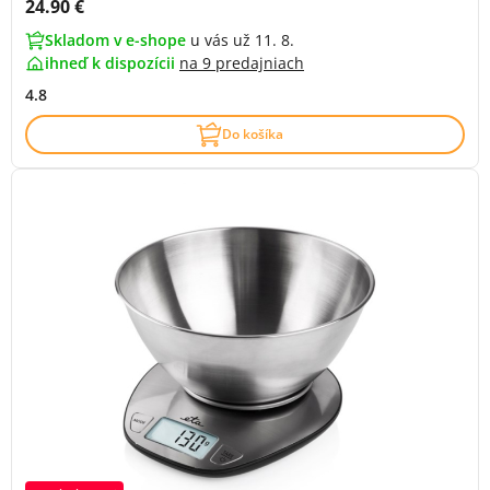
Cena s DPH:
24.90 €
Skladom v e-shope
u vás už 11. 8.
ihneď k dispozícii
na
9 predajniach
4.8
Do košíka