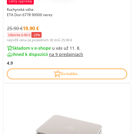
Letný výpredaj
Kuchynská váha
ETA Dori 6778 90000 nerez
Původní cena s DPH:
Cena s DPH:
25.90 €
19.90 €
Ušetríte 6.00 €
-23%
nejnižší cena za posledních 30 dnů
25.90 €
Skladom v e-shope
u vás už 11. 8.
ihneď k dispozícii
na
9 predajniach
4.9
Do košíka