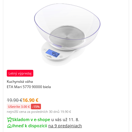
Letný výpredaj
Kuchynská váha
ETA Mari 5770 90000 biela
Původní cena s DPH:
Cena s DPH:
19.90 €
16.90 €
Ušetríte 3.00 €
-15%
nejnižší cena za posledních 30 dnů
19.90 €
Skladom v e-shope
u vás už 11. 8.
ihneď k dispozícii
na
9 predajniach