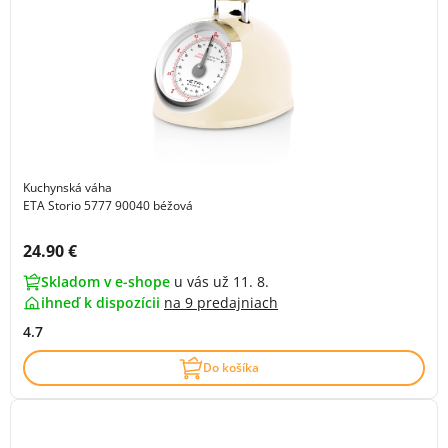
Kuchynská váha
ETA Storio 5777 90040 béžová
Cena s DPH:
24.90 €
Skladom v e-shope
u vás už 11. 8.
ihneď k dispozícii
na
9 predajniach
4.7
Do košíka