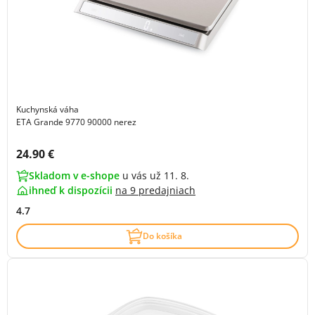
Kuchynská váha
ETA Grande 9770 90000 nerez
Cena s DPH:
24.90 €
Skladom v e-shope
u vás už 11. 8.
ihneď k dispozícii
na
9 predajniach
4.7
Do košíka