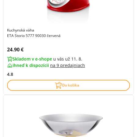
Kuchynská váha
ETA Storio 5777 90030 červená
Cena s DPH:
24.90 €
Skladom v e-shope
u vás už 11. 8.
ihneď k dispozícii
na
9 predajniach
4.8
Do košíka