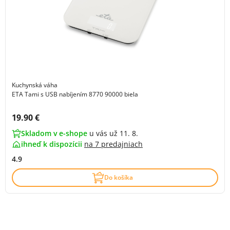
Kuchynská váha
ETA Tami s USB nabíjením 8770 90000 biela
Cena s DPH:
19.90 €
Skladom v e-shope
u vás už 11. 8.
ihneď k dispozícii
na
7 predajniach
4.9
Do košíka