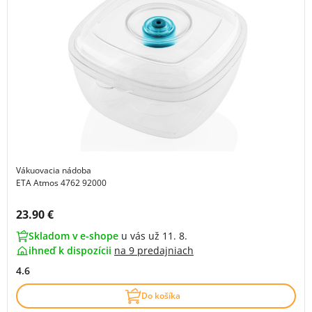
Vákuovacia nádoba
ETA Atmos 4762 92000
Cena s DPH:
23.90 €
Skladom v e-shope
u vás už 11. 8.
ihneď k dispozícii
na
9 predajniach
4.6
Do košíka