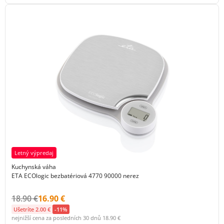
Letný výpredaj
Kuchynská váha
ETA ECOlogic bezbatériová 4770 90000 nerez
Původní cena s DPH:
Cena s DPH:
18.90 €
16.90 €
Ušetríte 2.00 €
-11%
nejnižší cena za posledních 30 dnů
18.90 €