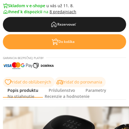
Skladom v e-shope
u vás už 11. 8.
ihneď k dispozícii
na
8 predajniach
Rezervovať
Do košíka
GARANCIA BEZPEČNEJ PLATBY
Pridať do obľúbených
Pridať do porovnania
Popis produktu
Príslušenstvo
Parametry
Na stiahnutie
Recenzie a hodnotenie
Popis produktu