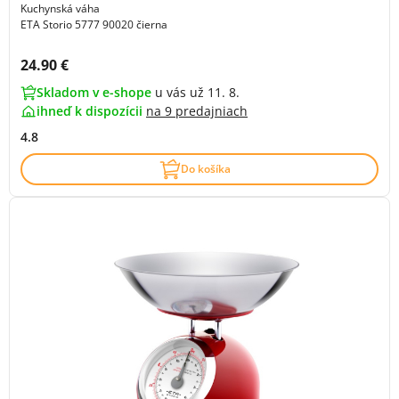
Kuchynská váha
ETA Storio 5777 90020 čierna
Cena s DPH:
24.90 €
Skladom v e-shope
u vás už 11. 8.
ihneď k dispozícii
na
9 predajniach
4.8
Do košíka