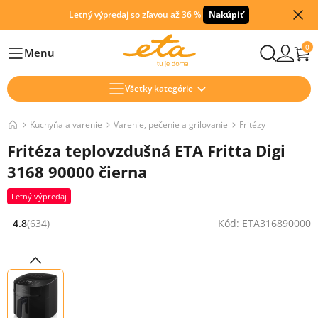
Letný výpredaj so zľavou až 36 %
Nakúpiť
0
Menu
Hlavní
Všetky kategórie
Kuchyňa a varenie
Varenie, pečenie a grilovanie
Fritézy
Fritéza teplovzdušná ETA Fritta Digi
3168 90000 čierna
Letný výpredaj
4.8
(634)
Kód: ETA316890000
Hodnocení: 4.8 z 5 (634 recenzí)