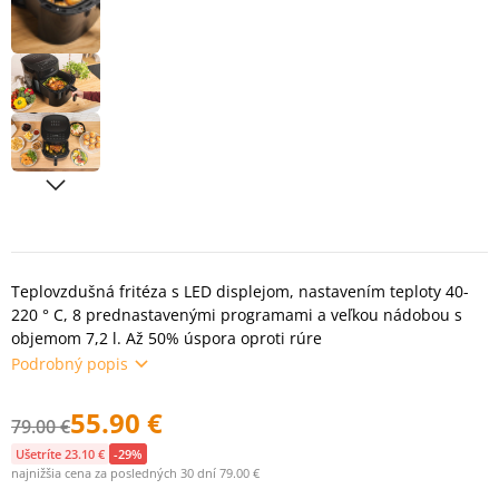
Teplovzdušná fritéza s LED displejom, nastavením teploty 40-
220 ° C, 8 prednastavenými programami a veľkou nádobou s
objemom 7,2 l. Až 50% úspora oproti rúre
Podrobný popis
55.90 €
79.00 €
Ušetríte 23.10 €
-29%
najnižšia cena za posledných 30 dní 79.00 €