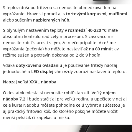
S teplovzdušnou fritézou sa nemusíte obmedzovať len na
vyprážanie. Hravo si poradí aj s
tortovými korpusmi
,
muffinmi
alebo sušením
nazbieraných húb
.
S plynulým nastavením teploty
v rozmedzí 40-220 °C
máte
absolútnu kontrolu nad celým procesom. S časovačom si
nemusíte robiť starosti s tým, že niečo pripálite. V režime
vyprážania (pečenia) ho môžete nastaviť
až na 60 minút
av
režime sušenia potravín dokonca od 2 do 9 hodín.
Vďaka
dotykovému ovládaniu
je používanie fritézy naozaj
jednoduché a
LED displej
vám vždy zobrazí nastavenú teplotu.
Naozaj veľká XXXL nádoba
O dostatok miesta si nemusíte robiť starosti. Veľký
objem
nádoby 7,2 l
bude stačiť aj pre veľkú rodinu a upečiete v nej aj
celé kura! Nádobu môžete pohodlne celú vybrať a súčasťou je
aj praktický fritovací kôš, do ktorého pokojne môžete vložiť
menší pekáčik či zapekaciu misku.