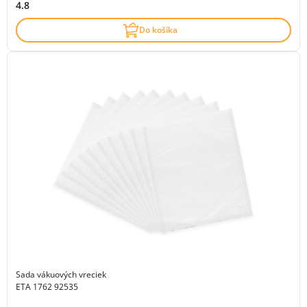
4.8
Do košíka
Sada vákuových vreciek
ETA 1762 92535