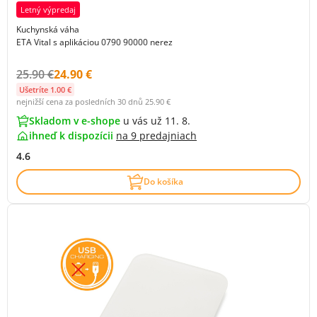
Letný výpredaj
Kuchynská váha
ETA Vital s aplikáciou 0790 90000 nerez
Původní cena s DPH:
Cena s DPH:
25.90 €
24.90 €
Ušetríte 1.00 €
nejnižší cena za posledních 30 dnů
25.90 €
Skladom v e-shope
u vás už 11. 8.
ihneď k dispozícii
na
9 predajniach
4.6
Do košíka