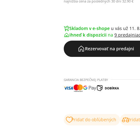
najnižšia cena za posledných 30 dní 32.90 €
Skladom v e-shope
u vás už 11. 8
ihneď k dispozícii
na
9 predajnia
Rezervovať na predajni
GARANCIA BEZPEČNEJ PLATBY
Pridať do obľúbených
Prida