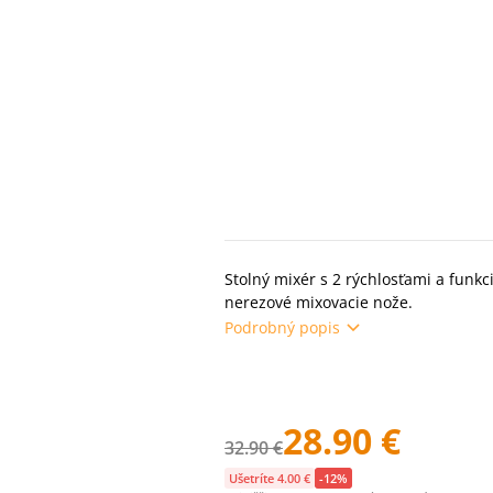
Stolný mixér s 2 rýchlosťami a funk
nerezové mixovacie nože.
Podrobný popis
28.90 €
32.90 €
Ušetríte 4.00 €
-12%