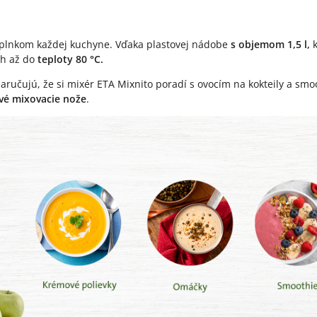
doplnkom každej kuchyne. Vďaka plastovej nádobe
s objemom 1,5 l,
k
ch až do
teploty 80 °C.
ručujú, že si mixér ETA Mixnito poradí s ovocím na kokteily a smoo
vé mixovacie nože
.