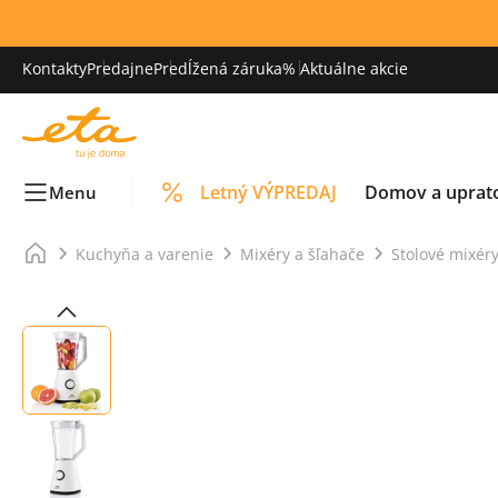
Kontakty
Predajne
Predĺžená záruka
% Aktuálne akcie
Letný VÝPREDAJ
Domov a uprat
Menu
Kuchyňa a varenie
Mixéry a šľahače
Stolové mixér