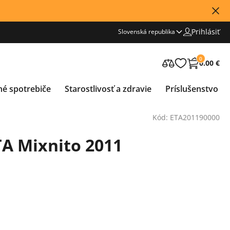
Prihlásiť
Slovenská republika
0
0.00 €
né spotrebiče
Starostlivosť a zdravie
Príslušenstvo
Kód: ETA201190000
TA Mixnito 2011