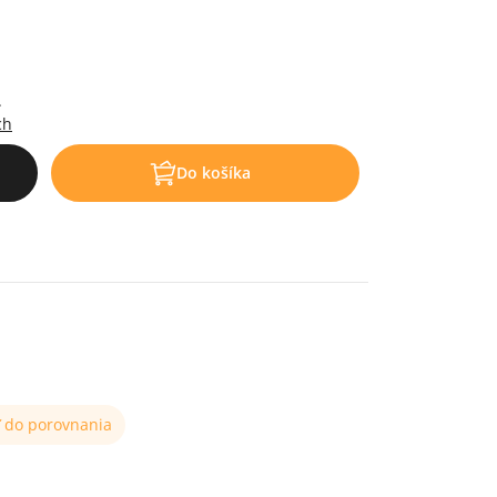
.
ch
Do košíka
ť do porovnania