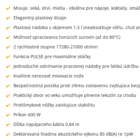
Mixuje, seká, drví, mieša - ideálna pre nápoje, koktaily, omá
Elegantný plastový dizajn
Plastová nádoba s objemom 1,5 l (neabsorbuje vôňu, chuť ani
Možnosť spracovania horúcich surovín (až do 80°C)
2 rýchlostné stupne 17280-21000 ot/min
Funkcia PULSE pre maximálne otáčky
Jednoduché odnímanie pracovnej nádoby pre ľahkú údržbu
Kvalitné nerezové mixovacie nože
Bezpečnostná poistka proti zlému zostaveniu zvyšujúca bez
Praktický otvor vo veku umožňuje plnenie tekutín za chodu
Protišmykové nôžky zaisťujúce stabilitu
Príkon 600 W
Dĺžka napájacieho kábla 0,84 m
Deklarovaná hladina akustického výkonu 85 dB(A) re 1pW