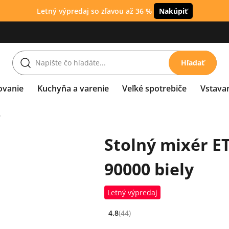
Letný výpredaj so zľavou až 36 %
Nakúpiť
Hľadať
ovanie
Kuchyňa a varenie
Veľké spotrebiče
Vstava
y
Stolný mixér E
90000 biely
Letný výpredaj
4.8
(44)
Hodnocení: 4.8 z 5 (44 recenzí)