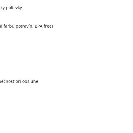
čky polievky
 farbu potravín; BPA free)
pečnosť pri obsluhe